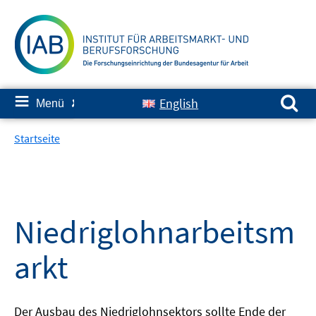
Springe
zum
Inhalt
Suchen nach:
≡
English
Menü
✘
Startseite
Niedriglohnarbeitsm
arkt
Der Ausbau des Niedriglohnsektors sollte Ende der