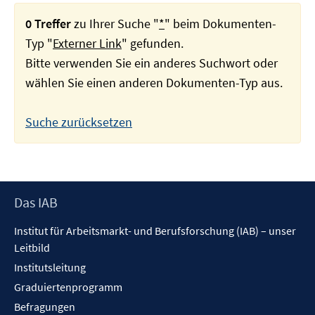
0 Treffer
zu Ihrer Suche "
*
" beim Dokumenten-
Typ "
Externer Link
" gefunden.
Bitte verwenden Sie ein anderes Suchwort oder
wählen Sie einen anderen Dokumenten-Typ aus.
Suche zurücksetzen
Footer
Das IAB
Inhalt
Institut für Arbeitsmarkt- und Berufsforschung (IAB) – unser
Leitbild
Institutsleitung
Graduiertenprogramm
Befragungen