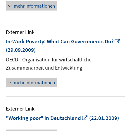
mehr Informationen
Externer Link
In
In-Work Poverty: What Can Governments Do?
neu
(29.09.2009)
Fens
OECD - Organisation für wirtschaftliche
öffn
Zusammenarbeit und Entwicklung
mehr Informationen
Externer Link
In
"Working poor" in Deutschland
(22.01.2009)
neuem