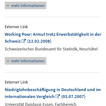
öffne
mehr Informationen
Externer Link
Working Poor: Armut trotz Erwerbstätigkeit in der
In
Schweiz
(12.02.2008)
neuem
Schweizerisches Bundesamt für Statistik, Neuchâtel
Fenster
öffnen
mehr Informationen
Externer Link
Niedriglohnbeschäftigung in Deutschland und im
In
internationalen Vergleich
(01.07.2007)
neuem
Universität Duisburg-Essen, Fachbereich