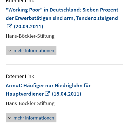
Externer Link
"Working Poor" in Deutschland: Sieben Prozent
der Erwerbstätigen sind arm, Tendenz steigend
In
(20.04.2011)
neuem
Hans-Böckler-Stiftung
Fenster
öffnen
mehr Informationen
Externer Link
Armut: Häufiger nur Niedriglohn für
In
Hauptverdiener
(18.04.2011)
neuem
Hans-Böckler-Stiftung
Fenster
öffnen
mehr Informationen