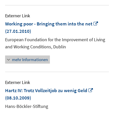
Externer Link
In
Working poor - Bringing them into the net
neuem
(27.01.2010)
Fenste
European Foundation for the Improvement of Living
öffnen
and Working Conditions, Dublin
mehr Informationen
Externer Link
In
Hartz IV: Trotz Vollzeitjob zu wenig Geld
neuem
(08.10.2009)
Fenster
Hans-Böckler-Stiftung
öffnen