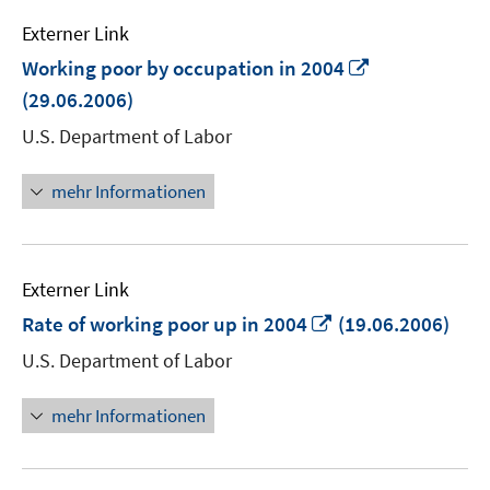
Externer Link
In
Working poor by occupation in 2004
neuem
(29.06.2006)
Fenster
U.S. Department of Labor
öffnen
mehr Informationen
Externer Link
In
Rate of working poor up in 2004
(19.06.2006)
neuem
U.S. Department of Labor
Fenster
öffnen
mehr Informationen