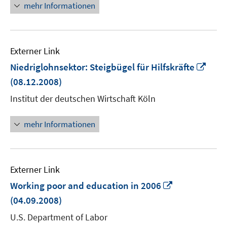
Fenster
mehr Informationen
öffnen
Externer Link
In
Niedriglohnsektor: Steigbügel für Hilfskräfte
neu
(08.12.2008)
Fens
Institut der deutschen Wirtschaft Köln
öffn
mehr Informationen
Externer Link
In
Working poor and education in 2006
neuem
(04.09.2008)
Fenster
U.S. Department of Labor
öffnen