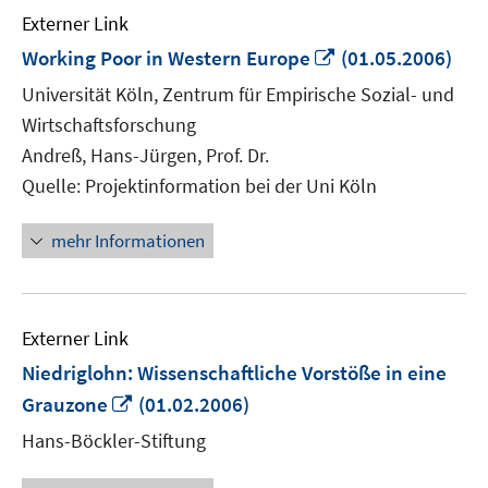
Externer Link
In
Working Poor in Western Europe
(01.05.2006)
neuem
Universität Köln, Zentrum für Empirische Sozial- und
Fenster
Wirtschaftsforschung
öffnen
Andreß, Hans-Jürgen, Prof. Dr.
Quelle: Projektinformation bei der Uni Köln
mehr Informationen
Externer Link
Niedriglohn: Wissenschaftliche Vorstöße in eine
In
Grauzone
(01.02.2006)
neuem
Hans-Böckler-Stiftung
Fenster
öffnen