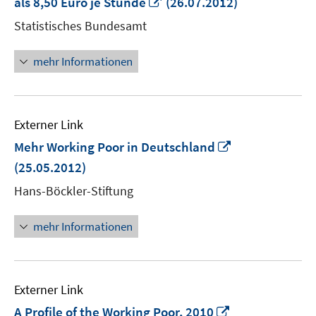
In
als 8,50 Euro je Stunde
(26.07.2012)
neuem
Statistisches Bundesamt
Fenster
öffnen
mehr Informationen
Externer Link
In
Mehr Working Poor in Deutschland
neuem
(25.05.2012)
Fenster
Hans-Böckler-Stiftung
öffnen
mehr Informationen
Externer Link
In
A Profile of the Working Poor, 2010