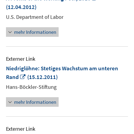
neuem
(12.04.2012)
Fenster
U.S. Department of Labor
öffnen
mehr Informationen
Externer Link
Niedriglöhne: Stetiges Wachstum am unteren
In
Rand
(15.12.2011)
neuem
Hans-Böckler-Stiftung
Fenster
öffnen
mehr Informationen
Externer Link