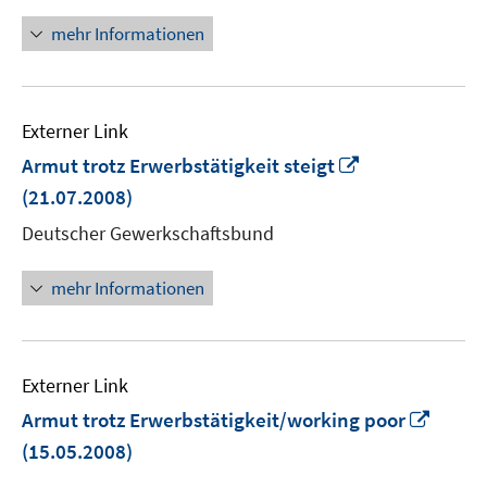
mehr Informationen
Externer Link
In
Armut trotz Erwerbstätigkeit steigt
neuem
(21.07.2008)
Fenster
Deutscher Gewerkschaftsbund
öffnen
mehr Informationen
Externer Link
In
Armut trotz Erwerbstätigkeit/working poor
neue
(15.05.2008)
Fenst