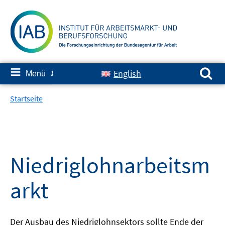
Springe
zum
Inhalt
Suchen nach:
≡
English
Menü
✘
Startseite
Niedriglohnarbeitsm
arkt
Der Ausbau des Niedriglohnsektors sollte Ende der