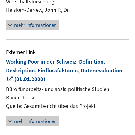
Wirtschaftsforschung
öffnen
Haisken-DeNew, John P., Dr.
mehr Informationen
Externer Link
Working Poor in der Schweiz: Definition,
Deskription, Einflussfaktoren, Datenevaluation
In
(01.01.2000)
neuem
Büro für arbeits- und sozialpolitische Studien
Fenster
Bauer, Tobias
öffnen
Quelle: Gesamtbericht über das Projekt
mehr Informationen