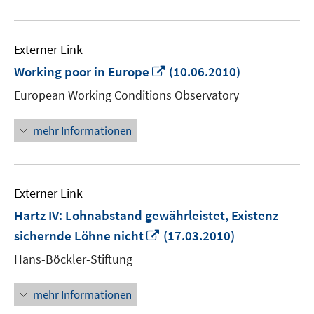
Externer Link
In
Working poor in Europe
(10.06.2010)
neuem
European Working Conditions Observatory
Fenster
öffnen
mehr Informationen
Externer Link
Hartz IV: Lohnabstand gewährleistet, Existenz
In
sichernde Löhne nicht
(17.03.2010)
neuem
Hans-Böckler-Stiftung
Fenster
öffnen
mehr Informationen