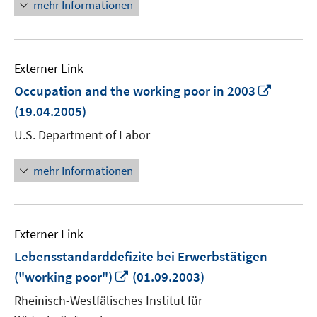
mehr Informationen
Externer Link
In
Occupation and the working poor in 2003
neuem
(19.04.2005)
Fenster
U.S. Department of Labor
öffnen
mehr Informationen
Externer Link
Lebensstandarddefizite bei Erwerbstätigen
In
("working poor")
(01.09.2003)
neuem
Rheinisch-Westfälisches Institut für
Fenster