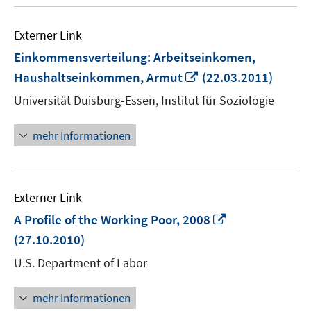
Externer Link
Einkommensverteilung: Arbeitseinkomen,
In
Haushaltseinkommen, Armut
(22.03.2011)
neuem
Universität Duisburg-Essen, Institut für Soziologie
Fenster
öffnen
mehr Informationen
Externer Link
In
A Profile of the Working Poor, 2008
neuem
(27.10.2010)
Fenster
U.S. Department of Labor
öffnen
mehr Informationen