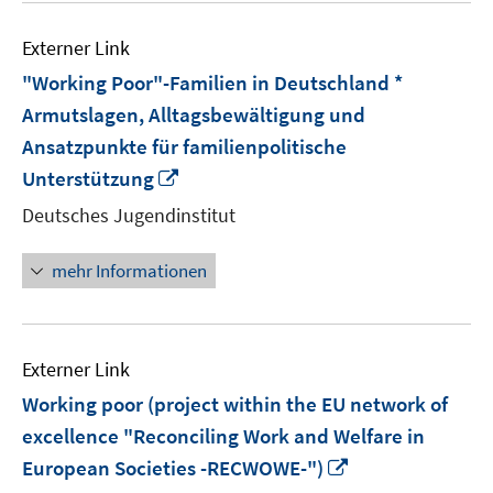
Externer Link
"Working Poor"-Familien in Deutschland *
Armutslagen, Alltagsbewältigung und
Ansatzpunkte für familienpolitische
In
Unterstützung
neuem
Deutsches Jugendinstitut
Fenster
öffnen
mehr Informationen
Externer Link
Working poor (project within the EU network of
excellence "Reconciling Work and Welfare in
In
European Societies -RECWOWE-")
neuem