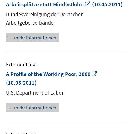
In
Arbeitsplätze statt Mindestlohn
(10.05.2011)
neuem
Bundesvereinigung der Deutschen
Fenster
Arbeitgeberverbände
öffnen
mehr Informationen
Externer Link
In
A Profile of the Working Poor, 2009
neuem
(10.05.2011)
Fenster
U.S. Department of Labor
öffnen
mehr Informationen