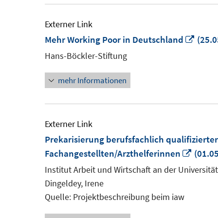
Externer Link
In
Mehr Working Poor in Deutschland
(25.0
neue
Hans-Böckler-Stiftung
Fenst
mehr Informationen
öffne
Externer Link
Prekarisierung berufsfachlich qualifizierte
In
Fachangestellten/Arzthelferinnen
(01.05
neue
Institut Arbeit und Wirtschaft an der Universit
Fenste
Dingeldey, Irene
öffnen
Quelle: Projektbeschreibung beim iaw