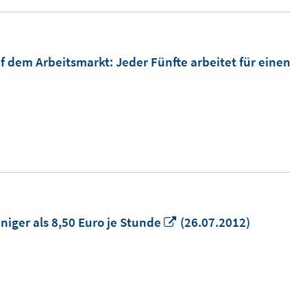
dem Arbeitsmarkt: Jeder Fünfte arbeitet für einen
In
iger als 8,50 Euro je Stunde
(26.07.2012)
neuem
Fenster
öffnen