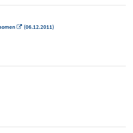
In
änomen
(06.12.2011)
neuem
Fenster
öffnen