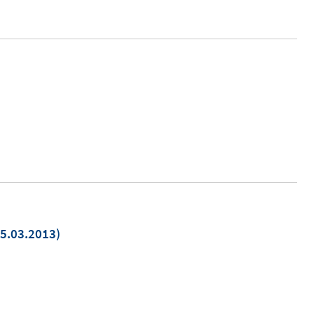
öffnen
5.03.2013)
euem
nster
fnen