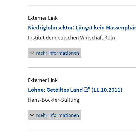
Externer Link
Niedriglohnsektor: Längst kein Massenph
Institut der deutschen Wirtschaft Köln
mehr Informationen
Externer Link
In
Löhne: Geteiltes Land
(11.10.2011)
neuem
Hans-Böckler-Stiftung
Fenster
mehr Informationen
öffnen