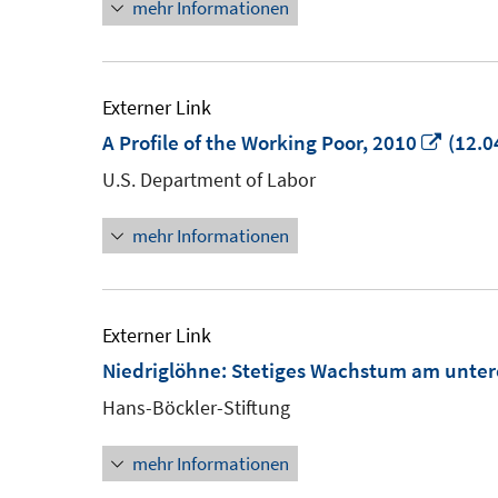
mehr Informationen
Externer Link
In
A Profile of the Working Poor, 2010
(12.0
neue
U.S. Department of Labor
Fenst
mehr Informationen
öffne
Externer Link
Niedriglöhne: Stetiges Wachstum am unte
Hans-Böckler-Stiftung
mehr Informationen