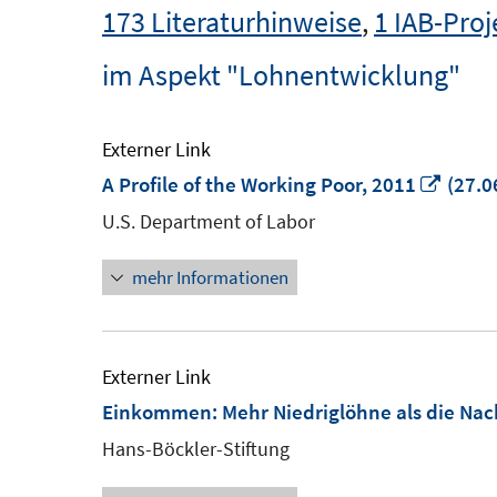
173 Literaturhinweise
,
1 IAB-Proj
im Aspekt "Lohnentwicklung"
Externer Link
In
A Profile of the Working Poor, 2011
(27.0
neue
U.S. Department of Labor
Fenst
mehr Informationen
öffne
Externer Link
Einkommen: Mehr Niedriglöhne als die Na
Hans-Böckler-Stiftung