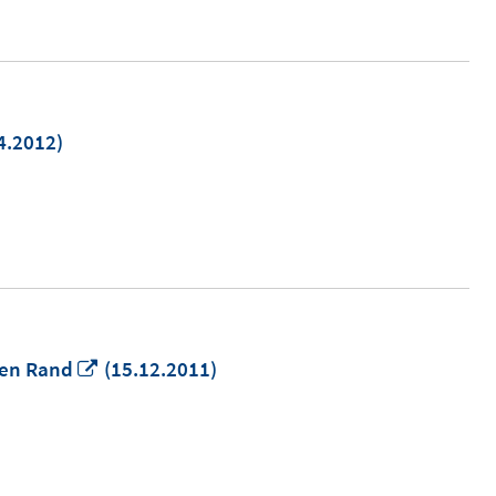
4.2012)
m
er
n
In
ren Rand
(15.12.2011)
neuem
Fenster
öffnen