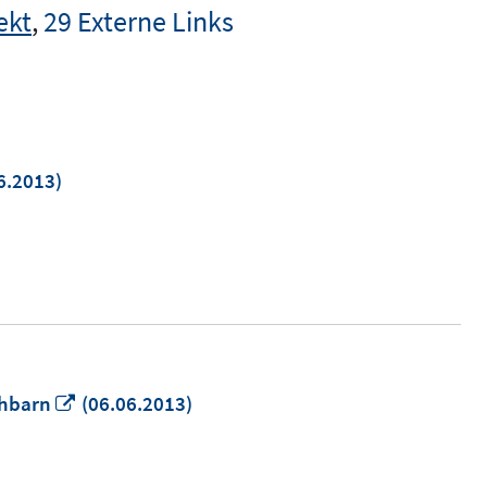
ekt
,
29 Externe Links
6.2013)
m
er
n
In
chbarn
(06.06.2013)
neuem
Fenster