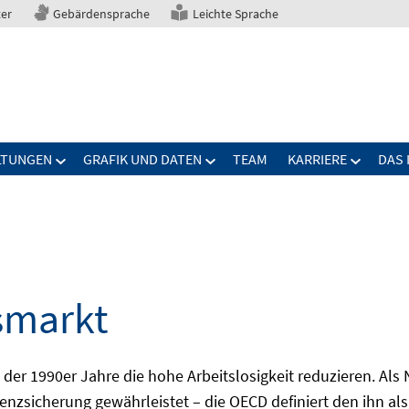
ter
Gebärdensprache
Leichte Sprache
LTUNGEN
GRAFIK UND DATEN
TEAM
KARRIERE
DAS 
smarkt
er 1990er Jahre die hohe Arbeitslosigkeit reduzieren. Als Ni
nzsicherung gewährleistet – die OECD definiert den ihn als