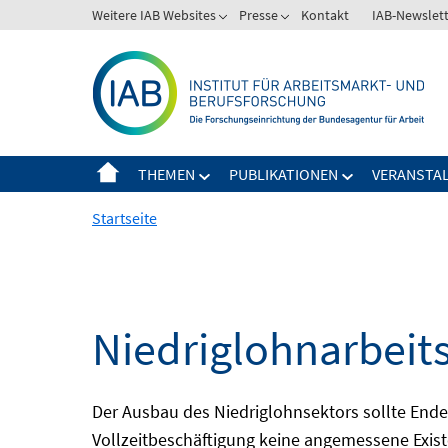
Springe
Weitere IAB Websites
Presse
Kontakt
IAB-Newslet
zum
Inhalt
THEMEN
PUBLIKATIONEN
VERANSTA
Startseite
Niedriglohnarbeit
Der Ausbau des Niedriglohnsektors sollte Ende d
Vollzeitbeschäftigung keine angemessene Existe