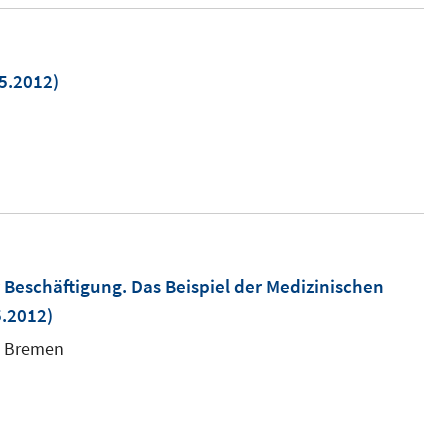
5.2012)
m
er
n
r Beschäftigung. Das Beispiel der Medizinischen
.2012)
m
ät Bremen
r