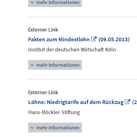
mehr Informationen
Externer Link
In
Fakten zum Mindestlohn
(09.05.2013)
neuem
Institut der deutschen Wirtschaft Köln
Fenster
mehr Informationen
öffnen
Externer Link
In
Löhne: Niedrigtarife auf dem Rückzug
(2
n
Hans-Böckler-Stiftung
Fe
mehr Informationen
öf