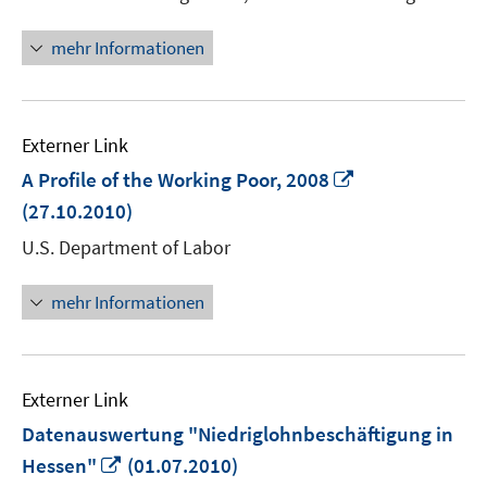
Fenster
öffnen
mehr Informationen
Externer Link
In
A Profile of the Working Poor, 2008
neuem
(27.10.2010)
Fenster
U.S. Department of Labor
öffnen
mehr Informationen
Externer Link
Datenauswertung "Niedriglohnbeschäftigung in
In
Hessen"
(01.07.2010)