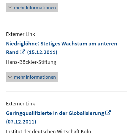
öffnen
mehr Informationen
Externer Link
Niedriglöhne: Stetiges Wachstum am unteren
In
Rand
(15.12.2011)
neuem
Hans-Böckler-Stiftung
Fenster
öffnen
mehr Informationen
Externer Link
In
Geringqualifizierte in der Globalisierung
neuem
(07.12.2011)
Fenster
Institut der deutschen Wirtschaft Köln