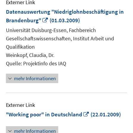
Externer Link
Datenauswertung "Niedriglohnbeschäftigung in
In
Brandenburg"
(01.03.2009)
neuem
Universität Duisburg-Essen, Fachbereich
Fenster
Gesellschaftswissenschaften, Institut Arbeit und
öffnen
Qualifikation
Weinkopf, Claudia, Dr.
Quelle: Projektinfo des IAQ
mehr Informationen
Externer Link
In
"Working poor" in Deutschland
(22.01.2009)
neuem
Fenster
mehr Informationen