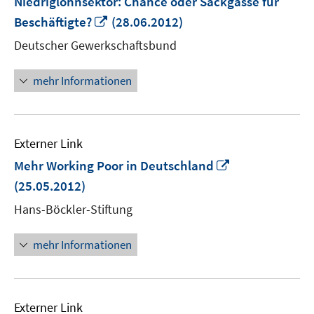
Niedriglohnsektor: Chance oder Sackgasse für
In
Beschäftigte?
(28.06.2012)
neuem
Deutscher Gewerkschaftsbund
Fenster
öffnen
mehr Informationen
Externer Link
In
Mehr Working Poor in Deutschland
neuem
(25.05.2012)
Fenster
Hans-Böckler-Stiftung
öffnen
mehr Informationen
Externer Link