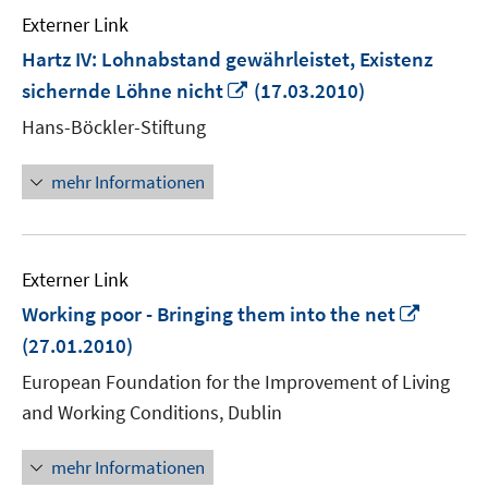
Externer Link
Hartz IV: Lohnabstand gewährleistet, Existenz
In
sichernde Löhne nicht
(17.03.2010)
neuem
Hans-Böckler-Stiftung
Fenster
öffnen
mehr Informationen
Externer Link
In
Working poor - Bringing them into the net
neuem
(27.01.2010)
Fenste
European Foundation for the Improvement of Living
öffnen
and Working Conditions, Dublin
mehr Informationen