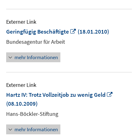
Externer Link
In
Geringfügig Beschäftigte
(18.01.2010)
neuem
Bundesagentur für Arbeit
Fenster
öffnen
mehr Informationen
Externer Link
In
Hartz IV: Trotz Vollzeitjob zu wenig Geld
neuem
(08.10.2009)
Fenster
Hans-Böckler-Stiftung
öffnen
mehr Informationen