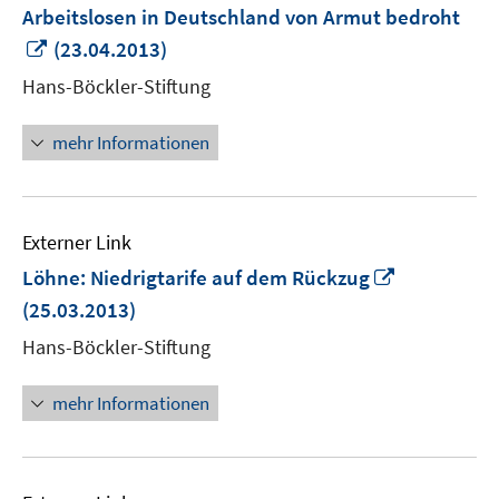
Arbeitslosen in Deutschland von Armut bedroht
In
(23.04.2013)
neuem
Hans-Böckler-Stiftung
Fenster
öffnen
mehr Informationen
Externer Link
In
Löhne: Niedrigtarife auf dem Rückzug
neuem
(25.03.2013)
Fenster
Hans-Böckler-Stiftung
öffnen
mehr Informationen