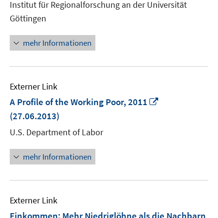
Institut für Regionalforschung an der Universität
öf
Göttingen
mehr Informationen
Externer Link
In
A Profile of the Working Poor, 2011
neuem
(27.06.2013)
Fenster
U.S. Department of Labor
öffnen
mehr Informationen
Externer Link
Einkommen: Mehr Niedriglöhne als die Nachbarn