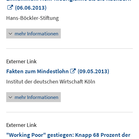
In
(06.06.2013)
neuem
Hans-Böckler-Stiftung
Fenster
öffnen
mehr Informationen
Externer Link
In
Fakten zum Mindestlohn
(09.05.2013)
neuem
Institut der deutschen Wirtschaft Köln
Fenster
öffnen
mehr Informationen
Externer Link
"Working Poor" gestiegen: Knapp 68 Prozent der