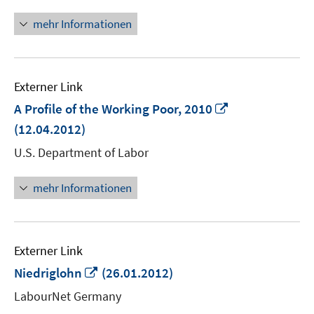
mehr Informationen
Externer Link
In
A Profile of the Working Poor, 2010
neuem
(12.04.2012)
Fenster
U.S. Department of Labor
öffnen
mehr Informationen
Externer Link
In
Niedriglohn
(26.01.2012)
neuem
LabourNet Germany
Fenster