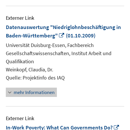
Externer Link
Datenauswertung "Niedriglohnbeschäftigung in
In
Baden-Württemberg"
(01.10.2009)
neuem
Universität Duisburg-Essen, Fachbereich
Fenster
Gesellschaftswissenschaften, Institut Arbeit und
öffnen
Qualifikation
Weinkopf, Claudia, Dr.
Quelle: Projektinfo des IAQ
mehr Informationen
Externer Link
In
In-Work Poverty: What Can Governments Do?