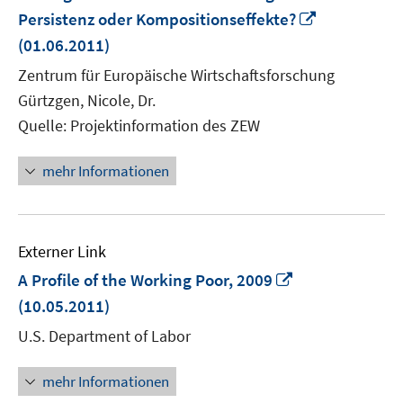
In
Persistenz oder Kompositionseffekte?
neuem
(01.06.2011)
Fenster
Zentrum für Europäische Wirtschaftsforschung
öffnen
Gürtzgen, Nicole, Dr.
Quelle: Projektinformation des ZEW
mehr Informationen
Externer Link
In
A Profile of the Working Poor, 2009
neuem
(10.05.2011)
Fenster
U.S. Department of Labor
öffnen
mehr Informationen