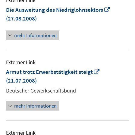
Externer Link
In
Die Ausweitung des Niedriglohnsektors
neuem
(27.08.2008)
Fenster
öffnen
mehr Informationen
Externer Link
In
Armut trotz Erwerbstätigkeit steigt
neuem
(21.07.2008)
Fenster
Deutscher Gewerkschaftsbund
öffnen
mehr Informationen
Externer Link