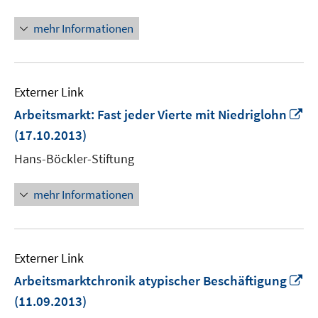
Fenster
öffnen
mehr Informationen
Externer Link
In
Arbeitsmarkt: Fast jeder Vierte mit Niedriglohn
n
(17.10.2013)
Fe
Hans-Böckler-Stiftung
öf
mehr Informationen
Externer Link
In
Arbeitsmarktchronik atypischer Beschäftigung
n
(11.09.2013)
Fe