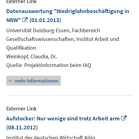
Externer Link
Datenauswertung "Niedriglohnbeschäftigung in
In
NRW"
(01.01.2013)
neuem
Universität Duisburg-Essen, Fachbereich
Fenster
Gesellschaftswissenschaften, Institut Arbeit und
öffnen
Qualifikation
Weinkopf, Claudia, Dr.
Quelle: Projektinformation beim IAQ
mehr Informationen
Externer Link
In
Aufstocker: Nur wenige sind trotz Arbeit arm
neu
(08.11.2012)
Fens
Institut der deutschen Wirtschaft Köln