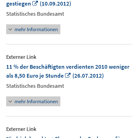
In
gestiegen
(10.09.2012)
neuem
Statistisches Bundesamt
Fenster
öffnen
mehr Informationen
Externer Link
11 % der Beschäftigten verdienten 2010 weniger
In
als 8,50 Euro je Stunde
(26.07.2012)
neuem
Statistisches Bundesamt
Fenster
öffnen
mehr Informationen
Externer Link