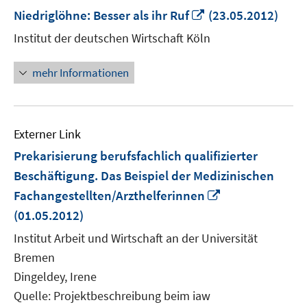
In
Niedriglöhne: Besser als ihr Ruf
(23.05.2012)
neuem
Institut der deutschen Wirtschaft Köln
Fenster
öffnen
mehr Informationen
Externer Link
Prekarisierung berufsfachlich qualifizierter
Beschäftigung. Das Beispiel der Medizinischen
In
Fachangestellten/Arzthelferinnen
neuem
(01.05.2012)
Fenster
Institut Arbeit und Wirtschaft an der Universität
öffnen
Bremen
Dingeldey, Irene
Quelle: Projektbeschreibung beim iaw