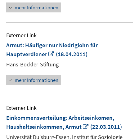
öffnen
mehr Informationen
Externer Link
Armut: Häufiger nur Niedriglohn für
In
Hauptverdiener
(18.04.2011)
neuem
Hans-Böckler-Stiftung
Fenster
öffnen
mehr Informationen
Externer Link
Einkommensverteilung: Arbeitseinkomen,
In
Haushaltseinkommen, Armut
(22.03.2011)
neuem
Universität Duisburg-Essen, Institut für Soziologie