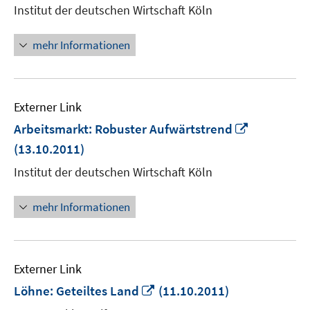
neuem
Institut der deutschen Wirtschaft Köln
Fenster
öffnen
mehr Informationen
Externer Link
In
Arbeitsmarkt: Robuster Aufwärtstrend
neuem
(13.10.2011)
Fenster
Institut der deutschen Wirtschaft Köln
öffnen
mehr Informationen
Externer Link
In
Löhne: Geteiltes Land
(11.10.2011)
neuem