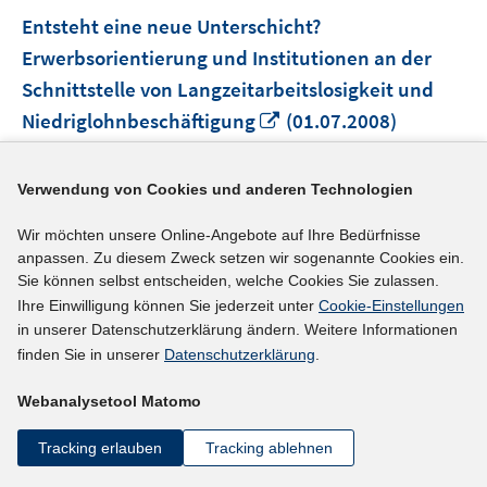
Entsteht eine neue Unterschicht?
Erwerbsorientierung und Institutionen an der
Schnittstelle von Langzeitarbeitslosigkeit und
In
Niedriglohnbeschäftigung
(01.07.2008)
neuem
Universität Jena, Institut für Soziologie
Fenster
Dörre, Klaus, Prof. Dr.
Verwendung von Cookies und anderen Technologien
öffnen
Quelle: Projektinformation beim SFB 580
Wir möchten unsere Online-Angebote auf Ihre Bedürfnisse
anpassen. Zu diesem Zweck setzen wir sogenannte Cookies ein.
mehr Informationen
Sie können selbst entscheiden, welche Cookies Sie zulassen.
Ihre Einwilligung können Sie jederzeit unter
Cookie-Einstellungen
in unserer Datenschutzerklärung ändern. Weitere Informationen
finden Sie in unserer
Datenschutzerklärung
.
Externer Link
In
Armut trotz Erwerbstätigkeit/working poor
Webanalysetool Matomo
neue
(15.05.2008)
Tracking erlauben
Tracking ablehnen
Fenst
öffne