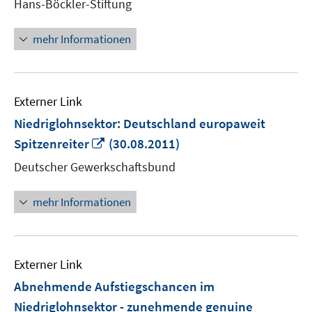
Hans-Böckler-Stiftung
Fenster
öffnen
mehr Informationen
Externer Link
Niedriglohnsektor: Deutschland europaweit
In
Spitzenreiter
(30.08.2011)
neuem
Deutscher Gewerkschaftsbund
Fenster
öffnen
mehr Informationen
Externer Link
Abnehmende Aufstiegschancen im
Niedriglohnsektor - zunehmende genuine