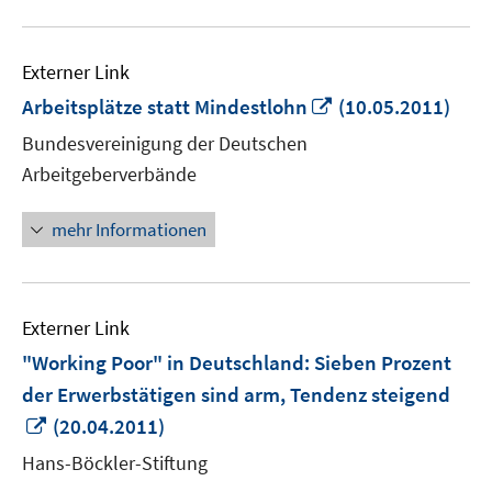
Externer Link
In
Arbeitsplätze statt Mindestlohn
(10.05.2011)
neuem
Bundesvereinigung der Deutschen
Fenster
Arbeitgeberverbände
öffnen
mehr Informationen
Externer Link
"Working Poor" in Deutschland: Sieben Prozent
der Erwerbstätigen sind arm, Tendenz steigend
In
(20.04.2011)
neuem
Hans-Böckler-Stiftung
Fenster