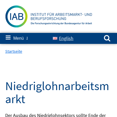
Springe
zum
Inhalt
Suchen nach:
≡
English
Menü
✘
Startseite
Niedriglohnarbeitsm
arkt
Der Ausbau des Niedriglohnsektors sollte Ende der