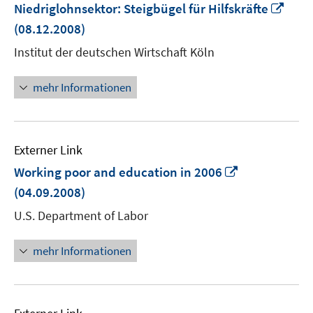
In
Niedriglohnsektor: Steigbügel für Hilfskräfte
neu
(08.12.2008)
Fens
Institut der deutschen Wirtschaft Köln
öffn
mehr Informationen
Externer Link
In
Working poor and education in 2006
neuem
(04.09.2008)
Fenster
U.S. Department of Labor
öffnen
mehr Informationen