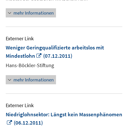
öffnen
mehr Informationen
Externer Link
Weniger Geringqualifizierte arbeitslos mit
In
Mindestlohn
(07.12.2011)
neuem
Hans-Böckler-Stiftung
Fenster
öffnen
mehr Informationen
Externer Link
Niedriglohnsektor: Längst kein Massenphänomen
In
(06.12.2011)