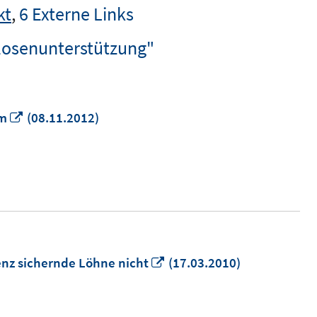
kt
,
6 Externe Links
losenunterstützung"
In
rm
(08.11.2012)
neuem
Fenster
öffnen
In
enz sichernde Löhne nicht
(17.03.2010)
neuem
Fenster