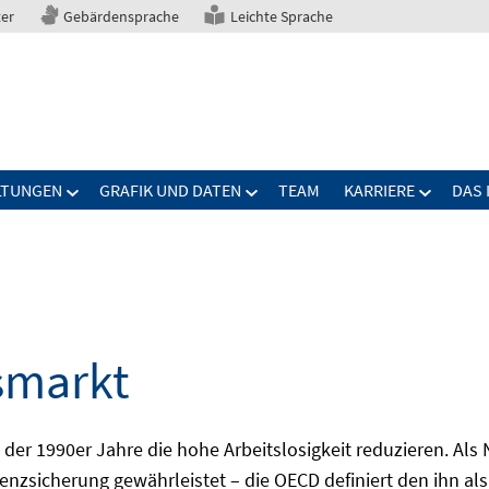
ter
Gebärdensprache
Leichte Sprache
LTUNGEN
GRAFIK UND DATEN
TEAM
KARRIERE
DAS 
smarkt
er 1990er Jahre die hohe Arbeitslosigkeit reduzieren. Als Ni
nzsicherung gewährleistet – die OECD definiert den ihn als