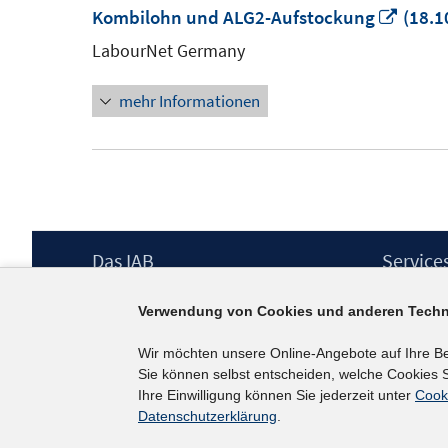
In
Kombilohn und ALG2-Aufstockung
(18.1
neue
LabourNet Germany
Fenst
mehr Informationen
öffne
Footer
Das IAB
Service
Inhalt
Institut für Arbeitsmarkt- und
Presse
Verwendung von Cookies und anderen Techn
Berufsforschung (IAB) – unser Leitbild
IAB-Newsl
Institutsleitung
Kontakt
Wir möchten unsere Online-Angebote auf Ihre B
Graduiertenprogramm
Sie können selbst entscheiden, welche Cookies S
Befragungen
Ihre Einwilligung können Sie jederzeit unter
Cook
Projekte
Datenschutzerklärung
.
Wissenschaftlicher Beirat