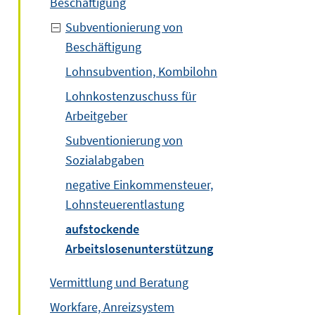
Beschäftigung
Subventionierung von
Beschäftigung
Lohnsubvention, Kombilohn
Lohnkostenzuschuss für
uem
Arbeitgeber
ster
Subventionierung von
nen
Sozialabgaben
negative Einkommensteuer,
Lohnsteuerentlastung
aufstockende
Arbeitslosenunterstützung
Vermittlung und Beratung
Workfare, Anreizsystem