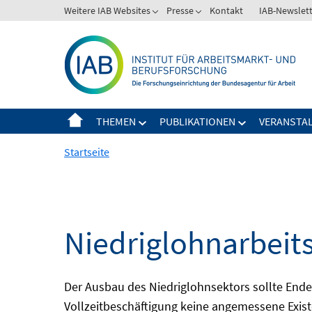
Springe
Weitere IAB Websites
Presse
Kontakt
IAB-Newslet
zum
Inhalt
THEMEN
PUBLIKATIONEN
VERANSTA
Startseite
Niedriglohnarbeit
Der Ausbau des Niedriglohnsektors sollte Ende d
Vollzeitbeschäftigung keine angemessene Existe