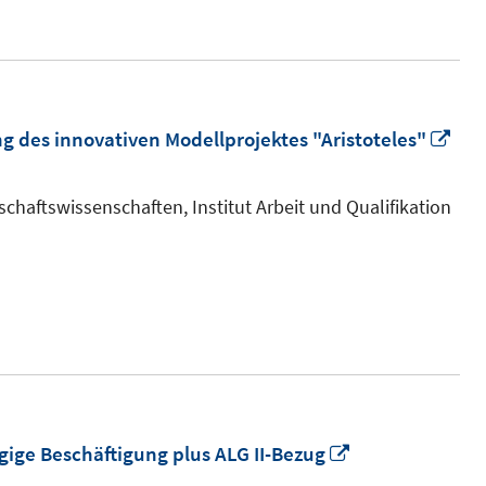
öffnen
In
g des innovativen Modellprojektes "Aristoteles"
ne
Fen
chaftswissenschaften, Institut Arbeit und Qualifikation
öff
In
ge Beschäftigung plus ALG II-Bezug
neuem