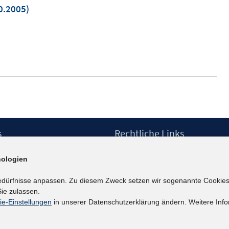
0.2005)
m
er
n
s
Rechtliche Links
Impressum
ologien
etter
Datenschutzerklärung
Erklärung zur Barrierefreiheit
edürfnisse anpassen. Zu diesem Zweck setzen wir sogenannte Cookies
Barrieren melden
ie zulassen.
ie-Einstellungen
in unserer Datenschutzerklärung ändern. Weitere Info