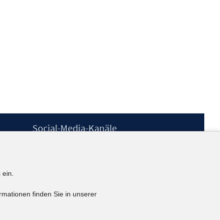
Social-Media-Kanäle
BlueSky
YouTube
LinkedIn
 ein.
XING
kununu
rmationen finden Sie in unserer
Netiquette