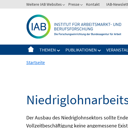
Springe
Weitere IAB Websites
Presse
Kontakt
IAB-Newslet
zum
Inhalt
THEMEN
PUBLIKATIONEN
VERANSTA
Startseite
Niedriglohnarbeit
Der Ausbau des Niedriglohnsektors sollte Ende d
Vollzeitbeschäftigung keine angemessene Existe