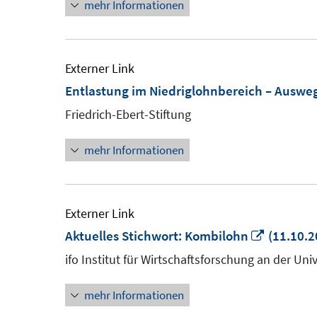
mehr Informationen
Externer Link
Entlastung im Niedriglohnbereich – Ausweg
Friedrich-Ebert-Stiftung
mehr Informationen
Externer Link
In
Aktuelles Stichwort: Kombilohn
(11.10.2
neuem
ifo Institut für Wirtschaftsforschung an der Un
Fenster
mehr Informationen
öffnen