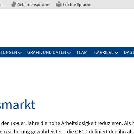
ter
Gebärdensprache
Leichte Sprache
LTUNGEN
GRAFIK UND DATEN
TEAM
KARRIERE
DAS 
smarkt
er 1990er Jahre die hohe Arbeitslosigkeit reduzieren. Als Ni
nzsicherung gewährleistet – die OECD definiert den ihn als