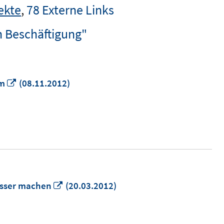
ekte
,
78 Externe Links
n Beschäftigung"
In
rm
(08.11.2012)
neuem
Fenster
öffnen
In
esser machen
(20.03.2012)
neuem
Fenster