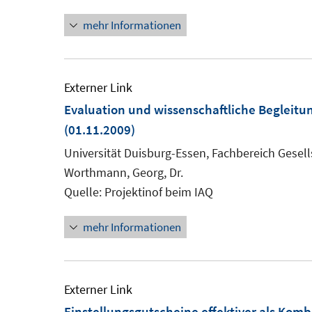
Fe
mehr Informationen
öf
Externer Link
Evaluation und wissenschaftliche Begleitun
(01.11.2009)
Universität Duisburg-Essen, Fachbereich Gesells
Worthmann, Georg, Dr.
Quelle: Projektinof beim IAQ
mehr Informationen
Externer Link
Einstellungsgutscheine effektiver als Kom