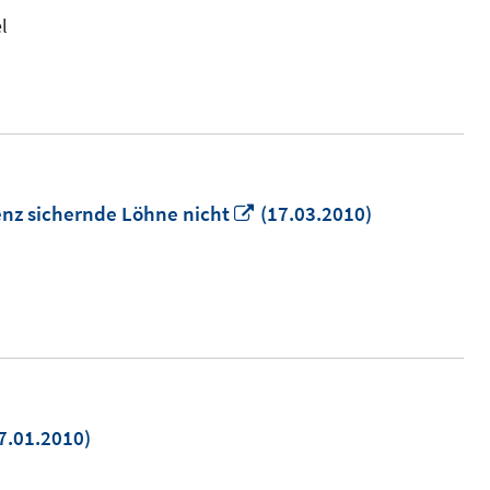
Fens
l
öffn
In
enz sichernde Löhne nicht
(17.03.2010)
neuem
Fenster
öffnen
7.01.2010)
uem