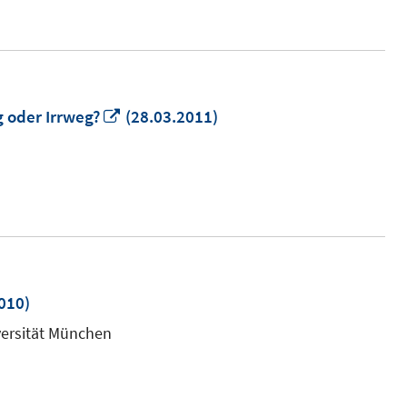
öffnen
In
 oder Irrweg?
(28.03.2011)
neuem
Fenster
öffnen
010)
iversität München