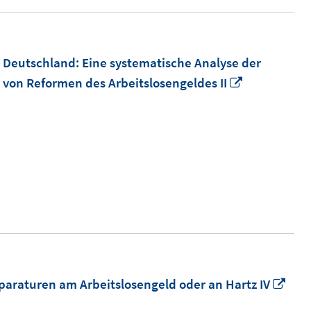
n Deutschland: Eine systematische Analyse der
In
von Reformen des Arbeitslosengeldes II
neuem
Fenster
öffnen
In
paraturen am Arbeitslosengeld oder an Hartz IV
neu