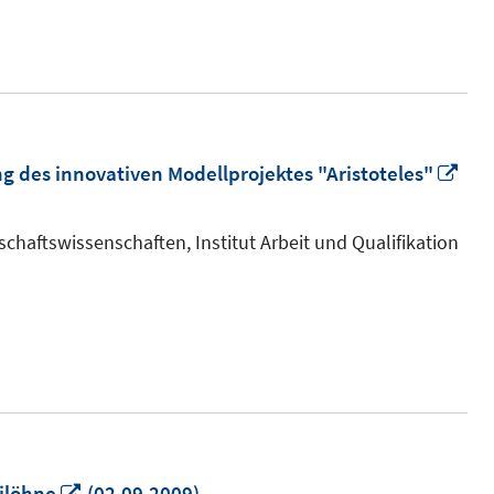
nster
fnen
In
g des innovativen Modellprojektes "Aristoteles"
ne
Fen
chaftswissenschaften, Institut Arbeit und Qualifikation
öff
In
bilöhne
(02.09.2009)