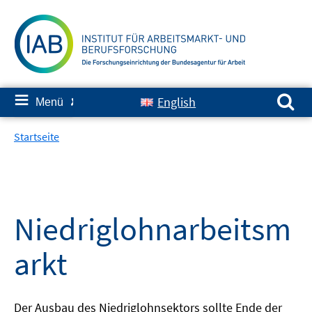
Springe
zum
Inhalt
Suchen nach:
≡
English
Menü
✘
Startseite
Niedriglohnarbeitsm
arkt
Der Ausbau des Niedriglohnsektors sollte Ende der