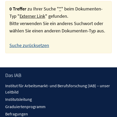
0 Treffer
zu Ihrer Suche "
*
" beim Dokumenten-
Typ "
Externer Link
" gefunden.
Bitte verwenden Sie ein anderes Suchwort oder
wählen Sie einen anderen Dokumenten-Typ aus.
Suche zurücksetzen
Footer
Das IAB
Inhalt
Institut für Arbeitsmarkt- und Berufsforschung (IAB) – unser
Leitbild
Institutsleitung
Graduiertenprogramm
Befragungen