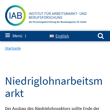
Springe
zum
Inhalt
Suchen nach:
≡
English
Menü
✘
Startseite
Niedriglohnarbeitsm
arkt
Der Ausbau des Niedriglohnsektors sollte Ende der