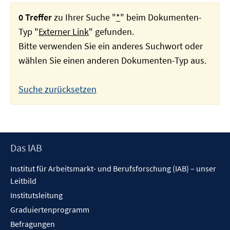
0 Treffer
zu Ihrer Suche "
*
" beim Dokumenten-
Typ "
Externer Link
" gefunden.
Bitte verwenden Sie ein anderes Suchwort oder
wählen Sie einen anderen Dokumenten-Typ aus.
Suche zurücksetzen
Footer
Das IAB
Inhalt
Institut für Arbeitsmarkt- und Berufsforschung (IAB) – unser
Leitbild
Institutsleitung
Graduiertenprogramm
Befragungen