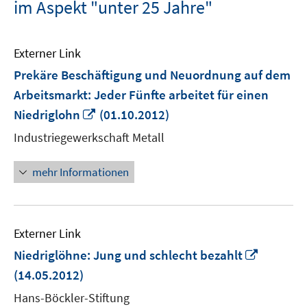
im Aspekt "unter 25 Jahre"
Externer Link
Prekäre Beschäftigung und Neuordnung auf dem
Arbeitsmarkt: Jeder Fünfte arbeitet für einen
In
Niedriglohn
(01.10.2012)
neuem
Industriegewerkschaft Metall
Fenster
öffnen
mehr Informationen
Externer Link
In
Niedriglöhne: Jung und schlecht bezahlt
neuem
(14.05.2012)
Fenster
Hans-Böckler-Stiftung
öffnen