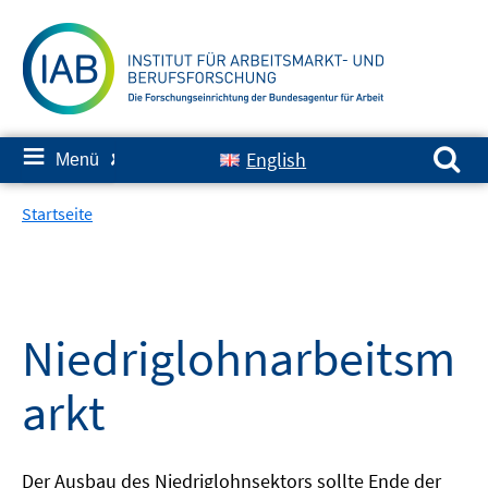
Springe
zum
Inhalt
Suchen nach:
≡
English
Menü
✘
Startseite
Niedriglohnarbeitsm
arkt
Der Ausbau des Niedriglohnsektors sollte Ende der