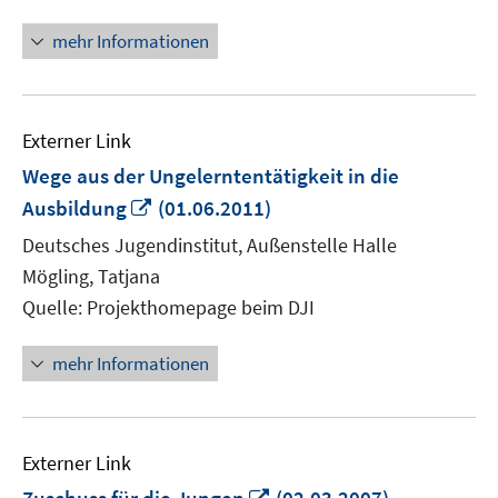
mehr Informationen
Externer Link
Wege aus der Ungelerntentätigkeit in die
In
Ausbildung
(01.06.2011)
neuem
Deutsches Jugendinstitut, Außenstelle Halle
Fenster
Mögling, Tatjana
öffnen
Quelle: Projekthomepage beim DJI
mehr Informationen
Externer Link
In