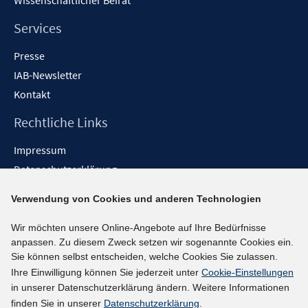
Wissenschaftlicher Beirat
Services
Presse
IAB-Newsletter
Kontakt
Rechtliche Links
Impressum
Datenschutzerklärung
Erklärung zur Barrierefreiheit
Verwendung von Cookies und anderen Technologien
Barrieren melden
Wir möchten unsere Online-Angebote auf Ihre Bedürfnisse
Social-Media-Kanäle
anpassen. Zu diesem Zweck setzen wir sogenannte Cookies ein.
Sie können selbst entscheiden, welche Cookies Sie zulassen.
BlueSky
Ihre Einwilligung können Sie jederzeit unter
Cookie-Einstellungen
YouTube
in unserer Datenschutzerklärung ändern. Weitere Informationen
LinkedIn
finden Sie in unserer
Datenschutzerklärung
.