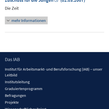
Zuschuss für die Jungen
(02.03.2007)
neuem
Die Zeit
Fenster
öffnen
mehr Informationen
Footer
Das IAB
Inhalt
Institut für Arbeitsmarkt- und Berufsforschung (IAB) – unser
Leitbild
Institutsleitung
Graduiertenprogramm
Befragungen
Projekte