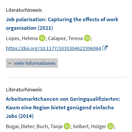
e
s
Literaturhinweis
m
t
F
e
Job polarisation: Capturing the effects of work
e
r
organisation
(2021)
n
ö
I
I
Lopes, Helena
;
Calapez, Teresa
;
s
f
n
n
t
f
I
https://doi.org/10.1177/1035304621996064
n
n
e
n
n
e
e
r
e
n
mehr Informationen
u
u
ö
n
e
e
e
f
u
m
m
f
e
F
F
n
Literaturhinweis
m
e
e
e
F
Arbeitsmarktchancen von Geringqualifizierten:
n
n
n
e
Kaum eine Region bietet genügend einfache
s
s
n
Jobs
(2014)
t
t
s
e
e
t
I
I
Bogai, Dieter;
Buch, Tanja
;
Seibert, Holger
;
r
r