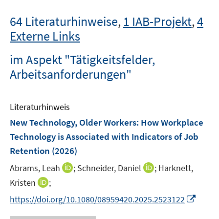
64 Literaturhinweise
,
1 IAB-Projekt
,
4
Externe Links
im Aspekt "Tätigkeitsfelder,
Arbeitsanforderungen"
Literaturhinweis
New Technology, Older Workers: How Workplace
Technology is Associated with Indicators of Job
Retention
(2026)
I
I
Abrams, Leah
;
Schneider, Daniel
;
Harknett,
n
n
I
Kristen
;
n
n
n
I
https://doi.org/10.1080/08959420.2025.2523122
e
e
n
n
u
u
e