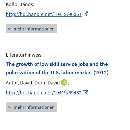
s
Köllö, János;
t
I
http://hdl.handle.net/10419/90061
e
n
r
n
mehr Informationen
ö
e
f
u
f
e
n
Literaturhinweis
m
e
F
The growth of low skill service jobs and the
n
e
polarization of the U.S. labor market
(2012)
n
I
Autor, David;
Dorn, David
;
s
n
t
I
http://hdl.handle.net/10419/69462
n
e
n
e
r
n
mehr Informationen
u
ö
e
e
f
u
m
f
e