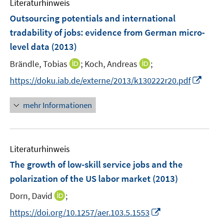
Literaturhinweis
m
n
e
e
F
Outsourcing potentials and international
n
n
e
tradability of jobs
:
evidence from German micro-
s
s
n
level data
(2013)
t
t
s
e
e
t
I
I
Brändle, Tobias
;
Koch, Andreas
;
r
r
e
n
n
I
https://doku.iab.de/externe/2013/k130222r20.pdf
ö
ö
r
n
n
n
f
f
ö
e
e
n
f
f
mehr Informationen
f
u
u
e
n
n
f
e
e
u
e
e
n
m
m
e
n
n
e
F
F
Literaturhinweis
m
n
e
e
F
The growth of low-skill service jobs and the
n
n
e
polarization of the US labor market
(2013)
s
s
n
t
t
I
Dorn, David
;
s
e
e
n
t
I
https://doi.org/10.1257/aer.103.5.1553
r
r
n