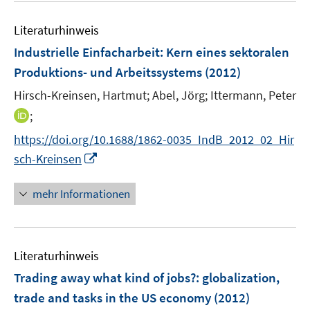
f
e
n
Literaturhinweis
m
e
F
Industrielle Einfacharbeit
:
Kern eines sektoralen
n
e
Produktions- und Arbeitssystems
(2012)
n
Hirsch-Kreinsen, Hartmut;
Abel, Jörg;
Ittermann, Peter
s
t
I
;
e
n
https://doi.org/10.1688/1862-0035_IndB_2012_02_Hir
r
n
I
sch-Kreinsen
ö
e
n
f
u
n
mehr Informationen
f
e
e
n
m
u
e
F
e
n
e
Literaturhinweis
m
n
F
Trading away what kind of jobs?
:
globalization,
s
e
trade and tasks in the US economy
(2012)
t
n