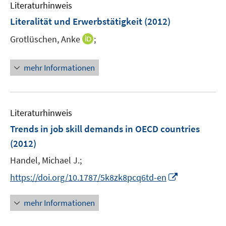
F
n
Literaturhinweis
m
e
e
F
Literalität und Erwerbstätigkeit
(2012)
n
n
e
s
I
Grotlüschen, Anke
;
n
t
n
s
e
n
t
mehr Informationen
r
e
e
ö
u
r
f
e
ö
f
m
Literaturhinweis
f
n
F
f
Trends in job skill demands in OECD countries
e
e
n
(2012)
n
n
e
s
Handel, Michael J.;
n
t
I
https://doi.org/10.1787/5k8zk8pcq6td-en
e
n
r
n
mehr Informationen
ö
e
f
u