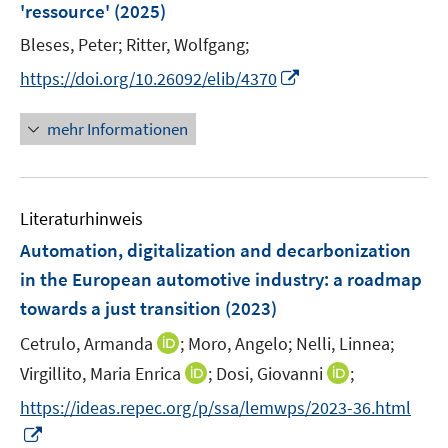
e
'ressource'
(2025)
t
r
e
Bleses, Peter;
Ritter, Wolfgang;
ö
r
I
f
https://doi.org/10.26092/elib/4370
ö
n
f
f
n
n
mehr Informationen
f
e
e
n
u
n
e
e
n
Literaturhinweis
m
F
Automation, digitalization and decarbonization
e
in the European automotive industry: a roadmap
n
towards a just transition
(2023)
s
t
I
Cetrulo, Armanda
;
Moro, Angelo;
Nelli, Linnea;
e
n
I
I
Virgillito, Maria Enrica
;
Dosi, Giovanni
;
r
n
n
n
https://ideas.repec.org/p/ssa/lemwps/2023-36.html
ö
e
n
n
I
f
u
e
e