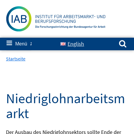
Springe
zum
Inhalt
Suchen nach:
≡
English
Menü
✘
Startseite
Niedriglohnarbeitsm
arkt
Der Ausbau des Niedriglohnsektors sollte Ende der