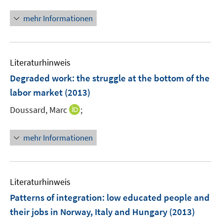
e
n
ö
ö
e
r
n
mehr Informationen
f
f
u
ö
e
f
f
e
f
u
n
n
m
f
e
e
e
F
n
Literaturhinweis
m
n
n
e
e
F
Degraded work
:
the struggle at the bottom of the
n
n
e
labor market
(2013)
s
n
t
I
Doussard, Marc
;
s
e
n
t
r
n
e
mehr Informationen
ö
e
r
f
u
ö
f
e
f
n
m
f
Literaturhinweis
e
F
n
Patterns of integration
:
low educated people and
n
e
e
their jobs in Norway, Italy and Hungary
(2013)
n
n