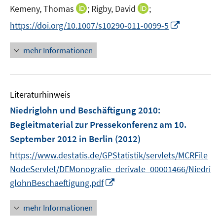
e
I
I
Kemeny, Thomas
;
Rigby, David
;
s
r
n
n
t
I
https://doi.org/10.1007/s10290-011-0099-5
ö
n
n
e
n
f
e
e
r
n
f
mehr Informationen
u
u
ö
e
n
e
e
f
u
e
m
m
f
e
n
F
F
n
Literaturhinweis
m
e
e
e
F
Niedriglohn und Beschäftigung 2010
:
n
n
n
e
Begleitmaterial zur Pressekonferenz am 10.
s
s
n
September 2012 in Berlin
t
(2012)
t
s
e
e
t
https://www.destatis.de/GPStatistik/servlets/MCRFile
r
r
e
NodeServlet/DEMonografie_derivate_00001466/Niedri
ö
ö
r
I
glohnBeschaeftigung.pdf
f
f
ö
n
f
f
f
n
mehr Informationen
n
n
f
e