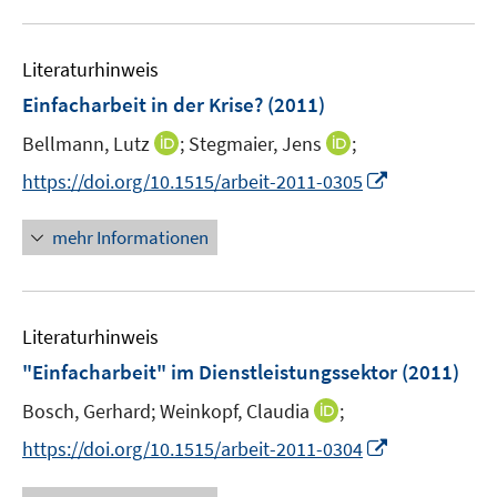
e
e
n
u
n
n
e
e
n
Literaturhinweis
m
F
Einfacharbeit in der Krise?
(2011)
e
I
I
Bellmann, Lutz
;
Stegmaier, Jens
;
n
n
n
s
I
https://doi.org/10.1515/arbeit-2011-0305
n
n
t
n
e
e
e
n
mehr Informationen
u
u
r
e
e
e
ö
u
m
m
f
e
F
F
Literaturhinweis
f
m
e
e
n
F
"Einfacharbeit" im Dienstleistungssektor
(2011)
n
n
e
e
s
s
I
Bosch, Gerhard;
Weinkopf, Claudia
;
n
n
t
t
n
s
I
https://doi.org/10.1515/arbeit-2011-0304
e
e
n
t
n
r
r
e