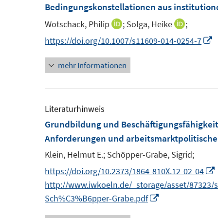
e
Bedingungskonstellationen aus institution
f
n
n
Wotschack, Philip
;
Solga, Heike
;
I
I
s
e
n
n
I
https://doi.org/10.1007/s11609-014-0254-7
t
n
n
n
n
e
mehr Informationen
e
e
n
r
u
u
e
ö
e
e
u
f
m
m
e
Literaturhinweis
f
F
F
Grundbildung und Beschäftigungsfähigkeit 
n
e
e
F
Anforderungen und arbeitsmarktpolitisc
e
n
n
e
n
Klein, Helmut E.;
Schöpper-Grabe, Sigrid;
s
s
n
I
https://doi.org/10.2373/1864-810X.12-02-04
t
t
s
http://www.iwkoeln.de/_storage/asset/87323/s
e
e
t
I
Sch%C3%B6pper-Grabe.pdf
r
r
e
n
ö
ö
r