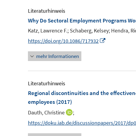
u
e
Literaturhinweis
m
Why Do Sectoral Employment Programs Wo
F
Katz, Lawrence F.;
Schaberg, Kelsey;
Hendra, Ri
e
I
https://doi.org/10.1086/717932
n
n
s
mehr Informationen
n
t
e
e
u
r
e
Literaturhinweis
ö
m
Regional discontinuities and the effectivene
f
F
employees
(2017)
f
e
Dauth, Christine
;
n
I
n
e
n
https://doku.iab.de/discussionpapers/2017/dp
s
n
n
t