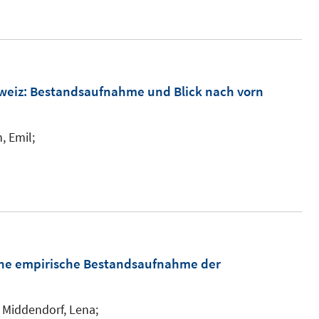
n
e
u
e
m
weiz
:
Bestandsaufnahme und Blick nach vorn
F
e
, Emil;
n
s
t
e
r
ö
ne empirische Bestandsaufnahme der
f
f
n
;
Middendorf, Lena;