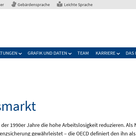
ter
Gebärdensprache
Leichte Sprache
LTUNGEN
GRAFIK UND DATEN
TEAM
KARRIERE
DAS 
smarkt
er 1990er Jahre die hohe Arbeitslosigkeit reduzieren. Als Ni
nzsicherung gewährleistet – die OECD definiert den ihn als