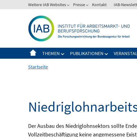
Springe
Weitere IAB Websites
Presse
Kontakt
IAB-Newslet
zum
Inhalt
THEMEN
PUBLIKATIONEN
VERANSTA
Startseite
Niedriglohnarbeit
Der Ausbau des Niedriglohnsektors sollte Ende d
Vollzeitbeschäftigung keine angemessene Existe