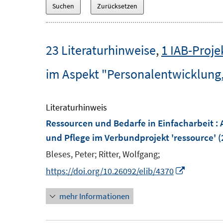
23 Literaturhinweise
,
1 IAB-Proje
im Aspekt "Personalentwicklung,
Literaturhinweis
Ressourcen und Bedarfe in Einfacharbeit : 
und Pflege im Verbundprojekt 'ressource'
(
Bleses, Peter;
Ritter, Wolfgang;
I
https://doi.org/10.26092/elib/4370
n
mehr Informationen
n
e