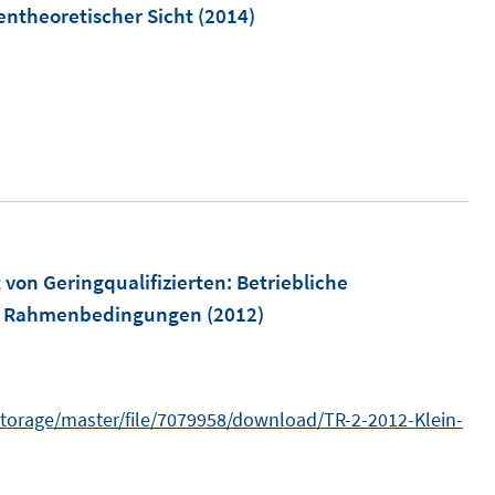
F
entheoretischer Sicht
(2014)
n
e
e
n
n
s
t
e
r
ö
f
m
von Geringqualifizierten
:
Betriebliche
f
he Rahmenbedingungen
(2012)
n
e
n
n
torage/master/file/7079958/download/TR-2-2012-Klein-
n
e