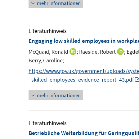
mehr Informationen
n
f
f
ö
e
f
f
f
u
n
n
f
e
Literaturhinweis
e
e
n
m
Engaging low skilled employees in workpla
n
n
e
F
McQuaid, Ronald
;
Raeside, Robert
;
Egdel
n
I
I
e
Berry, Caroline;
n
n
n
t
n
n
https://www.gov.uk/government/uploads/syst
s
e
e
_skilled_employees_evidence_report_43.pdf
t
r
u
u
e
mehr Informationen
e
e
r
f
m
m
ö
f
F
F
f
e
e
Literaturhinweis
f
n
n
Betriebliche Weiterbildung für Geringqualif
n
s
s