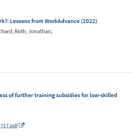
rk?
:
Lessons from WorkAdvance
(2022)
chard;
Roth, Jonathan;
ss of further training subsidies for low-skilled
I
0717.pdf
n