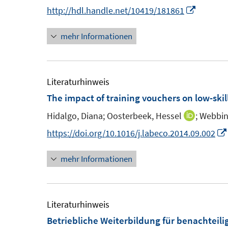
n
I
http://hdl.handle.net/10419/181861
s
n
t
mehr Informationen
n
e
e
r
u
ö
e
Literaturhinweis
f
m
The impact of training vouchers on low-ski
f
F
n
Hidalgo, Diana;
Oosterbeek, Hessel
;
Webbin
I
e
e
n
https://doi.org/10.1016/j.labeco.2014.09.002
n
n
n
t
s
mehr Informationen
e
t
u
r
e
e
r
m
Literaturhinweis
f
ö
F
Betriebliche Weiterbildung für benachteil
f
f