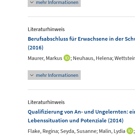
mehr Informationen
e
e
u
r
e
ö
m
Literaturhinweis
f
F
Berufsabschluss für Erwachsene in der Sch
f
e
(2016)
n
n
e
Maurer, Markus
;
Neuhaus, Helena;
Wettstein
I
s
n
n
t
mehr Informationen
n
e
e
r
u
ö
e
Literaturhinweis
f
m
Qualifizierung von An- und Ungelernten
:
ei
f
F
Lebenssituation und Potenziale
(2014)
n
e
e
Flake, Regina;
Seyda, Susanne;
Malin, Lydia
I
n