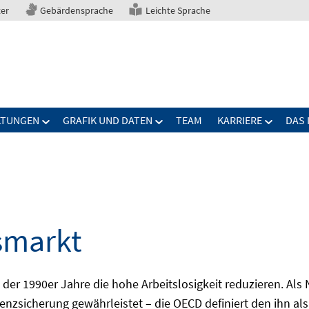
ter
Gebärdensprache
Leichte Sprache
LTUNGEN
GRAFIK UND DATEN
TEAM
KARRIERE
DAS 
smarkt
er 1990er Jahre die hohe Arbeitslosigkeit reduzieren. Als Ni
nzsicherung gewährleistet – die OECD definiert den ihn als