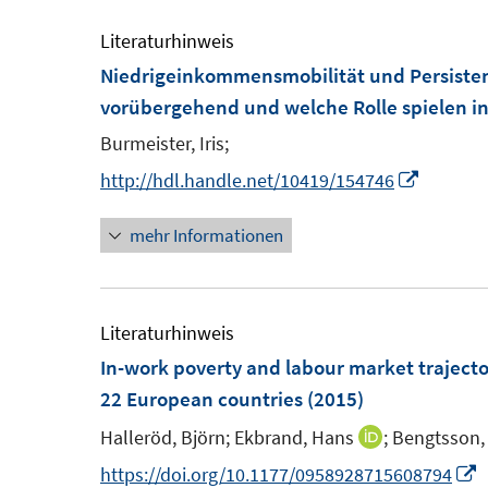
e
e
m
m
Literaturhinweis
F
F
Niedrigeinkommensmobilität und Persiste
e
e
vorübergehend und welche Rolle spielen 
n
n
Burmeister, Iris;
s
s
I
http://hdl.handle.net/10419/154746
t
t
n
e
e
mehr Informationen
n
r
r
e
ö
ö
u
f
f
e
Literaturhinweis
f
f
m
In-work poverty and labour market trajecto
n
n
F
22 European countries
(2015)
e
e
e
n
n
Halleröd, Björn;
Ekbrand, Hans
;
Bengtsson, 
I
n
n
I
https://doi.org/10.1177/0958928715608794
s