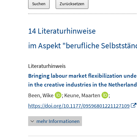
14 Literaturhinweise
im Aspekt "berufliche Selbststän
Literaturhinweis
Bringing labour market flexibilization unde
in the creative industries in the Netherland
Been, Wike
;
Keune, Maarten
;
I
I
n
n
https://doi.org/10.1177/09596801221127109
n
n
mehr Informationen
e
e
u
u