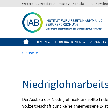
Springe
Weitere IAB Websites
Presse
Kontakt
IAB-Newslet
zum
Inhalt
THEMEN
PUBLIKATIONEN
VERANSTA
Startseite
Niedriglohnarbeit
Der Ausbau des Niedriglohnsektors sollte Ende d
Vollzeitbeschäftigung keine angemessene Existe