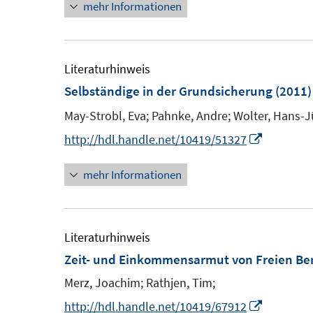
mehr Informationen
n
e
e
r
u
ö
e
Literaturhinweis
f
Selbständige in der Grundsicherung
(2011)
f
F
n
May-Strobl, Eva;
Pahnke, Andre;
Wolter, Hans-J
e
e
I
http://hdl.handle.net/10419/51327
n
n
n
s
mehr Informationen
n
t
e
e
u
r
e
Literaturhinweis
ö
m
Zeit- und Einkommensarmut von Freien B
f
F
Merz, Joachim;
Rathjen, Tim;
f
e
n
I
http://hdl.handle.net/10419/67912