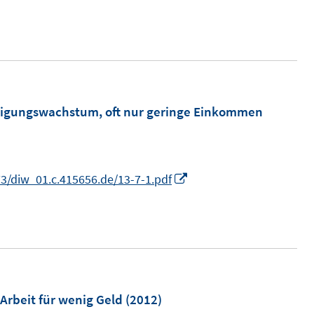
n
e
u
e
m
F
m
äftigungswachstum, oft nur geringe Einkommen
e
n
s
I
3/diw_01.c.415656.de/13-7-1.pdf
t
n
e
n
r
e
ö
u
f
e
f
m
 Arbeit für wenig Geld
(2012)
n