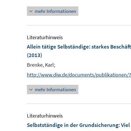
n
n
t
mehr Informationen
e
n
e
u
e
r
e
u
ö
m
e
Literaturhinweis
f
F
Allein tätige Selbständige: starkes Besch
f
e
F
(2013)
n
n
e
e
Brenke, Karl;
s
n
n
http://www.diw.de/documents/publikationen/7
t
s
e
t
mehr Informationen
r
e
ö
r
f
ö
Literaturhinweis
f
f
Selbstständige in der Grundsicherung: Viel
n
f