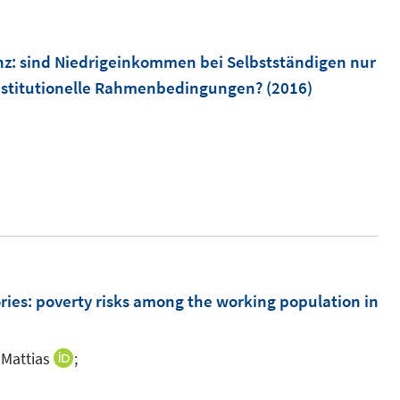
u
e
m
nz
:
sind Niedrigeinkommen bei Selbstständigen nur
F
institutionelle Rahmenbedingungen?
(2016)
e
n
s
t
e
r
ö
f
ries
:
poverty risks among the working population in
f
n
e
Mattias
;
I
n
n