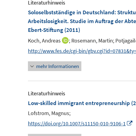
Literaturhinweis
f
Soloselbstständige in Deutschland
:
Struktu
n
Arbeitslosigkeit. Studie im Auftrag der Abte
e
Ebert-Stiftung
(2011)
n
Koch, Andreas
;
Rosemann, Martin;
Potjagail
I
n
http://www.fes.de/cgi-bin/gbv.cgi?id=07831&ty
n
mehr Informationen
e
u
e
m
Literaturhinweis
F
Low-skilled immigrant entrepreneurship
(2
e
Lofstrom, Magnus;
n
I
https://doi.org/10.1007/s11150-010-9106-1
s
n
t