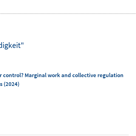
digkeit"
r control? Marginal work and collective regulation
s
(2024)
I
n
n
e