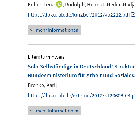
e
Koller, Lena
;
Rudolph, Helmut;
Neder, Nadja
n
I
n
e
n
https://doku.iab.de/kurzber/2012/kb2212.pdf
n
n
mehr Informationen
e
u
e
m
Literaturhinweis
F
Solo-Selbständige in Deutschland
:
Struktu
e
Bundesministerium für Arbeit und Soziales
n
Brenke, Karl;
s
https://doku.iab.de/externe/2012/k120608r04.p
t
e
mehr Informationen
r
ö
f