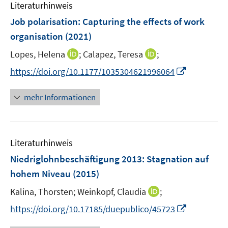
F
n
Literaturhinweis
m
n
n
e
e
F
Job polarisation: Capturing the effects of work
n
n
e
organisation
(2021)
s
n
t
I
I
Lopes, Helena
;
Calapez, Teresa
;
s
e
n
n
t
I
https://doi.org/10.1177/1035304621996064
r
n
n
e
n
ö
e
e
r
n
mehr Informationen
f
u
u
ö
e
f
e
e
f
u
n
m
m
f
e
e
F
F
n
Literaturhinweis
m
n
e
e
e
F
Niedriglohnbeschäftigung 2013
:
Stagnation auf
n
n
n
e
hohem Niveau
(2015)
s
s
n
t
t
I
Kalina, Thorsten;
Weinkopf, Claudia
;
s
e
e
n
t
I
https://doi.org/10.17185/duepublico/45723
r
r
n
e
n
ö
ö
e