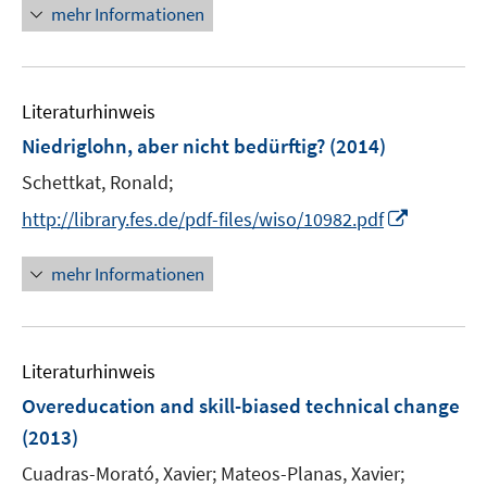
r
n
mehr Informationen
f
f
u
ö
e
f
f
e
f
u
n
n
m
f
e
e
e
F
n
Literaturhinweis
m
n
n
e
e
F
Niedriglohn, aber nicht bedürftig?
(2014)
n
n
e
Schettkat, Ronald;
s
n
t
I
s
http://library.fes.de/pdf-files/wiso/10982.pdf
e
n
t
r
n
e
mehr Informationen
ö
e
r
f
u
ö
f
e
f
n
Literaturhinweis
m
f
e
F
n
Overeducation and skill-biased technical change
n
e
e
(2013)
n
n
Cuadras-Morató, Xavier;
Mateos-Planas, Xavier;
s