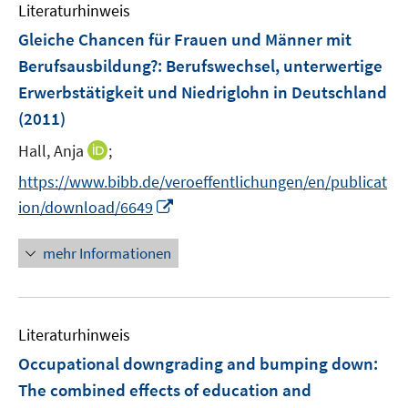
e
e
Literaturhinweis
m
n
n
F
Gleiche Chancen für Frauen und Männer mit
s
e
Berufsausbildung?
:
Berufswechsel, unterwertige
t
n
e
Erwerbstätigkeit und Niedriglohn in Deutschland
s
r
(2011)
t
ö
e
I
Hall, Anja
;
f
r
n
f
https://www.bibb.de/veroeffentlichungen/en/publicat
ö
n
n
I
ion/download/6649
f
e
e
n
f
u
n
n
n
mehr Informationen
e
e
e
m
u
n
F
e
e
Literaturhinweis
m
n
F
Occupational downgrading and bumping down:
s
e
The combined effects of education and
t
n