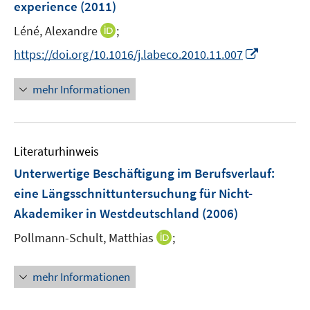
e
experience
(2011)
s
r
t
I
Léné, Alexandre
;
ö
e
n
I
f
https://doi.org/10.1016/j.labeco.2010.11.007
r
n
n
f
ö
e
n
n
mehr Informationen
f
u
e
e
f
e
u
n
n
m
e
e
F
Literaturhinweis
m
n
e
F
Unterwertige Beschäftigung im Berufsverlauf
:
n
e
eine Längsschnittuntersuchung für Nicht-
s
n
Akademiker in Westdeutschland
t
(2006)
s
e
t
I
Pollmann-Schult, Matthias
;
r
e
n
ö
r
n
mehr Informationen
f
ö
e
f
f
u