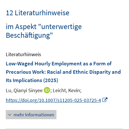
12 Literaturhinweise
im Aspekt "unterwertige
Beschäftigung"
Literaturhinweis
Low-Waged Hourly Employment as a Form of
Precarious Work: Racial and Ethnic Disparity and
Its Implications
(2025)
I
Lu, Qianyi Sinyee
;
Leicht, Kevin;
n
I
https://doi.org/10.1007/s11205-025-03725-4
n
n
e
n
mehr Informationen
u
e
e
u