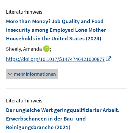
m
e
F
Literaturhinweis
m
e
F
More than Money? Job Quality and Food
n
e
Insecurity among Employed Lone Mother
s
n
Households in the United States
t
(2024)
s
e
t
I
Sheely, Amanda
;
r
e
n
I
https://doi.org/10.1017/S1474746421000877
ö
r
n
n
f
ö
e
n
f
mehr Informationen
f
u
e
n
f
e
u
e
n
m
e
n
e
F
Literaturhinweis
m
n
e
F
Der ungleiche Wert geringqualifizierter Arbeit.
n
e
Erwerbschancen in der Bau- und
s
n
Reinigungsbranche
t
(2021)
s