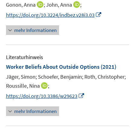
e
t
I
I
Gonon, Anna
;
John, Anna
;
r
e
n
n
I
https://doi.org/10.3224/indbez.v28i3.03
ö
r
n
n
n
f
ö
e
e
n
f
mehr Informationen
f
u
u
e
n
f
e
e
u
e
n
m
m
e
n
e
F
F
Literaturhinweis
m
n
e
e
F
Worker Beliefs About Outside Options
(2021)
n
n
e
Jäger, Simon;
Schoefer, Benjamin;
s
s
Roth, Christopher;
n
t
t
I
Roussille, Nina
;
s
e
e
n
t
I
https://doi.org/10.3386/w29623
r
r
n
e
n
ö
ö
e
r
n
mehr Informationen
f
f
u
ö
e
f
f
e
f
u
n
n
m
f
e
e
e