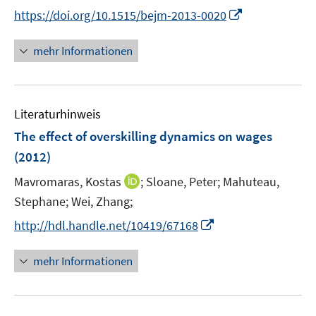
t
I
https://doi.org/10.1515/bejm-2013-0020
e
n
r
n
mehr Informationen
ö
e
f
u
f
e
n
Literaturhinweis
m
e
F
The effect of overskilling dynamics on wages
n
e
(2012)
n
I
Mavromaras, Kostas
;
Sloane, Peter;
Mahuteau,
s
n
t
Stephane;
Wei, Zhang;
n
e
I
http://hdl.handle.net/10419/67168
e
r
n
u
ö
n
mehr Informationen
e
f
e
m
f
u
F
n
e