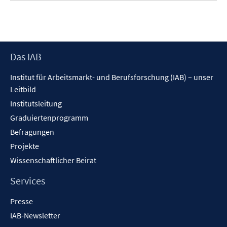
n
f
e
e
n
m
n
e
F
n
e
Footer
Das IAB
n
Inhalt
s
Institut für Arbeitsmarkt- und Berufsforschung (IAB) – unser
t
Leitbild
e
Institutsleitung
r
ö
Graduiertenprogramm
f
Befragungen
f
Projekte
n
Wissenschaftlicher Beirat
e
n
Services
Presse
IAB-Newsletter