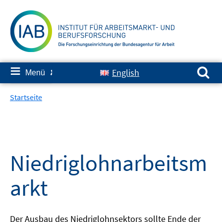
Springe
zum
Inhalt
Suchen nach:
≡
English
Menü
✘
Startseite
Niedriglohnarbeitsm
arkt
Der Ausbau des Niedriglohnsektors sollte Ende der