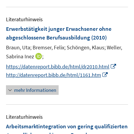
r
f
u
ö
n
e
f
e
Literaturhinweis
m
f
n
F
Erwerbstätigkeit junger Erwachsener ohne
n
e
e
abgeschlossene Berufsausbildung
(2010)
n
n
Braun, Uta;
Bremser, Felix;
Schöngen, Klaus;
Weller,
s
t
I
Sabrina Inez
;
e
n
I
https://datenreport.bibb.de/html/dr2010.html
r
n
n
I
http://datenreport.bibb.de/html/1161.htm
ö
e
n
n
f
u
e
n
mehr Informationen
f
e
u
e
n
m
e
u
e
F
m
e
n
e
F
Literaturhinweis
m
n
e
F
Arbeitsmarktintegration von gering qualifizierten
s
n
e