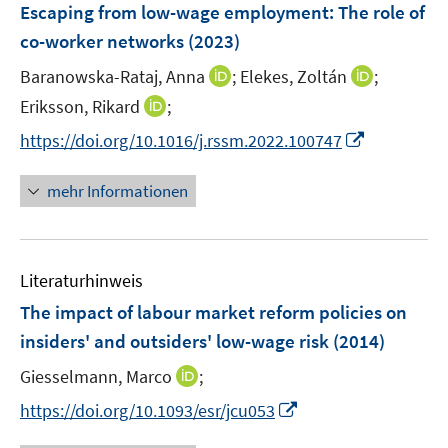
F
Escaping from low-wage employment: The role of
n
e
co-worker networks
(2023)
s
n
t
I
I
Baranowska-Rataj, Anna
;
Elekes, Zoltán
;
s
e
n
n
t
I
Eriksson, Rikard
;
r
n
n
e
n
I
https://doi.org/10.1016/j.rssm.2022.100747
ö
e
e
r
n
n
f
u
u
ö
e
n
f
mehr Informationen
e
e
f
u
e
n
m
m
f
e
u
e
F
F
n
m
e
n
e
e
e
F
Literaturhinweis
m
n
n
n
e
F
The impact of labour market reform policies on
s
s
n
e
t
t
insiders' and outsiders' low-wage risk
(2014)
s
n
e
e
t
I
Giesselmann, Marco
;
s
r
r
e
n
t
I
https://doi.org/10.1093/esr/jcu053
ö
ö
r
n
e
n
f
f
ö
e