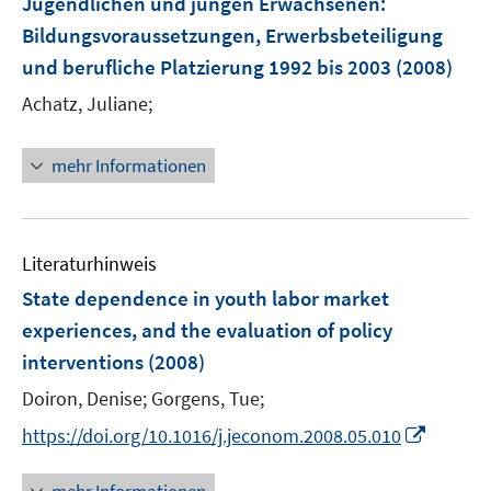
Jugendlichen und jungen Erwachsenen
:
t
s
n
e
Bildungsvoraussetzungen, Erwerbsbeteiligung
t
s
r
e
und berufliche Platzierung 1992 bis 2003
(2008)
t
ö
r
e
Achatz, Juliane;
f
ö
r
f
f
ö
n
mehr Informationen
f
f
e
n
f
n
e
n
n
e
Literaturhinweis
n
State dependence in youth labor market
experiences, and the evaluation of policy
interventions
(2008)
Doiron, Denise;
Gorgens, Tue;
I
https://doi.org/10.1016/j.jeconom.2008.05.010
n
n