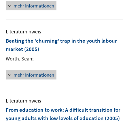
r
n
mehr Informationen
ö
e
f
u
f
e
n
Literaturhinweis
m
e
F
Beating the 'churning' trap in the youth labour
n
e
market
(2005)
n
Worth, Sean;
s
t
e
mehr Informationen
r
ö
f
Literaturhinweis
f
n
From education to work: A difficult transition for
e
young adults with low levels of education
(2005)
n