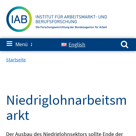
Springe
zum
Inhalt
Suchen nach:
≡
English
Menü
✘
Startseite
Niedriglohnarbeitsm
arkt
Der Ausbau des Niedriglohnsektors sollte Ende der