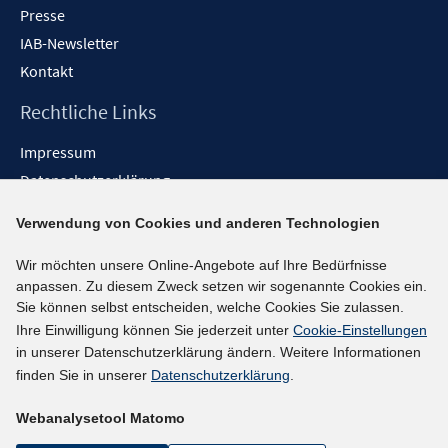
Presse
IAB-Newsletter
Kontakt
Rechtliche Links
Impressum
Datenschutzerklärung
Erklärung zur Barrierefreiheit
Verwendung von Cookies und anderen Technologien
Barrieren melden
Wir möchten unsere Online-Angebote auf Ihre Bedürfnisse
Social-Media-Kanäle
anpassen. Zu diesem Zweck setzen wir sogenannte Cookies ein.
Sie können selbst entscheiden, welche Cookies Sie zulassen.
BlueSky
Ihre Einwilligung können Sie jederzeit unter
Cookie-Einstellungen
YouTube
in unserer Datenschutzerklärung ändern. Weitere Informationen
LinkedIn
finden Sie in unserer
Datenschutzerklärung
.
XING
Webanalysetool Matomo
kununu