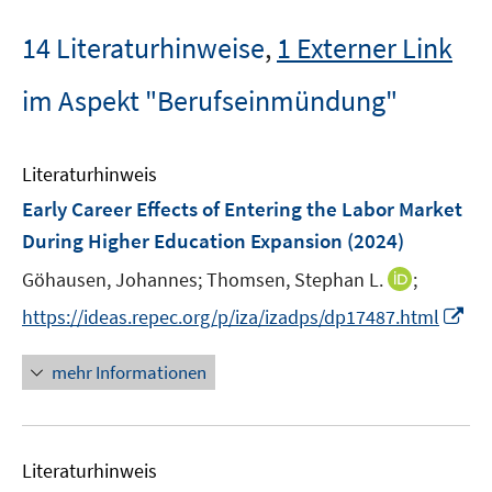
14 Literaturhinweise
,
1 Externer Link
im Aspekt "Berufseinmündung"
Literaturhinweis
Early Career Effects of Entering the Labor Market
During Higher Education Expansion
(2024)
I
Göhausen, Johannes;
Thomsen, Stephan L.
;
n
I
https://ideas.repec.org/p/iza/izadps/dp17487.html
n
n
e
n
mehr Informationen
u
e
e
u
m
e
F
Literaturhinweis
m
e