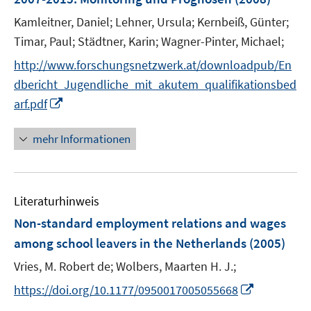
n
Kamleitner, Daniel;
Lehner, Ursula;
Kernbeiß, Günter;
s
t
Timar, Paul;
Städtner, Karin;
Wagner-Pinter, Michael;
e
http://www.forschungsnetzwerk.at/downloadpub/En
r
dbericht_Jugendliche_mit_akutem_qualifikationsbed
ö
I
arf.pdf
f
n
f
n
mehr Informationen
n
e
e
u
n
e
Literaturhinweis
m
F
Non-standard employment relations and wages
e
among school leavers in the Netherlands
(2005)
n
Vries, M. Robert de;
Wolbers, Maarten H. J.;
s
t
I
https://doi.org/10.1177/0950017005055668
e
n