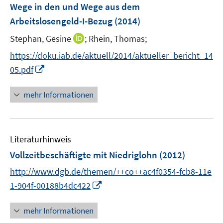
F
Wege in den und Wege aus dem
s
e
Arbeitslosengeld-I-Bezug
(2014)
t
n
e
I
Stephan, Gesine
;
Rhein, Thomas;
s
r
n
t
https://doku.iab.de/aktuell/2014/aktueller_bericht_14
ö
n
e
I
f
05.pdf
e
r
n
f
u
ö
n
n
mehr Informationen
e
f
e
e
m
f
u
n
F
n
e
e
e
Literaturhinweis
m
n
n
F
Vollzeitbeschäftigte mit Niedriglohn
(2012)
s
e
t
http://www.dgb.de/themen/++co++ac4f0354-fcb8-11e
n
e
I
1-904f-00188b4dc422
s
r
n
t
ö
n
mehr Informationen
e
f
e