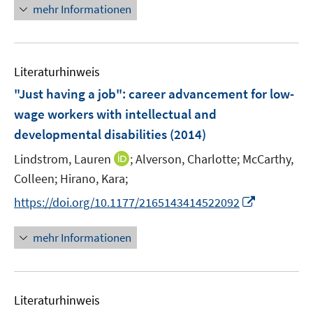
r
n
f
f
mehr Informationen
f
u
ö
e
n
n
f
e
f
u
e
e
n
m
f
e
n
n
e
F
n
Literaturhinweis
m
n
e
e
F
"Just having a job"
:
career advancement for low-
n
n
e
wage workers with intellectual and
s
n
developmental disabilities
t
(2014)
s
e
t
I
Lindstrom, Lauren
;
Alverson, Charlotte;
McCarthy,
r
e
n
Colleen;
Hirano, Kara;
ö
r
n
I
f
https://doi.org/10.1177/2165143414522092
ö
e
n
f
f
u
n
n
mehr Informationen
f
e
e
e
n
m
u
n
e
F
e
n
e
Literaturhinweis
m
n