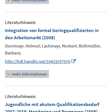
mehr Informationen
e
u
e
Literaturhinweis
m
F
Integration von formal Geringqualifizierten in
e
den Arbeitsmarkt
(2008)
n
Dornmayr, Helmut;
Lachmayr, Norbert;
Rothmüller,
s
t
Barbara;
e
I
http://hdl.handle.net/10419/97970
r
n
ö
n
mehr Informationen
f
e
f
u
n
e
e
Literaturhinweis
m
n
F
Jugendliche mit akutem Qualifikationsbedarf
e
2007-2015
:
Monitoring und Prognosen
(2008)