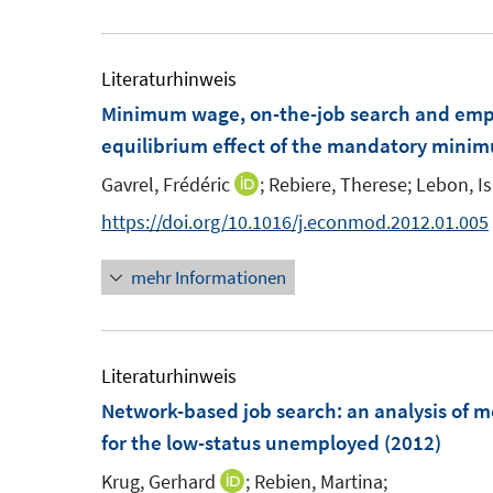
u
e
r
r
e
u
ö
ö
m
e
Literaturhinweis
f
f
F
m
Minimum wage, on-the-job search and em
f
f
e
F
equilibrium effect of the mandatory min
n
n
n
e
e
e
Gavrel, Frédéric
;
Rebiere, Therese;
Lebon, Is
I
s
n
n
n
n
https://doi.org/10.1016/j.econmod.2012.01.005
t
s
n
e
t
mehr Informationen
e
r
e
u
ö
r
e
f
ö
m
Literaturhinweis
f
f
F
Network-based job search
:
an analysis of 
n
f
e
for the low-status unemployed
(2012)
e
n
n
n
e
Krug, Gerhard
;
Rebien, Martina;
I