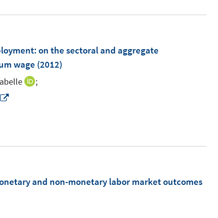
e
r
ö
ployment
:
on the sectoral and aggregate
f
imum wage
(2012)
f
n
abelle
;
I
e
n
I
n
n
n
e
n
u
e
e
u
m
e
F
m
monetary and non-monetary labor market outcomes
e
F
n
e