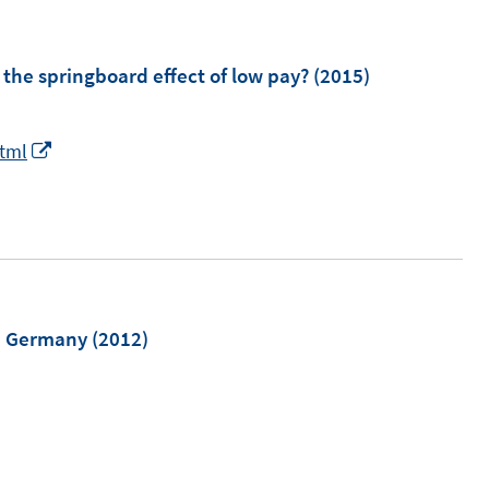
he springboard effect of low pay?
(2015)
I
html
n
n
e
u
e
m
n Germany
(2012)
F
e
n
s
t