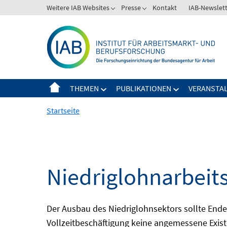
Springe
Weitere IAB Websites
Presse
Kontakt
IAB-Newslet
zum
Inhalt
THEMEN
PUBLIKATIONEN
VERANSTA
Startseite
Niedriglohnarbeit
Der Ausbau des Niedriglohnsektors sollte Ende d
Vollzeitbeschäftigung keine angemessene Existe