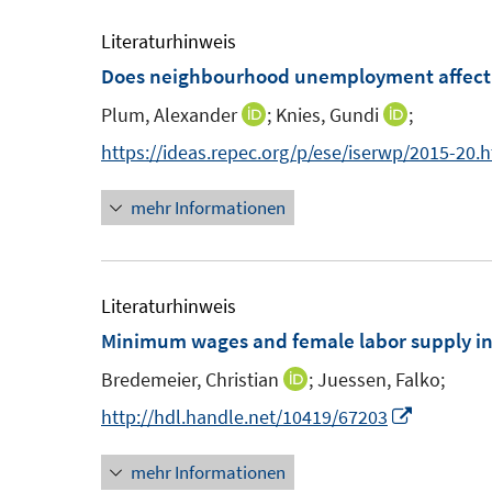
e
u
m
e
Literaturhinweis
F
m
Does neighbourhood unemployment affect t
e
F
Plum, Alexander
;
Knies, Gundi
;
I
I
n
e
n
n
https://ideas.repec.org/p/ese/iserwp/2015-20.
s
n
n
n
t
s
mehr Informationen
e
e
e
t
u
u
r
e
e
e
ö
r
m
m
Literaturhinweis
f
ö
F
F
Minimum wages and female labor supply i
f
f
e
e
n
f
Bredemeier, Christian
;
Juessen, Falko;
I
n
n
e
n
n
I
http://hdl.handle.net/10419/67203
s
s
n
e
n
n
t
t
n
mehr Informationen
e
n
e
e