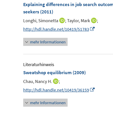
F
Explaining differences in job search out
n
f
e
seekers
(2011)
e
n
n
n
e
Longhi, Simonetta
;
Taylor, Mark
;
I
I
s
n
n
n
I
http://hdl.handle.net/10419/51783
t
n
n
n
e
mehr Informationen
e
e
n
r
u
u
e
ö
e
e
u
f
m
m
e
Literaturhinweis
f
F
F
m
Sweatshop equilibrium
(2009)
n
e
e
F
e
Chau, Nancy H.
;
I
n
n
e
n
n
I
http://hdl.handle.net/10419/36159
s
s
n
n
n
t
t
s
mehr Informationen
e
n
e
e
t
u
e
r
r