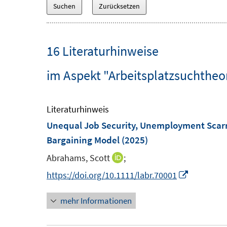
16 Literaturhinweise
im Aspekt "Arbeitsplatzsuchtheo
Literaturhinweis
Unequal Job Security, Unemployment Scarrin
Bargaining Model
(2025)
Abrahams, Scott
;
I
n
I
https://doi.org/10.1111/labr.70001
n
n
mehr Informationen
e
n
u
e