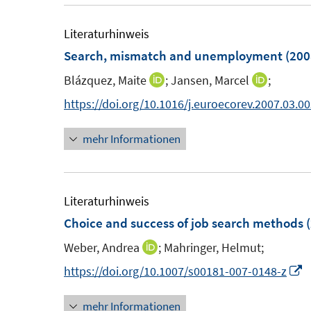
e
e
u
ö
ö
r
m
e
Literaturhinweis
f
f
ö
F
m
Search, mismatch and unemployment
(200
f
f
f
e
F
n
n
f
Blázquez, Maite
;
Jansen, Marcel
;
I
I
n
e
e
e
n
n
n
https://doi.org/10.1016/j.euroecorev.2007.03.0
s
n
n
n
e
n
n
t
s
n
mehr Informationen
e
e
e
t
u
u
r
e
e
e
ö
r
m
m
Literaturhinweis
f
ö
F
F
Choice and success of job search methods
(
f
f
e
e
n
f
Weber, Andrea
;
Mahringer, Helmut;
I
n
n
e
n
n
I
https://doi.org/10.1007/s00181-007-0148-z
s
s
n
e
n
n
t
t
n
mehr Informationen
e
n