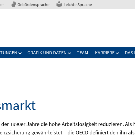
ter
Gebärdensprache
Leichte Sprache
LTUNGEN
GRAFIK UND DATEN
TEAM
KARRIERE
DAS 
smarkt
er 1990er Jahre die hohe Arbeitslosigkeit reduzieren. Als Ni
nzsicherung gewährleistet – die OECD definiert den ihn als