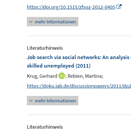
s
n
n
I
https://doi.org/10.1515/zfsoz-2012-0405
t
n
n
e
mehr Informationen
e
n
r
u
e
ö
e
u
f
m
e
Literaturhinweis
f
F
m
Job search via social networks
:
An analysis
n
e
F
skilled unemployed
(2011)
e
n
e
n
Krug, Gerhard
;
Rebien, Martina;
I
s
n
n
https://doku.iab.de/discussionpapers/2011/dp
t
s
n
e
t
mehr Informationen
e
r
e
u
ö
r
e
f
ö
m
Literaturhinweis
f
f