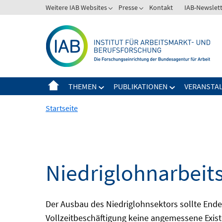
Springe
Weitere IAB Websites
Presse
Kontakt
IAB-Newslet
zum
Inhalt
THEMEN
PUBLIKATIONEN
VERANSTA
Startseite
Niedriglohnarbeit
Der Ausbau des Niedriglohnsektors sollte Ende d
Vollzeitbeschäftigung keine angemessene Existe