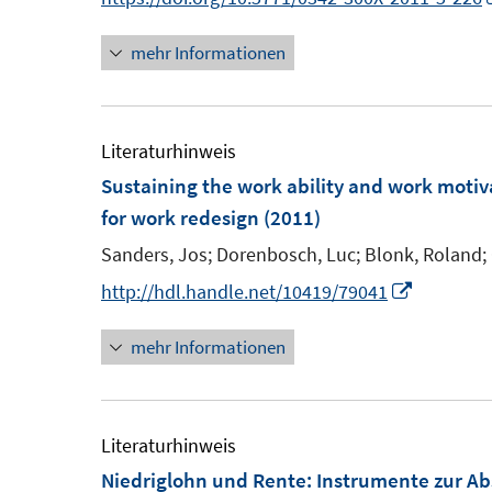
n
n
mehr Informationen
e
e
u
u
e
e
m
m
Literaturhinweis
F
F
Sustaining the work ability and work motiv
e
e
for work redesign
(2011)
n
n
Sanders, Jos;
Dorenbosch, Luc;
Blonk, Roland;
s
s
I
http://hdl.handle.net/10419/79041
t
t
n
e
e
mehr Informationen
n
r
r
e
ö
ö
u
f
f
e
Literaturhinweis
f
f
m
Niedriglohn und Rente
:
Instrumente zur Ab
n
n