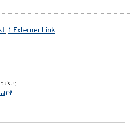
kt
,
1 Externer Link
ouis J.;
I
tml
n
n
e
u