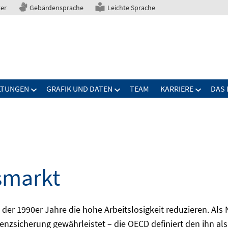
ter
Gebärdensprache
Leichte Sprache
LTUNGEN
GRAFIK UND DATEN
TEAM
KARRIERE
DAS 
smarkt
er 1990er Jahre die hohe Arbeitslosigkeit reduzieren. Als Ni
nzsicherung gewährleistet – die OECD definiert den ihn als