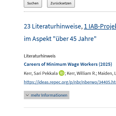
23 Literaturhinweise
,
1 IAB-Proje
im Aspekt "über 45 Jahre"
Literaturhinweis
Careers of Minimum Wage Workers
(2025)
Kerr, Sari Pekkala
;
Kerr, William R.;
Maiden, L
I
n
https://ideas.repec.org/p/nbr/nberwo/34405.h
n
mehr Informationen
e
u
e