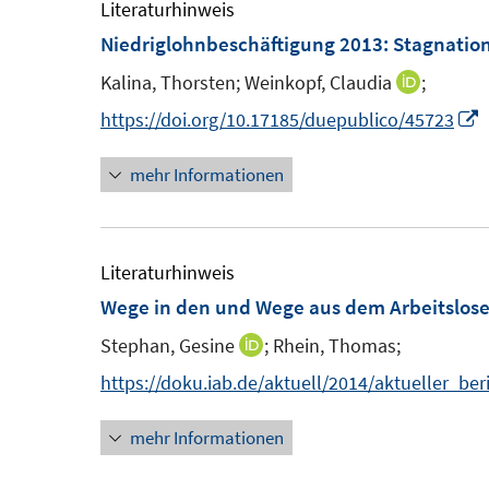
m
Literaturhinweis
F
Niedriglohnbeschäftigung 2013
:
Stagnatio
e
Kalina, Thorsten;
Weinkopf, Claudia
;
I
n
n
I
https://doi.org/10.17185/duepublico/45723
s
n
t
mehr Informationen
e
e
u
e
r
e
ö
m
e
Literaturhinweis
f
F
Wege in den und Wege aus dem Arbeitslose
f
e
F
n
Stephan, Gesine
;
Rhein, Thomas;
I
n
e
e
n
https://doku.iab.de/aktuell/2014/aktueller_ber
s
n
n
t
s
mehr Informationen
e
e
t
u
r
e