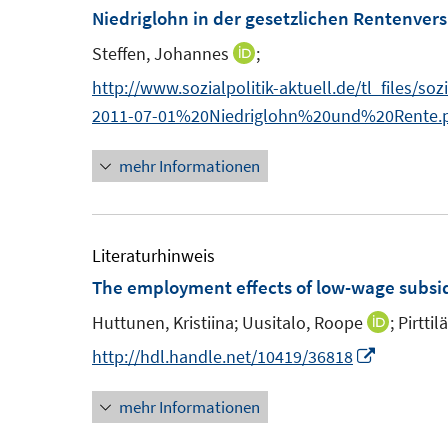
F
Niedriglohn in der gesetzlichen Rentenver
e
e
e
n
n
Steffen, Johannes
;
I
n
n
http://www.sozialpolitik-aktuell.de/tl_files/so
s
n
2011-07-01%20Niedriglohn%20und%20Rente.
t
e
e
mehr Informationen
u
r
e
ö
m
f
F
Literaturhinweis
f
e
The employment effects of low-wage subsi
n
n
e
Huttunen, Kristiina;
Uusitalo, Roope
;
Pirttil
I
s
n
n
I
http://hdl.handle.net/10419/36818
t
n
n
e
mehr Informationen
e
n
r
u
e
ö