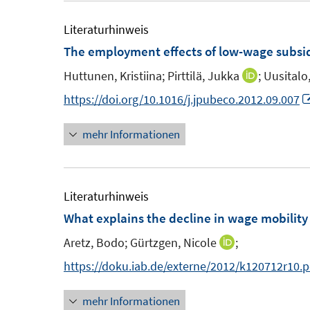
e
ö
r
m
Literaturhinweis
f
F
The employment effects of low-wage subsi
f
f
e
n
f
Huttunen, Kristiina;
Pirttilä, Jukka
;
Uusitalo
I
n
e
n
https://doi.org/10.1016/j.jpubeco.2012.09.007
s
n
e
n
t
mehr Informationen
e
e
u
r
e
ö
m
Literaturhinweis
f
F
What explains the decline in wage mobilit
f
e
n
Aretz, Bodo;
Gürtzgen, Nicole
;
I
n
e
n
https://doku.iab.de/externe/2012/k120712r10.p
s
n
n
t
mehr Informationen
e
e