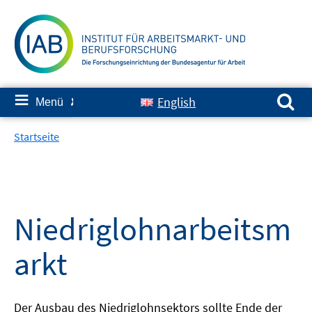
Springe
zum
Inhalt
Suchen nach:
≡
English
Menü
✘
Startseite
Niedriglohnarbeitsm
arkt
Der Ausbau des Niedriglohnsektors sollte Ende der