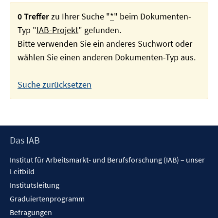
0 Treffer
zu Ihrer Suche "
*
" beim Dokumenten-
Typ "
IAB-Projekt
" gefunden.
Bitte verwenden Sie ein anderes Suchwort oder
wählen Sie einen anderen Dokumenten-Typ aus.
Suche zurücksetzen
Footer
Das IAB
Inhalt
Institut für Arbeitsmarkt- und Berufsforschung (IAB) – unser
Leitbild
Institutsleitung
Graduiertenprogramm
Befragungen