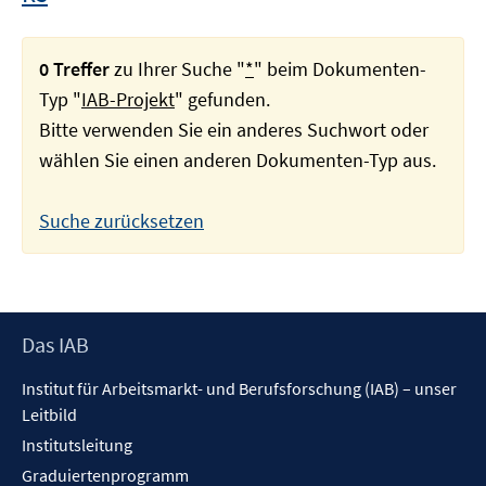
0 Treffer
zu Ihrer Suche "
*
" beim Dokumenten-
Typ "
IAB-Projekt
" gefunden.
Bitte verwenden Sie ein anderes Suchwort oder
wählen Sie einen anderen Dokumenten-Typ aus.
Suche zurücksetzen
Footer
Das IAB
Inhalt
Institut für Arbeitsmarkt- und Berufsforschung (IAB) – unser
Leitbild
Institutsleitung
Graduiertenprogramm