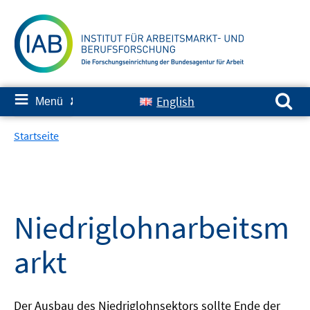
Springe
zum
Inhalt
Suchen nach:
≡
English
Menü
✘
Startseite
Niedriglohnarbeitsm
arkt
Der Ausbau des Niedriglohnsektors sollte Ende der