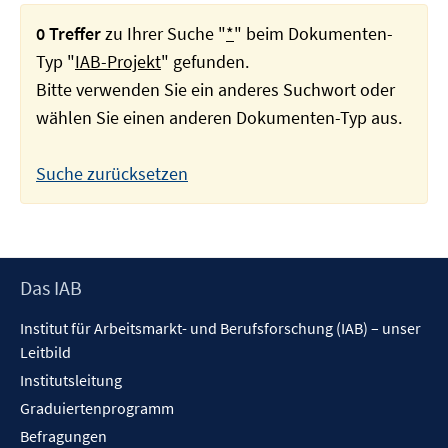
0 Treffer
zu Ihrer Suche "
*
" beim Dokumenten-
Typ "
IAB-Projekt
" gefunden.
Bitte verwenden Sie ein anderes Suchwort oder
wählen Sie einen anderen Dokumenten-Typ aus.
Suche zurücksetzen
Footer
Das IAB
Inhalt
Institut für Arbeitsmarkt- und Berufsforschung (IAB) – unser
Leitbild
Institutsleitung
Graduiertenprogramm
Befragungen