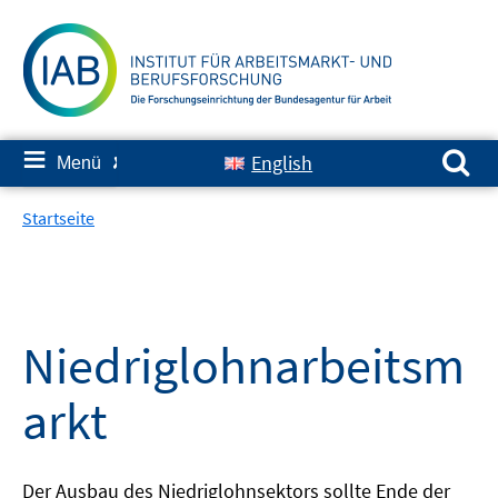
Springe
zum
Inhalt
Suchen nach:
≡
English
Menü
✘
Startseite
Niedriglohnarbeitsm
arkt
Der Ausbau des Niedriglohnsektors sollte Ende der