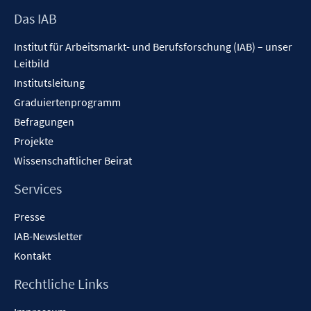
Footer
Das IAB
Inhalt
Institut für Arbeitsmarkt- und Berufsforschung (IAB) – unser
Leitbild
Institutsleitung
Graduiertenprogramm
Befragungen
Projekte
Wissenschaftlicher Beirat
Services
Presse
IAB-Newsletter
Kontakt
Rechtliche Links