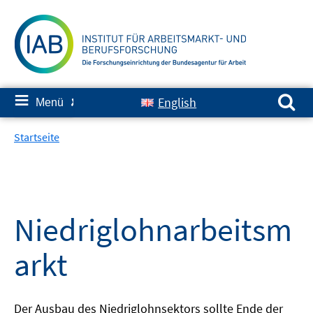
Springe
zum
Inhalt
Suchen nach:
≡
English
Menü
✘
Startseite
Niedriglohnarbeitsm
arkt
Der Ausbau des Niedriglohnsektors sollte Ende der