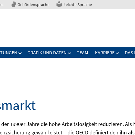
ter
Gebärdensprache
Leichte Sprache
LTUNGEN
GRAFIK UND DATEN
TEAM
KARRIERE
DAS 
smarkt
er 1990er Jahre die hohe Arbeitslosigkeit reduzieren. Als Ni
nzsicherung gewährleistet – die OECD definiert den ihn als