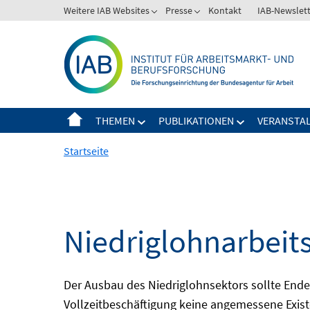
Springe
Weitere IAB Websites
Presse
Kontakt
IAB-Newslet
zum
Inhalt
THEMEN
PUBLIKATIONEN
VERANSTA
Startseite
Niedriglohnarbeit
Der Ausbau des Niedriglohnsektors sollte Ende d
Vollzeitbeschäftigung keine angemessene Existe