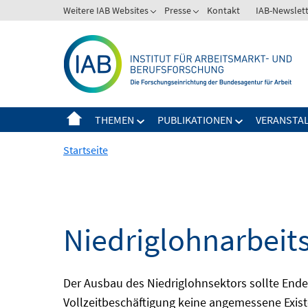
Springe
Weitere IAB Websites
Presse
Kontakt
IAB-Newslet
zum
Inhalt
THEMEN
PUBLIKATIONEN
VERANSTA
Startseite
Niedriglohnarbeit
Der Ausbau des Niedriglohnsektors sollte Ende d
Vollzeitbeschäftigung keine angemessene Existe