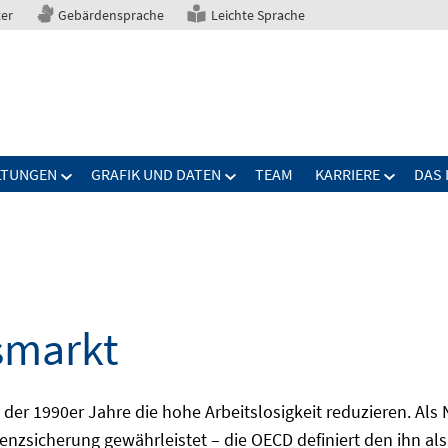
ter
Gebärdensprache
Leichte Sprache
LTUNGEN
GRAFIK UND DATEN
TEAM
KARRIERE
DAS 
smarkt
er 1990er Jahre die hohe Arbeitslosigkeit reduzieren. Als Ni
nzsicherung gewährleistet – die OECD definiert den ihn als