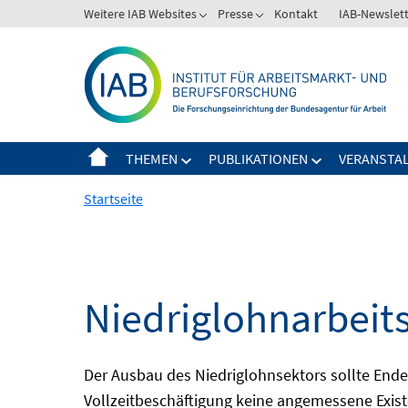
Springe
Weitere IAB Websites
Presse
Kontakt
IAB-Newslet
zum
Inhalt
THEMEN
PUBLIKATIONEN
VERANSTA
Startseite
Niedriglohnarbeit
Der Ausbau des Niedriglohnsektors sollte Ende d
Vollzeitbeschäftigung keine angemessene Existe