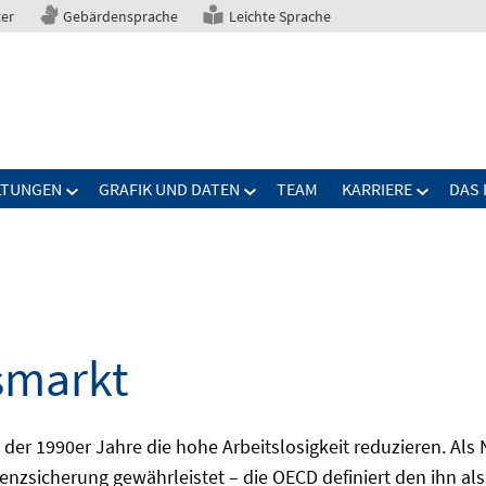
ter
Gebärdensprache
Leichte Sprache
LTUNGEN
GRAFIK UND DATEN
TEAM
KARRIERE
DAS 
smarkt
er 1990er Jahre die hohe Arbeitslosigkeit reduzieren. Als Ni
nzsicherung gewährleistet – die OECD definiert den ihn als