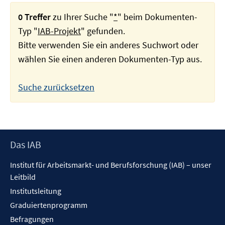
0 Treffer
zu Ihrer Suche "
*
" beim Dokumenten-
Typ "
IAB-Projekt
" gefunden.
Bitte verwenden Sie ein anderes Suchwort oder
wählen Sie einen anderen Dokumenten-Typ aus.
Suche zurücksetzen
Footer
Das IAB
Inhalt
Institut für Arbeitsmarkt- und Berufsforschung (IAB) – unser
Leitbild
Institutsleitung
Graduiertenprogramm
Befragungen