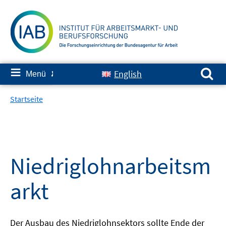
Springe
zum
Inhalt
Suchen nach:
≡
English
Menü
✘
Startseite
Niedriglohnarbeitsm
arkt
Der Ausbau des Niedriglohnsektors sollte Ende der