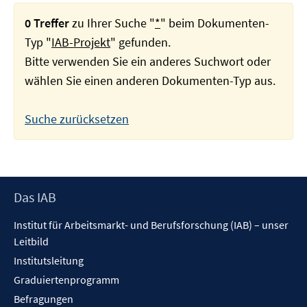
0 Treffer
zu Ihrer Suche "
*
" beim Dokumenten-
Typ "
IAB-Projekt
" gefunden.
Bitte verwenden Sie ein anderes Suchwort oder
wählen Sie einen anderen Dokumenten-Typ aus.
Suche zurücksetzen
Footer
Das IAB
Inhalt
Institut für Arbeitsmarkt- und Berufsforschung (IAB) – unser
Leitbild
Institutsleitung
Graduiertenprogramm
Befragungen