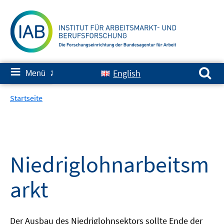
Springe
zum
Inhalt
Suchen nach:
≡
English
Menü
✘
Startseite
Niedriglohnarbeitsm
arkt
Der Ausbau des Niedriglohnsektors sollte Ende der