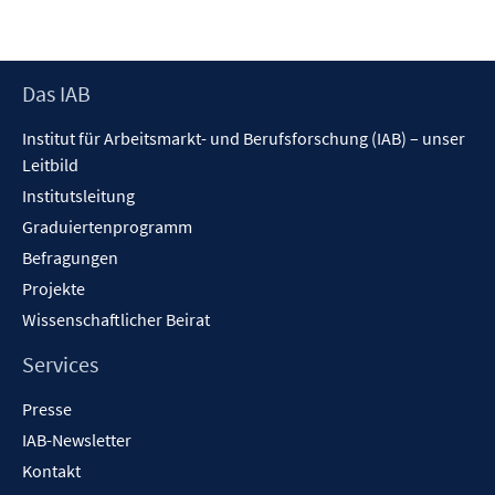
Footer
Das IAB
Inhalt
Institut für Arbeitsmarkt- und Berufsforschung (IAB) – unser
Leitbild
Institutsleitung
Graduiertenprogramm
Befragungen
Projekte
Wissenschaftlicher Beirat
Services
Presse
IAB-Newsletter
Kontakt