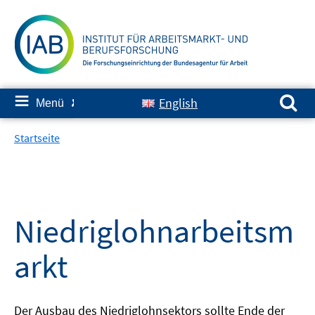
Springe
zum
Inhalt
Suchen nach:
≡
English
Menü
✘
Startseite
Niedriglohnarbeitsm
arkt
Der Ausbau des Niedriglohnsektors sollte Ende der