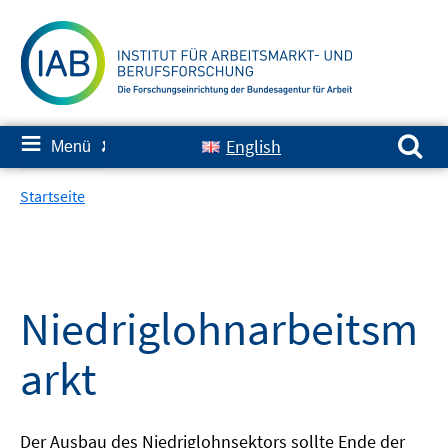
Springe
zum
Inhalt
Suchen nach:
≡
English
Menü
✘
Startseite
Niedriglohnarbeitsm
arkt
Der Ausbau des Niedriglohnsektors sollte Ende der