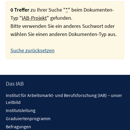
0 Treffer
zu Ihrer Suche "
*
" beim Dokumenten-
Typ "
IAB-Projekt
" gefunden.
Bitte verwenden Sie ein anderes Suchwort oder
wählen Sie einen anderen Dokumenten-Typ aus.
Suche zurücksetzen
Footer
Das IAB
Inhalt
Institut für Arbeitsmarkt- und Berufsforschung (IAB) – unser
Leitbild
Institutsleitung
Graduiertenprogramm
Befragungen