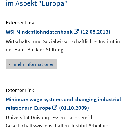
im Aspekt "Europa"
Externer Link
In
WSI-Mindestlohndatenbank
(12.08.2013)
neuem
Wirtschafts- und Sozialwissenschaftliches Institut in
Fenster
der Hans-Böckler-Stiftung
öffnen
mehr Informationen
Externer Link
Minimum wage systems and changing industrial
In
relations in Europe
(01.10.2009)
neuem
Universität Duisburg-Essen, Fachbereich
Fenster
Gesellschaftswissenschaften, Institut Arbeit und
öffnen