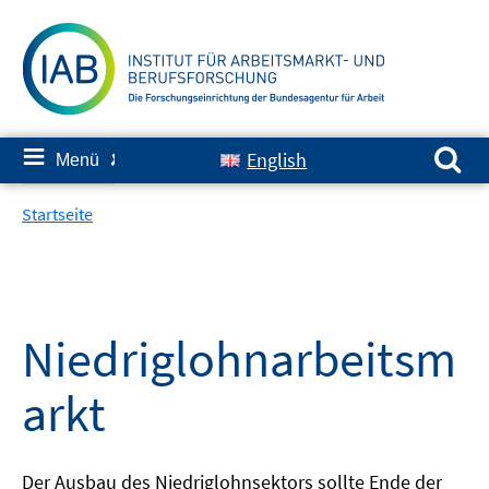
Springe
zum
Inhalt
Suchen nach:
≡
English
Menü
✘
Startseite
Niedriglohnarbeitsm
arkt
Der Ausbau des Niedriglohnsektors sollte Ende der