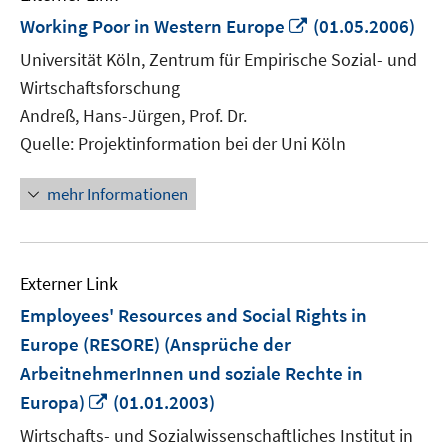
In
Working Poor in Western Europe
(01.05.2006)
neuem
Universität Köln, Zentrum für Empirische Sozial- und
Fenster
Wirtschaftsforschung
öffnen
Andreß, Hans-Jürgen, Prof. Dr.
Quelle: Projektinformation bei der Uni Köln
mehr Informationen
Externer Link
Employees' Resources and Social Rights in
Europe (RESORE) (Ansprüche der
ArbeitnehmerInnen und soziale Rechte in
In
Europa)
(01.01.2003)
neuem
Wirtschafts- und Sozialwissenschaftliches Institut in
Fenster