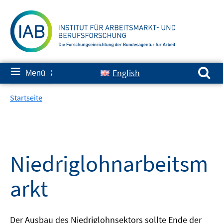
Springe
zum
Inhalt
Suchen nach:
≡
English
Menü
✘
Startseite
Niedriglohnarbeitsm
arkt
Der Ausbau des Niedriglohnsektors sollte Ende der