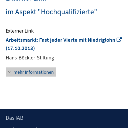
im Aspekt "Hochqualifizierte"
Externer Link
In
Arbeitsmarkt: Fast jeder Vierte mit Niedriglohn
n
(17.10.2013)
Fe
Hans-Böckler-Stiftung
öf
mehr Informationen
Footer
Das IAB
Inhalt