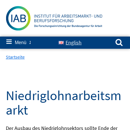
Springe
zum
Inhalt
Suchen nach:
≡
English
Menü
✘
Startseite
Niedriglohnarbeitsm
arkt
Der Ausbau des Niedriglohnsektors sollte Ende der