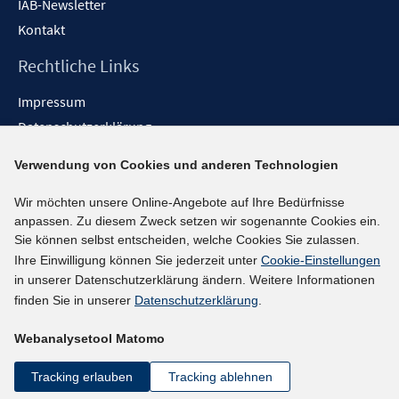
IAB-Newsletter
Kontakt
Rechtliche Links
Impressum
Datenschutzerklärung
Erklärung zur Barrierefreiheit
Verwendung von Cookies und anderen Technologien
Barrieren melden
Wir möchten unsere Online-Angebote auf Ihre Bedürfnisse
Social-Media-Kanäle
anpassen. Zu diesem Zweck setzen wir sogenannte Cookies ein.
Sie können selbst entscheiden, welche Cookies Sie zulassen.
BlueSky
Ihre Einwilligung können Sie jederzeit unter
Cookie-Einstellungen
YouTube
in unserer Datenschutzerklärung ändern. Weitere Informationen
LinkedIn
finden Sie in unserer
Datenschutzerklärung
.
XING
Webanalysetool Matomo
kununu
Netiquette
Tracking erlauben
Tracking ablehnen