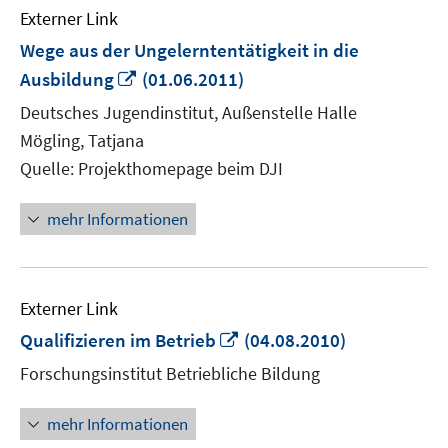
Externer Link
Wege aus der Ungelerntentätigkeit in die
In
Ausbildung
(01.06.2011)
neuem
Deutsches Jugendinstitut, Außenstelle Halle
Fenster
Mögling, Tatjana
öffnen
Quelle: Projekthomepage beim DJI
mehr Informationen
Externer Link
In
Qualifizieren im Betrieb
(04.08.2010)
neuem
Forschungsinstitut Betriebliche Bildung
Fenster
öffnen
mehr Informationen