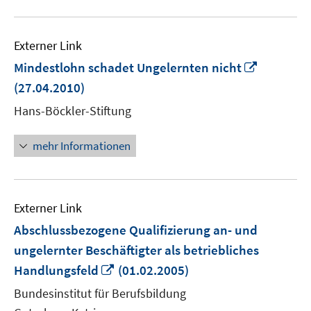
Externer Link
In
Mindestlohn schadet Ungelernten nicht
neuem
(27.04.2010)
Fenster
Hans-Böckler-Stiftung
öffnen
mehr Informationen
Externer Link
Abschlussbezogene Qualifizierung an- und
ungelernter Beschäftigter als betriebliches
In
Handlungsfeld
(01.02.2005)
neuem
Bundesinstitut für Berufsbildung
Fenster