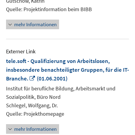
Gutschow, Katrin
öffnen
Quelle: Projektinformation beim BIBB
mehr Informationen
Externer Link
tele.soft - Qualifizierung von Arbeitslosen,
insbesondere benachteiligter Gruppen, für die IT-
In
Branche.
(01.06.2001)
neuem
Institut für berufliche Bildung, Arbeitsmarkt und
Fenster
Sozialpolitik, Büro Nord
öffnen
Schlegel, Wolfgang, Dr.
Quelle: Projekthomepage
mehr Informationen