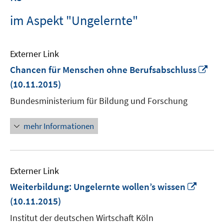
im Aspekt "Ungelernte"
Externer Link
In
Chancen für Menschen ohne Berufsabschluss
ne
(10.11.2015)
Fen
Bundesministerium für Bildung und Forschung
öff
mehr Informationen
Externer Link
In
Weiterbildung: Ungelernte wollen’s wissen
neue
(10.11.2015)
Fenste
Institut der deutschen Wirtschaft Köln
öffnen