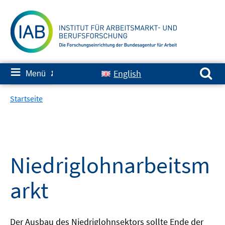
Springe
zum
Inhalt
Suchen nach:
≡
English
Menü
✘
Startseite
Niedriglohnarbeitsm
arkt
Der Ausbau des Niedriglohnsektors sollte Ende der