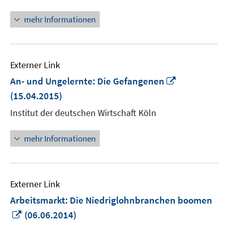
mehr Informationen
Externer Link
In
An- und Ungelernte: Die Gefangenen
neuem
(15.04.2015)
Fenster
Institut der deutschen Wirtschaft Köln
öffnen
mehr Informationen
Externer Link
Arbeitsmarkt: Die Niedriglohnbranchen boomen
In
(06.06.2014)
neuem