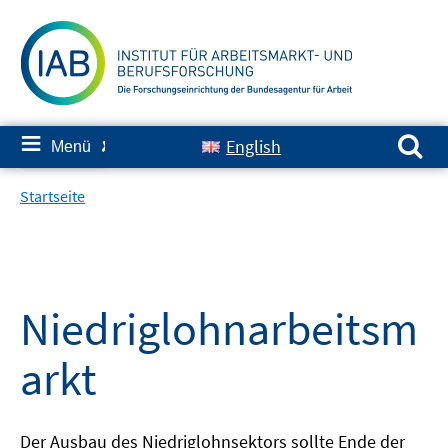
Springe
zum
Inhalt
Suchen nach:
≡
English
Menü
✘
Startseite
Niedriglohnarbeitsm
arkt
Der Ausbau des Niedriglohnsektors sollte Ende der