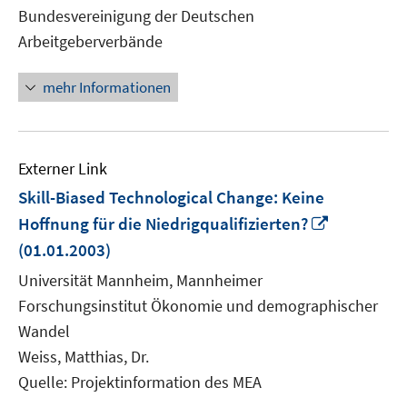
neuem
Bundesvereinigung der Deutschen
Fenster
Arbeitgeberverbände
öffnen
mehr Informationen
Externer Link
Skill-Biased Technological Change: Keine
In
Hoffnung für die Niedrigqualifizierten?
neuem
(01.01.2003)
Fenster
Universität Mannheim, Mannheimer
öffnen
Forschungsinstitut Ökonomie und demographischer
Wandel
Weiss, Matthias, Dr.
Quelle: Projektinformation des MEA