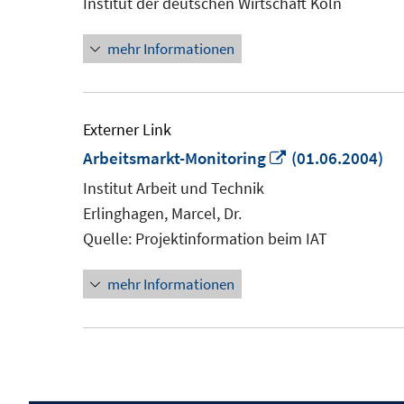
Institut der deutschen Wirtschaft Köln
mehr Informationen
Externer Link
In
Arbeitsmarkt-Monitoring
(01.06.2004)
neuem
Institut Arbeit und Technik
Fenster
Erlinghagen, Marcel, Dr.
öffnen
Quelle: Projektinformation beim IAT
mehr Informationen