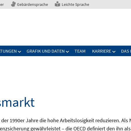
ter
Gebärdensprache
Leichte Sprache
LTUNGEN
GRAFIK UND DATEN
TEAM
KARRIERE
DAS 
smarkt
er 1990er Jahre die hohe Arbeitslosigkeit reduzieren. Als Ni
nzsicherung gewährleistet – die OECD definiert den ihn als