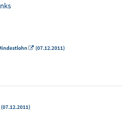
inks
In
 Mindestlohn
(07.12.2011)
neuem
Fenster
öffnen
In
(07.12.2011)
neuem
Fenster