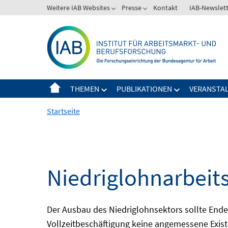
Springe
Weitere IAB Websites
Presse
Kontakt
IAB-Newslet
zum
Inhalt
THEMEN
PUBLIKATIONEN
VERANSTA
Startseite
Niedriglohnarbeit
Der Ausbau des Niedriglohnsektors sollte Ende d
Vollzeitbeschäftigung keine angemessene Existe