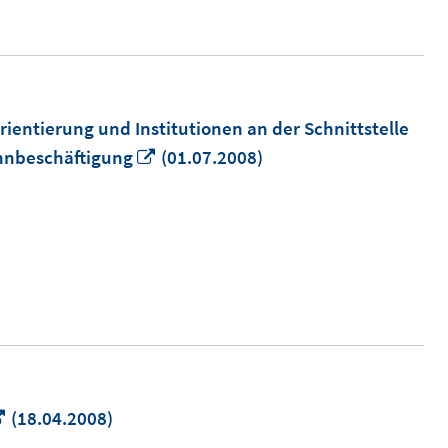
öffnen
ientierung und Institutionen an der Schnittstelle
In
ohnbeschäftigung
(01.07.2008)
neuem
Fenster
öffnen
In
(18.04.2008)
neuem