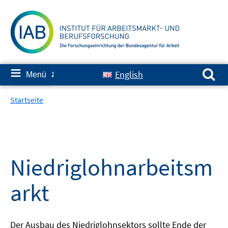
Springe
zum
Inhalt
Suchen nach:
≡
English
Menü
✘
Startseite
Niedriglohnarbeitsm
arkt
Der Ausbau des Niedriglohnsektors sollte Ende der