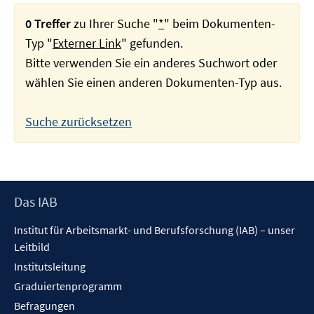
0 Treffer
zu Ihrer Suche "
*
" beim Dokumenten-
Typ "
Externer Link
" gefunden.
Bitte verwenden Sie ein anderes Suchwort oder
wählen Sie einen anderen Dokumenten-Typ aus.
Suche zurücksetzen
Footer
Das IAB
Inhalt
Institut für Arbeitsmarkt- und Berufsforschung (IAB) – unser
Leitbild
Institutsleitung
Graduiertenprogramm
Befragungen