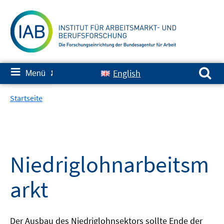
Springe
zum
Inhalt
Suchen nach:
≡
English
Menü
✘
Startseite
Niedriglohnarbeitsm
arkt
Der Ausbau des Niedriglohnsektors sollte Ende der