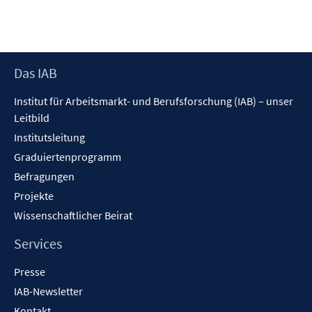
Footer
Das IAB
Inhalt
Institut für Arbeitsmarkt- und Berufsforschung (IAB) – unser
Leitbild
Institutsleitung
Graduiertenprogramm
Befragungen
Projekte
Wissenschaftlicher Beirat
Services
Presse
IAB-Newsletter
Kontakt