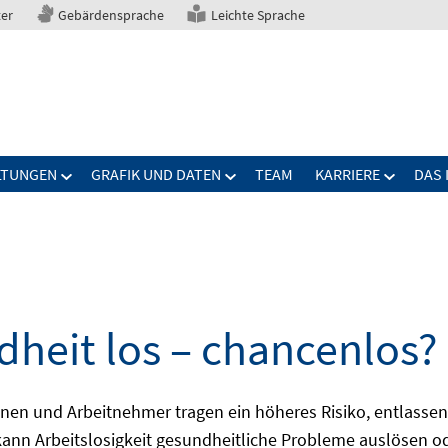
ter
Gebärdensprache
Leichte Sprache
LTUNGEN
GRAFIK UND DATEN
TEAM
KARRIERE
DAS 
dheit los – chancenlos?
en und Arbeitnehmer tragen ein höheres Risiko, entlassen
 kann Arbeitslosigkeit gesundheitliche Probleme auslösen