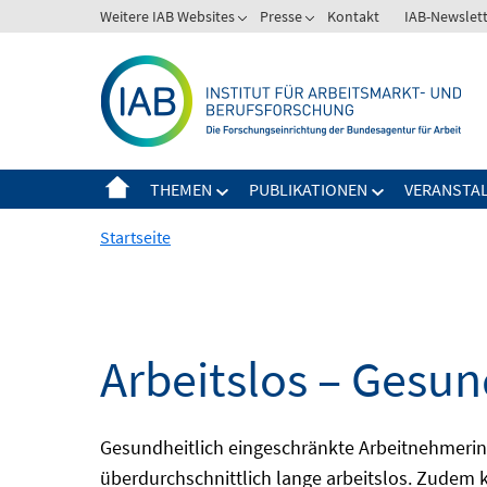
Springe
Weitere IAB Websites
Presse
Kontakt
IAB-Newslet
zum
Inhalt
THEMEN
PUBLIKATIONEN
VERANSTA
Startseite
Arbeitslos – Gesun
Gesundheitlich eingeschränkte Arbeitnehmerinn
überdurchschnittlich lange arbeitslos. Zudem