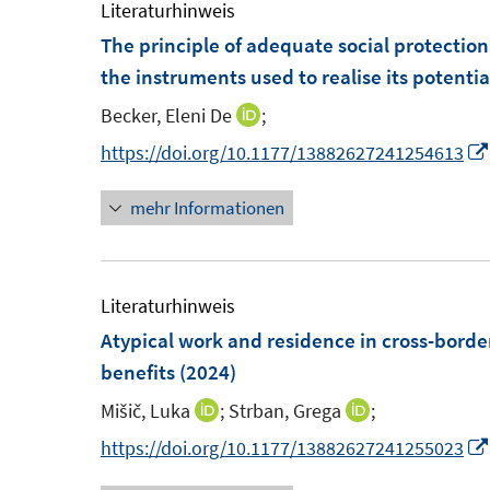
m
m
Literaturhinweis
F
F
The principle of adequate social protection 
e
e
the instruments used to realise its potentia
n
n
Becker, Eleni De
;
I
s
s
n
https://doi.org/10.1177/13882627241254613
t
t
n
e
e
mehr Informationen
e
r
r
u
ö
ö
e
f
f
m
Literaturhinweis
f
f
F
Atypical work and residence in cross-bord
n
n
e
benefits
(2024)
e
e
n
n
n
Mišič, Luka
;
Strban, Grega
;
I
I
s
n
n
https://doi.org/10.1177/13882627241255023
t
n
n
e