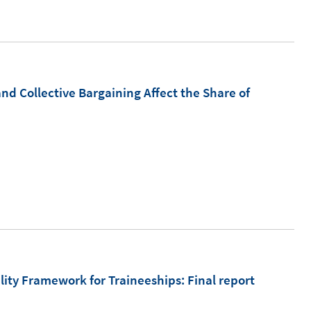
n
e
e
r
u
ö
e
f
m
d Collective Bargaining Affect the Share of
f
F
n
e
e
n
n
s
t
e
r
ö
f
lity Framework for Traineeships
:
Final report
f
n