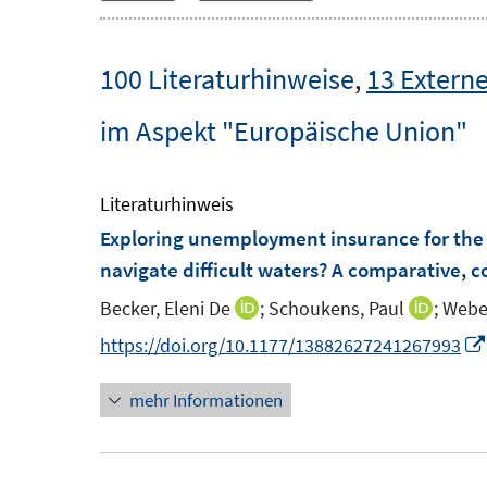
100 Literaturhinweise
,
13 Externe
im Aspekt "Europäische Union"
Literaturhinweis
Exploring unemployment insurance for the
navigate difficult waters? A comparative,
Becker, Eleni De
;
Schoukens, Paul
;
Webe
I
I
n
n
https://doi.org/10.1177/13882627241267993
n
n
mehr Informationen
e
e
u
u
e
e