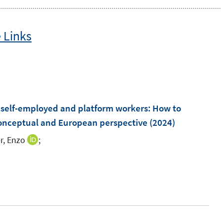
 Links
 self-employed and platform workers: How to
 conceptual and European perspective
(2024)
r, Enzo
;
I
n
I
n
n
e
n
u
e
e
u