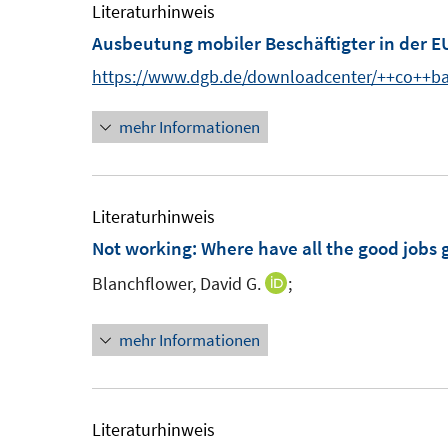
e
Literaturhinweis
f
f
ö
m
Ausbeutung mobiler Beschäftigter in der E
f
f
f
F
n
n
https://www.dgb.de/downloadcenter/++co++b
f
e
e
e
n
n
mehr Informationen
n
n
e
s
n
t
e
Literaturhinweis
r
Not working: Where have all the good jobs 
ö
Blanchflower, David G.
;
I
f
n
f
mehr Informationen
n
n
e
e
u
n
e
Literaturhinweis