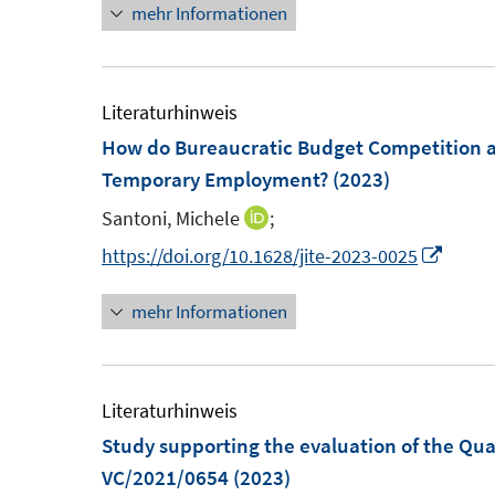
mehr Informationen
e
e
r
u
u
ö
e
e
f
m
m
Literaturhinweis
f
F
F
How do Bureaucratic Budget Competition an
n
e
e
Temporary Employment?
(2023)
e
n
n
n
Santoni, Michele
;
I
s
s
n
I
https://doi.org/10.1628/jite-2023-0025
t
t
n
n
e
e
mehr Informationen
e
n
r
r
u
e
ö
ö
e
u
f
f
m
e
Literaturhinweis
f
f
F
m
Study supporting the evaluation of the Qua
n
n
e
F
VC/2021/0654
(2023)
e
e