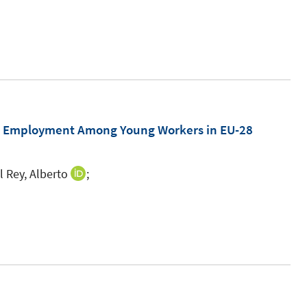
e
n
us Employment Among Young Workers in EU-28
l Rey, Alberto
;
I
n
I
n
n
e
n
u
e
e
u
m
e