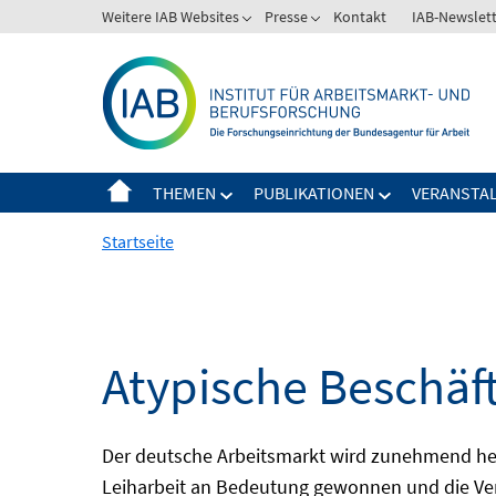
Springe
Weitere IAB Websites
Presse
Kontakt
IAB-Newslet
zum
Inhalt
THEMEN
PUBLIKATIONEN
VERANSTA
Startseite
Atypische Beschäf
Der deutsche Arbeitsmarkt wird zunehmend het
Leiharbeit an Bedeutung gewonnen und die Ver