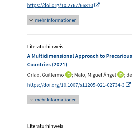
n
e
n
n
I
https://doi.org/10.2767/66810
s
n
n
t
s
mehr Informationen
n
e
t
e
r
e
u
ö
r
e
Literaturhinweis
f
ö
m
A Multidimensional Approach to Precario
f
f
F
Countries
(2021)
n
f
e
Orfao, Guillermo
;
Malo, Miguel Ángel
;
de
e
I
I
n
n
n
n
n
e
https://doi.org/10.1007/s11205-021-02734-3
s
n
n
n
t
mehr Informationen
e
e
e
u
u
r
e
e
ö
m
m
Literaturhinweis
f