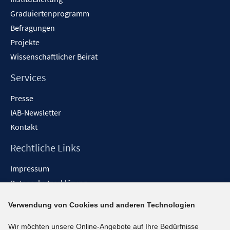
r
f
Graduiertenprogramm
ö
f
f
Befragungen
n
f
Projekte
e
n
Wissenschaftlicher Beirat
n
e
n
Services
Presse
IAB-Newsletter
Kontakt
Rechtliche Links
Impressum
Datenschutzerklärung
Erklärung zur Barrierefreiheit
Verwendung von Cookies und anderen Technologien
Barrieren melden
Wir möchten unsere Online-Angebote auf Ihre Bedürfnisse