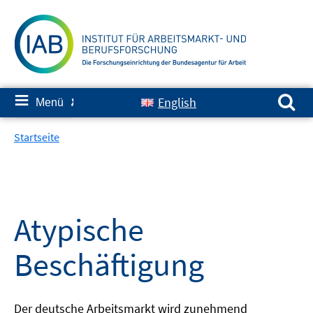
Springe
zum
Inhalt
Suchen nach:
≡
English
Menü
✘
Startseite
Atypische
Beschäftigung
Der deutsche Arbeitsmarkt wird zunehmend