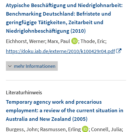
e
e
F
Atypische Beschäftigung und Niedriglohnarbeit
:
n
n
e
Benchmarking Deutschland: Befristete und
s
n
geringfügige Tätigkeiten, Zeitarbeit und
t
s
e
Niedriglohnbeschäftigung
(2010)
t
r
e
I
Eichhorst, Werner;
Marx, Paul
;
Thode, Eric;
ö
r
n
f
I
https://doku.iab.de/externe/2010/k100429r04.pdf
ö
n
f
n
f
e
n
n
mehr Informationen
f
u
e
e
n
e
n
u
e
m
e
n
F
Literaturhinweis
m
e
F
Temporary agency work and precarious
n
e
employment
:
a review of the current situation in
s
n
Australia and New Zealand
(2005)
t
s
e
t
I
Burgess, John;
Rasmussen, Erling
;
Connell, Julia;