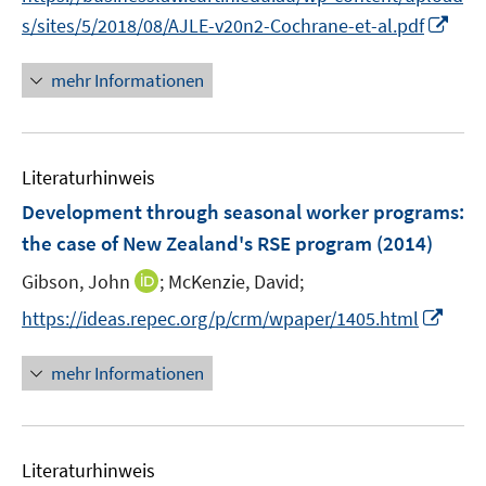
n
n
I
s/sites/5/2018/08/AJLE-v20n2-Cochrane-et-al.pdf
e
e
n
u
u
n
mehr Informationen
e
e
e
m
m
u
F
F
e
e
e
Literaturhinweis
m
n
n
F
Development through seasonal worker programs
:
s
s
e
the case of New Zealand's RSE program
(2014)
t
t
n
e
e
I
Gibson, John
;
McKenzie, David;
s
r
r
n
t
I
https://ideas.repec.org/p/crm/wpaper/1405.html
ö
ö
n
e
n
f
f
e
r
n
mehr Informationen
f
f
u
ö
e
n
n
e
f
u
e
e
m
f
e
n
n
F
n
Literaturhinweis
m