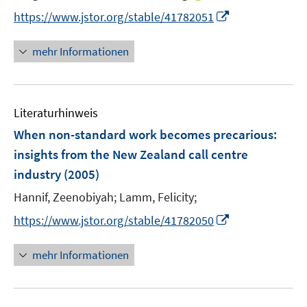
r
e
n
I
https://www.jstor.org/stable/41782051
ö
r
n
n
f
ö
e
n
f
mehr Informationen
f
u
e
n
f
e
u
e
n
m
e
n
e
F
Literaturhinweis
m
n
e
F
When non-standard work becomes precarious
:
n
e
insights from the New Zealand call centre
s
n
industry
(2005)
t
s
e
t
Hannif, Zeenobiyah;
Lamm, Felicity;
r
e
I
https://www.jstor.org/stable/41782050
ö
r
n
f
ö
n
mehr Informationen
f
f
e
n
f
u
e
n
e
n