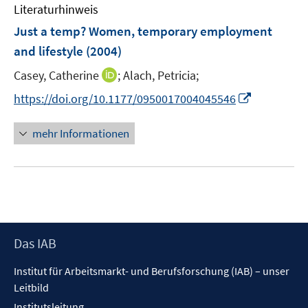
e
Literaturhinweis
m
n
F
Just a temp? Women, temporary employment
e
and lifestyle
(2004)
n
I
Casey, Catherine
;
Alach, Petricia;
s
n
t
I
https://doi.org/10.1177/0950017004045546
n
e
n
e
r
n
mehr Informationen
u
ö
e
e
f
u
m
f
e
F
n
m
e
e
F
n
n
e
s
Footer
Das IAB
n
t
Inhalt
s
Institut für Arbeitsmarkt- und Berufsforschung (IAB) – unser
e
t
Leitbild
r
e
ö
Institutsleitung