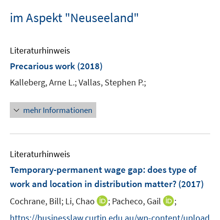
im Aspekt "Neuseeland"
Literaturhinweis
Precarious work
(2018)
Kalleberg, Arne L.;
Vallas, Stephen P.;
mehr Informationen
Literaturhinweis
Temporary-permanent wage gap
:
does type of
work and location in distribution matter?
(2017)
I
I
Cochrane, Bill;
Li, Chao
;
Pacheco, Gail
;
n
n
https://businesslaw.curtin.edu.au/wp-content/upload