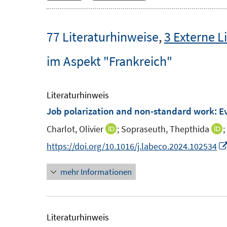
77 Literaturhinweise
,
3 Externe L
im Aspekt "Frankreich"
Literaturhinweis
Job polarization and non-standard work: E
Charlot, Olivier
;
Sopraseuth, Thepthida
;
I
I
n
https://doi.org/10.1016/j.labeco.2024.102534
n
mehr Informationen
e
e
u
e
e
m
Literaturhinweis