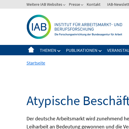
Springe
Weitere IAB Websites
Presse
Kontakt
IAB-Newslet
zum
Inhalt
THEMEN
PUBLIKATIONEN
VERANSTA
Startseite
Atypische Beschäf
Der deutsche Arbeitsmarkt wird zunehmend het
Leiharbeit an Bedeutung gewonnen und die Ver