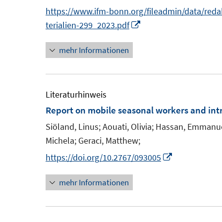
n
https://www.ifm-bonn.org/fileadmin/data/red
t
n
I
terialien-299_2023.pdf
e
e
n
r
mehr Informationen
u
n
ö
e
e
f
m
u
f
F
e
Literaturhinweis
n
e
m
Report on mobile seasonal workers and intr
e
n
F
n
Siöland, Linus;
Aouati, Olivia;
Hassan, Emmanue
s
e
Michela;
Geraci, Matthew;
t
n
I
https://doi.org/10.2767/093005
e
s
n
r
t
mehr Informationen
n
ö
e
e
f
r
u
f
ö