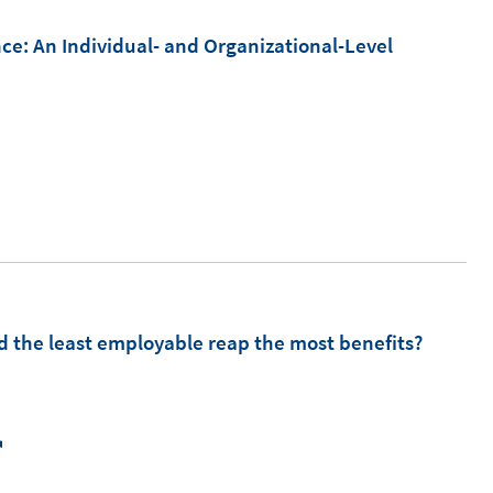
nce: An Individual- and Organizational-Level
m
ld the least employable reap the most benefits?
I
n