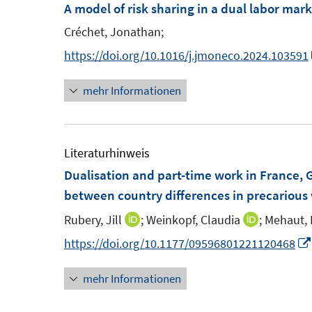
F
F
A model of risk sharing in a dual labor mar
e
e
Créchet, Jonathan;
n
https://doi.org/10.1016/j.jmoneco.2024.103591
s
s
t
t
mehr Informationen
e
e
r
r
ö
Literaturhinweis
f
f
Dualisation and part-time work in France,
f
f
between country differences in precarious
n
e
e
Rubery, Jill
;
Weinkopf, Claudia
;
Mehaut, 
I
I
n
n
n
https://doi.org/10.1177/09596801221120468
n
n
mehr Informationen
e
e
u
u