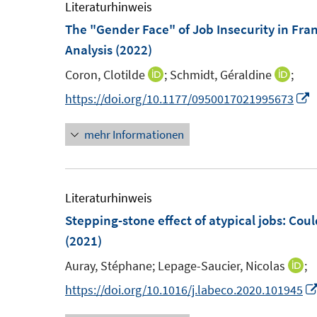
e
Literaturhinweis
n
f
m
The "Gender Face" of Job Insecurity in Fra
e
f
F
Analysis
(2022)
n
n
e
Coron, Clotilde
;
Schmidt, Géraldine
e
;
I
I
n
n
n
n
I
https://doi.org/10.1177/0950017021995673
s
n
n
n
t
mehr Informationen
e
e
n
e
u
u
e
r
e
e
u
ö
m
m
e
Literaturhinweis
f
F
F
Stepping-stone effect of atypical jobs: Cou
f
e
e
F
(2021)
n
n
n
e
e
Auray, Stéphane;
Lepage-Saucier, Nicolas
;
I
s
s
n
n
n
https://doi.org/10.1016/j.labeco.2020.101945
t
t
s
n
e
e
t