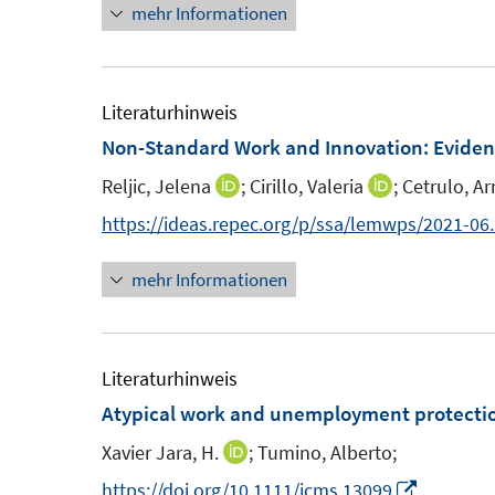
mehr Informationen
e
r
r
e
u
ö
ö
r
e
f
f
ö
m
Literaturhinweis
f
f
f
F
Non-Standard Work and Innovation: Eviden
n
n
f
e
e
e
n
Reljic, Jelena
;
Cirillo, Valeria
;
Cetrulo, A
I
I
n
n
n
e
n
n
https://ideas.repec.org/p/ssa/lemwps/2021-06
s
n
n
n
t
mehr Informationen
e
e
e
u
u
r
e
e
ö
m
m
Literaturhinweis
f
F
F
Atypical work and unemployment protectio
f
e
e
n
Xavier Jara, H.
;
Tumino, Alberto;
I
n
n
e
n
I
https://doi.org/10.1111/jcms.13099