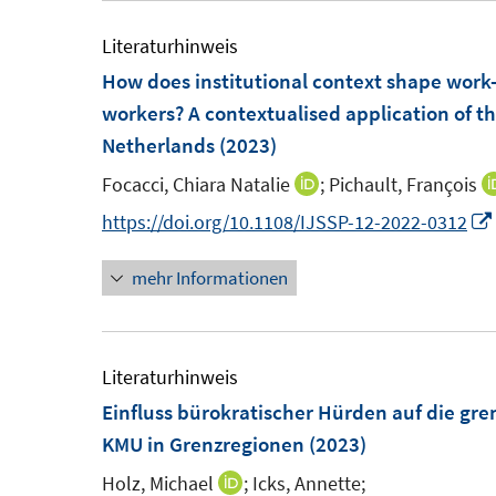
e
e
m
m
Literaturhinweis
F
F
How does institutional context shape work-
e
e
workers? A contextualised application of t
n
n
Netherlands
(2023)
s
s
Focacci, Chiara Natalie
;
Pichault, François
I
t
t
n
https://doi.org/10.1108/IJSSP-12-2022-0312
e
e
n
r
r
mehr Informationen
e
ö
ö
u
f
f
e
f
f
m
Literaturhinweis
n
n
F
Einfluss bürokratischer Hürden auf die g
e
e
e
KMU in Grenzregionen
n
(2023)
n
n
Holz, Michael
;
Icks, Annette;
I
s