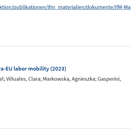
n
aktion/publikationen/ifm_materialien/dokumente/IfM-Ma
t
s
e
t
r
e
ö
r
f
ö
f
f
n
f
a-EU labor mobility
(2023)
e
n
n
l;
e
Viñuales, Clara;
Markowska, Agnieszka;
Gasperini,
n