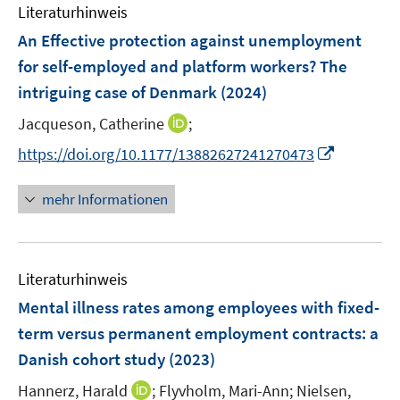
e
e
F
F
Literaturhinweis
m
s
s
n
n
e
e
F
t
t
An Effective protection against unemployment
s
s
n
n
e
e
e
t
t
for self-employed and platform workers? The
s
s
n
r
r
e
e
intriguing case of Denmark
t
t
(2024)
s
ö
ö
r
r
e
e
t
I
Jacqueson, Catherine
f
;
f
ö
ö
r
r
e
n
f
f
f
f
I
https://doi.org/10.1177/13882627241270473
ö
ö
r
n
n
n
f
f
n
f
f
ö
e
e
e
n
n
n
f
f
mehr Informationen
f
u
n
n
e
e
e
n
n
f
e
n
n
u
e
e
n
m
e
n
n
e
F
Literaturhinweis
m
n
e
F
Mental illness rates among employees with fixed-
n
e
term versus permanent employment contracts: a
s
n
Danish cohort study
(2023)
t
s
e
t
I
Hannerz, Harald
;
Flyvholm, Mari-Ann;
Nielsen,