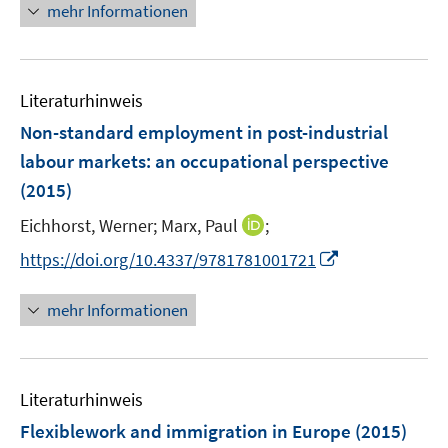
n
n
mehr Informationen
f
e
e
n
u
n
e
e
n
Literaturhinweis
m
F
Non-standard employment in post-industrial
e
labour markets
:
an occupational perspective
n
(2015)
s
t
I
Eichhorst, Werner;
Marx, Paul
;
e
n
I
https://doi.org/10.4337/9781781001721
r
n
n
ö
e
n
mehr Informationen
f
u
e
f
e
u
n
m
e
e
F
Literaturhinweis
m
n
e
F
Flexiblework and immigration in Europe
(2015)
n