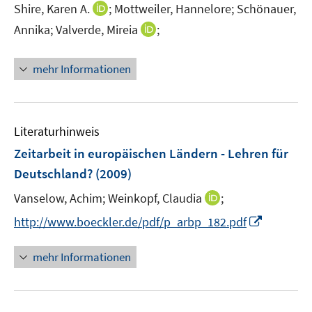
e
t
I
Shire, Karen A.
;
Mottweiler, Hannelore;
Schönauer,
r
e
n
I
Annika;
Valverde, Mireia
;
ö
r
n
n
f
ö
e
n
f
mehr Informationen
f
u
e
n
f
e
u
e
n
m
e
n
e
F
m
Literaturhinweis
n
e
F
Zeitarbeit in europäischen Ländern - Lehren für
n
e
Deutschland?
(2009)
s
n
t
s
I
Vanselow, Achim;
Weinkopf, Claudia
;
e
t
n
I
http://www.boeckler.de/pdf/p_arbp_182.pdf
r
e
n
n
ö
r
e
n
mehr Informationen
f
ö
u
e
f
f
e
u
n
f
m
e
e