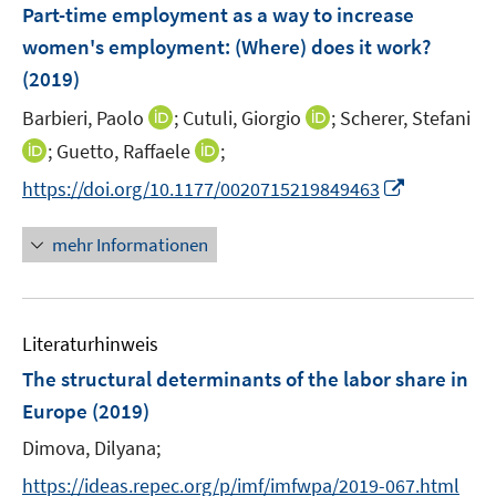
F
Part-time employment as a way to increase
e
women's employment: (Where) does it work?
n
(2019)
s
t
I
I
Barbieri, Paolo
;
Cutuli, Giorgio
;
Scherer, Stefani
e
n
n
I
I
;
Guetto, Raffaele
;
r
n
n
n
n
I
https://doi.org/10.1177/0020715219849463
ö
e
e
n
n
n
f
u
u
e
e
n
mehr Informationen
f
e
e
u
u
e
n
m
m
e
e
u
e
F
F
m
m
e
n
e
e
F
F
Literaturhinweis
m
n
n
e
e
F
The structural determinants of the labor share in
s
s
n
n
e
t
t
Europe
(2019)
s
s
n
e
e
t
t
Dimova, Dilyana;
s
r
r
e
e
t
https://ideas.repec.org/p/imf/imfwpa/2019-067.html
ö
ö
r
r