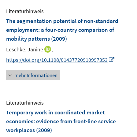
F
F
e
n
n
n
e
e
Literaturhinweis
m
s
s
n
n
F
The segmentation potential of non-standard
t
t
s
s
e
e
e
employment
:
a four-country comparison of
t
t
n
r
r
e
e
mobility patterns
(2009)
s
ö
ö
r
r
t
I
Leschke, Janine
;
f
f
ö
ö
e
n
f
f
I
f
f
https://doi.org/10.1108/01437720910997353
r
n
n
n
n
f
f
ö
e
e
e
n
n
n
mehr Informationen
f
u
n
n
e
e
e
f
e
u
n
n
n
m
e
e
F
Literaturhinweis
m
n
e
F
Temporary work in coordinated market
n
e
economies
:
evidence from front-line service
s
n
workplaces
(2009)
t
s