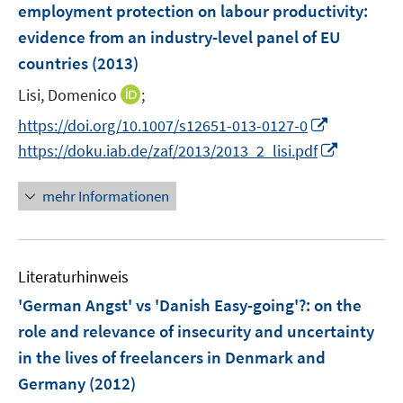
e
employment protection on labour productivity
:
s
s
n
evidence from an industry-level panel of EU
t
t
s
e
e
countries
(2013)
t
r
r
e
I
Lisi, Domenico
;
ö
ö
r
n
f
f
I
https://doi.org/10.1007/s12651-013-0127-0
ö
n
f
f
n
I
https://doku.iab.de/zaf/2013/2013_2_lisi.pdf
f
e
n
n
n
n
f
u
e
e
e
n
n
mehr Informationen
e
n
n
u
e
e
m
e
u
n
F
m
e
e
F
Literaturhinweis
m
n
e
F
'German Angst' vs 'Danish Easy-going'?
:
on the
s
n
e
role and relevance of insecurity and uncertainty
t
s
n
e
in the lives of freelancers in Denmark and
t
s
r
e
Germany
(2012)
t
ö