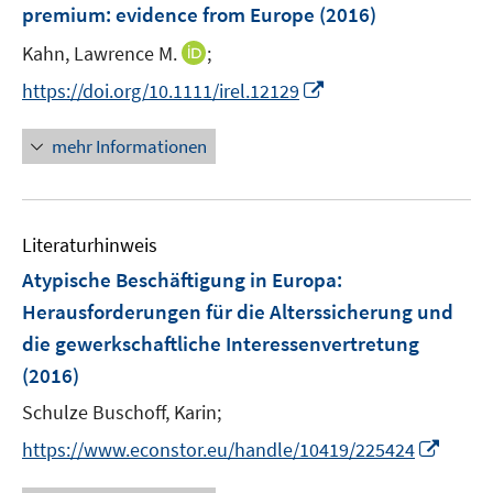
e
e
e
premium
:
evidence from Europe
(2016)
s
n
r
r
t
I
Kahn, Lawrence M.
;
s
ö
ö
e
n
t
I
f
f
https://doi.org/10.1111/irel.12129
r
n
e
n
f
f
ö
e
r
n
n
n
mehr Informationen
f
u
ö
e
e
e
f
e
f
u
n
n
n
m
f
e
e
F
n
Literaturhinweis
m
n
e
e
F
Atypische Beschäftigung in Europa
:
n
n
e
Herausforderungen für die Alterssicherung und
s
n
die gewerkschaftliche Interessenvertretung
t
s
e
(2016)
t
r
e
Schulze Buschoff, Karin;
ö
r
I
f
https://www.econstor.eu/handle/10419/225424
ö
n
f
f