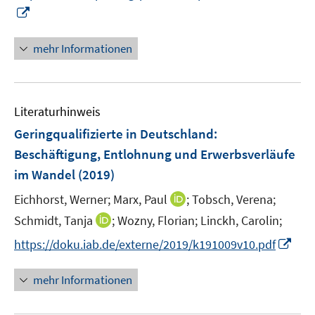
e
I
f
f
ö
ö
r
n
f
f
f
f
ö
n
n
n
mehr Informationen
f
f
f
e
e
e
n
n
f
u
n
n
e
e
n
e
n
n
e
Literaturhinweis
m
n
F
Geringqualifizierte in Deutschland
:
e
Beschäftigung, Entlohnung und Erwerbsverläufe
n
im Wandel
(2019)
s
t
I
Eichhorst, Werner;
Marx, Paul
;
Tobsch, Verena;
e
n
I
Schmidt, Tanja
;
Wozny, Florian;
Linckh, Carolin;
r
n
n
I
https://doku.iab.de/externe/2019/k191009v10.pdf
ö
e
n
n
f
u
e
n
mehr Informationen
f
e
u
e
n
m
e
u
e