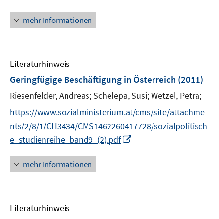
r
n
n
n
f
ö
e
e
n
f
mehr Informationen
f
u
u
e
n
f
e
e
u
e
n
m
m
e
n
e
F
F
Literaturhinweis
m
n
e
e
F
Geringfügige Beschäftigung in Österreich
(2011)
n
n
e
Riesenfelder, Andreas;
s
Schelepa, Susi;
Wetzel, Petra;
s
n
t
t
s
https://www.sozialministerium.at/cms/site/attachme
e
e
t
nts/2/8/1/CH3434/CMS1462260417728/sozialpolitisch
r
r
e
I
e_studienreihe_band9_(2).pdf
ö
ö
r
n
f
f
ö
n
mehr Informationen
f
f
f
e
n
n
f
u
e
e
n
e
n
n
e
Literaturhinweis
m
n