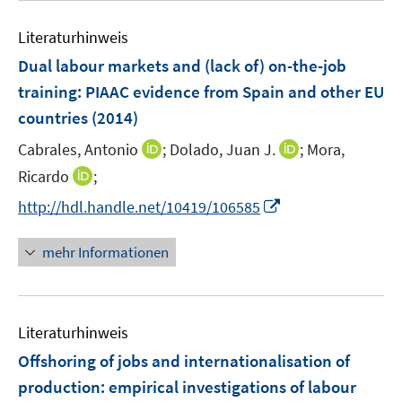
e
e
n
e
n
n
e
Literaturhinweis
m
n
F
Dual labour markets and (lack of) on-the-job
e
training
:
PIAAC evidence from Spain and other EU
n
countries
(2014)
s
t
I
I
Cabrales, Antonio
;
Dolado, Juan J.
;
Mora,
e
n
n
I
Ricardo
;
r
n
n
n
I
http://hdl.handle.net/10419/106585
ö
e
e
n
n
f
u
u
e
n
mehr Informationen
f
e
e
u
e
n
m
m
e
u
e
F
F
m
e
n
e
e
F
Literaturhinweis
m
n
n
e
F
Offshoring of jobs and internationalisation of
s
s
n
e
t
t
production
:
empirical investigations of labour
s
n