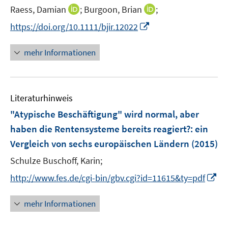
e
s
I
I
Raess, Damian
;
Burgoon, Brian
;
n
t
n
n
s
I
https://doi.org/10.1111/bjir.12022
e
n
n
t
n
r
e
e
e
n
mehr Informationen
ö
u
u
r
e
f
e
e
ö
u
f
m
m
f
e
n
F
F
Literaturhinweis
f
m
e
e
e
n
F
"Atypische Beschäftigung" wird normal, aber
n
n
n
e
e
haben die Rentensysteme bereits reagiert?
:
ein
s
s
n
n
Vergleich von sechs europäischen Ländern
t
t
(2015)
s
e
e
t
Schulze Buschoff, Karin;
r
r
e
I
http://www.fes.de/cgi-bin/gbv.cgi?id=11615&ty=pdf
ö
ö
r
n
f
f
ö
n
mehr Informationen
f
f
f
e
n
n
f
u