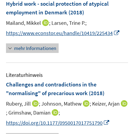
n
Hybrid work - social protection of atypical
n
e
employment in Denmark
(2018)
n
I
Mailand, Mikkel
;
Larsen, Trine P.;
n
I
https://www.econstor.eu/handle/10419/225434
n
n
e
n
mehr Informationen
u
e
e
u
m
e
F
Literaturhinweis
m
e
F
Challenges and contradictions in the
n
e
"normalising" of precarious work
(2018)
s
n
t
I
I
Rubery, Jill
;
Johnson, Mathew
;
Keizer, Arjan
s
e
n
n
t
I
I
;
Grimshaw, Damian
;
r
n
n
e
n
n
I
https://doi.org/10.1177/0950017017751790
ö
e
e
r
n
n
n
f
u
u
ö
e
e