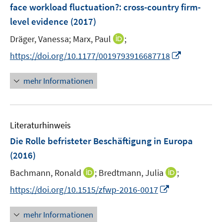
e
face workload fluctuation?
:
cross-country firm-
s
n
level evidence
(2017)
t
s
e
t
I
Dräger, Vanessa;
Marx, Paul
;
r
e
n
I
https://doi.org/10.1177/0019793916687718
ö
r
n
n
f
ö
e
n
f
mehr Informationen
f
u
e
n
f
e
u
e
n
m
e
n
e
F
Literaturhinweis
m
n
e
F
Die Rolle befristeter Beschäftigung in Europa
n
e
(2016)
s
n
t
I
I
Bachmann, Ronald
;
Bredtmann, Julia
;
s
e
n
n
t
I
https://doi.org/10.1515/zfwp-2016-0017
r
n
n
e
n
ö
e
e
r
n
mehr Informationen
f
u
u
ö