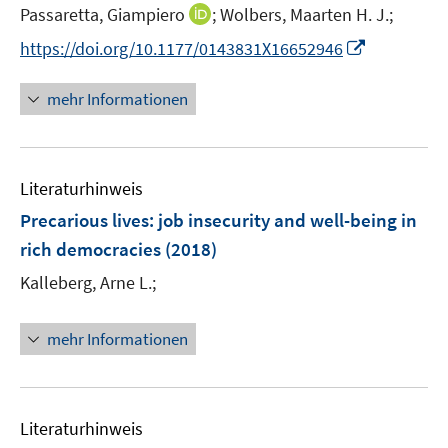
t
I
Passaretta, Giampiero
;
Wolbers, Maarten H. J.;
ö
ö
e
n
I
f
f
https://doi.org/10.1177/0143831X16652946
r
n
n
f
f
ö
e
n
n
n
mehr Informationen
f
u
e
e
e
f
e
u
n
n
n
m
e
e
F
Literaturhinweis
m
n
e
F
Precarious lives
:
job insecurity and well-being in
n
e
rich democracies
(2018)
s
n
t
Kalleberg, Arne L.;
s
e
t
r
e
mehr Informationen
ö
r
f
ö
f
f
n
Literaturhinweis
f
e