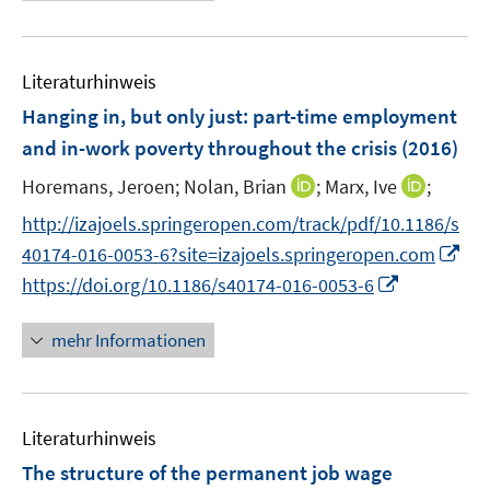
e
f
e
e
f
u
n
m
m
f
e
e
F
F
n
Literaturhinweis
m
n
e
e
e
F
Hanging in, but only just
:
part-time employment
n
n
n
e
and in-work poverty throughout the crisis
(2016)
s
s
n
t
t
I
I
Horemans, Jeroen;
Nolan, Brian
;
Marx, Ive
;
s
e
e
n
n
t
http://izajoels.springeropen.com/track/pdf/10.1186/s
r
r
n
n
e
I
40174-016-0053-6?site=izajoels.springeropen.com
ö
ö
e
e
r
n
I
f
f
https://doi.org/10.1186/s40174-016-0053-6
u
u
ö
n
n
f
f
e
e
f
e
n
n
n
mehr Informationen
m
m
f
u
e
e
e
F
F
n
e
u
n
n
e
e
e
m
e
n
n
n
F
Literaturhinweis
m
s
s
e
F
The structure of the permanent job wage
t
t
n