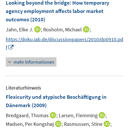
F
Looking beyond the bridge: How temporary
e
agency employment affects labor market
n
outcomes
(2010)
s
t
I
I
Jahn, Elke J.
;
Rosholm, Michael
;
e
n
n
https://doku.iab.de/discussionpapers/2010/dp0910.pd
r
n
n
I
f
ö
e
e
n
f
u
u
n
mehr Informationen
f
e
e
e
n
m
m
u
e
F
F
e
n
e
e
Literaturhinweis
m
n
n
F
Flexicurity und atypische Beschäftigung in
s
s
e
Dänemark
(2009)
t
t
n
e
e
I
I
Bredgaard, Thomas
;
Larsen, Flemming
;
s
r
r
n
n
t
I
I
Madsen, Per Kongshøj
;
Rasmussen, Stine
;
ö
ö
n
n