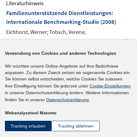
n
F
Literaturhinweis
m
n
e
e
F
Familienunterstützende Dienstleistungen
:
n
n
e
internationale Benchmarking-Studie
(2008)
s
n
t
Eichhorst, Werner;
Tobsch, Verena;
s
e
t
I
https://doku.iab.de/externe/2008/k080226p08.pdf
r
e
n
ö
Verwendung von Cookies und anderen Technologien
r
n
mehr Informationen
f
ö
e
f
Wir möchten unsere Online-Angebote auf Ihre Bedürfnisse
f
u
anpassen. Zu diesem Zweck setzen wir sogenannte Cookies ein.
n
f
e
Sie können selbst entscheiden, welche Cookies Sie zulassen.
e
n
Literaturhinweis
m
Ihre Einwilligung können Sie jederzeit unter
Cookie-Einstellungen
n
e
F
in unserer Datenschutzerklärung ändern. Weitere Informationen
Bridge or trap? Temporary workers' transitions to
n
e
finden Sie in unserer
Datenschutzerklärung
.
unemployment and to the standard employment
n
contract
(2008)
Webanalysetool Matomo
s
t
I
Gash, Vanessa
;
Tracking erlauben
Tracking ablehnen
e
n
I
https://doi.org/10.1093/esr/jcn027
r