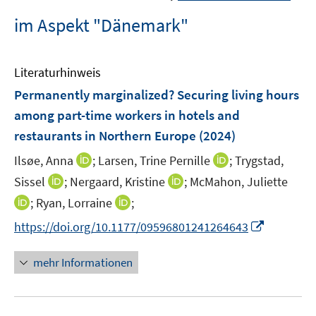
im Aspekt "Dänemark"
Literaturhinweis
Permanently marginalized? Securing living hours
among part-time workers in hotels and
restaurants in Northern Europe
(2024)
I
I
Ilsøe, Anna
;
Larsen, Trine Pernille
;
Trygstad,
n
n
I
I
Sissel
;
Nergaard, Kristine
;
McMahon, Juliette
n
n
n
n
I
I
;
Ryan, Lorraine
;
e
e
n
n
n
n
I
https://doi.org/10.1177/09596801241264643
u
u
e
e
n
n
n
e
e
u
u
e
e
n
m
m
mehr Informationen
e
e
u
u
e
F
F
m
m
e
e
u
e
e
F
F
m
m
e
n
n