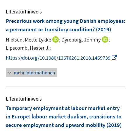
F
m
e
n
e
F
Literaturhinweis
m
n
e
F
Precarious work among young Danish employees
:
s
n
e
t
a permanent or transitory condition?
(2019)
s
n
e
t
I
I
Nielsen, Mette Lykke
;
Dyreborg, Johnny
;
s
r
e
n
n
t
Lipscomb, Hester J.;
ö
r
n
n
e
f
I
https://doi.org/10.1080/13676261.2018.1469739
ö
e
e
r
f
n
f
u
u
ö
n
n
mehr Informationen
f
e
e
f
e
e
n
m
m
f
n
u
e
F
F
n
e
n
e
e
e
Literaturhinweis
m
n
n
n
F
Temporary employment at labour market entry
s
s
e
in Europe
:
labour market dualism, transitions to
t
t
n
e
e
secure employment and upward mobility
(2019)
s
r
r