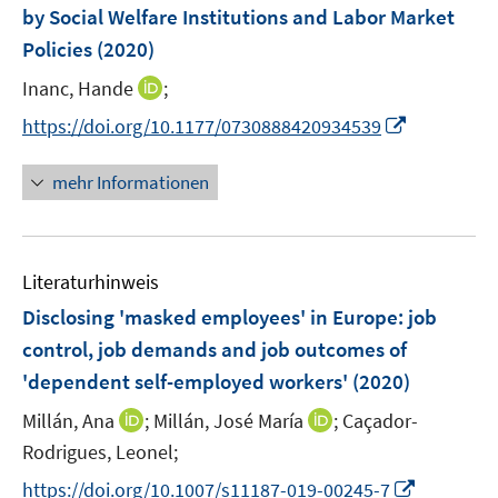
by Social Welfare Institutions and Labor Market
t
s
e
Policies
(2020)
t
r
e
I
Inanc, Hande
;
ö
r
n
f
I
https://doi.org/10.1177/0730888420934539
ö
n
f
n
f
e
n
n
mehr Informationen
f
u
e
e
n
e
n
u
e
m
e
n
F
Literaturhinweis
m
e
F
Disclosing 'masked employees' in Europe: job
n
e
control, job demands and job outcomes of
s
n
'dependent self-employed workers'
t
(2020)
s
e
t
I
I
Millán, Ana
;
Millán, José María
;
Caçador-
r
e
n
n
Rodrigues, Leonel;
ö
r
n
n
I
f
https://doi.org/10.1007/s11187-019-00245-7
ö