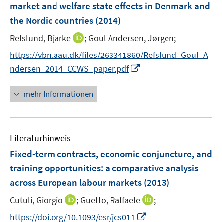
e
e
market and welfare state effects in Denmark and
t
s
r
r
e
the Nordic countries
(2014)
t
ö
ö
r
e
I
Refslund, Bjarke
;
Goul Andersen, Jørgen;
f
f
ö
r
n
f
f
f
https://vbn.aau.dk/files/263341860/Refslund_Goul_A
ö
n
n
n
f
I
ndersen_2014_CCWS_paper.pdf
f
e
e
e
n
n
f
u
n
n
e
n
n
mehr Informationen
e
n
e
e
m
u
n
F
e
e
Literaturhinweis
m
n
F
Fixed-term contracts, economic conjuncture, and
s
e
training opportunities
:
a comparative analysis
t
n
e
across European labour markets
(2013)
s
r
t
I
I
Cutuli, Giorgio
;
Guetto, Raffaele
;
ö
e
n
n
I
f
https://doi.org/10.1093/esr/jcs011
r