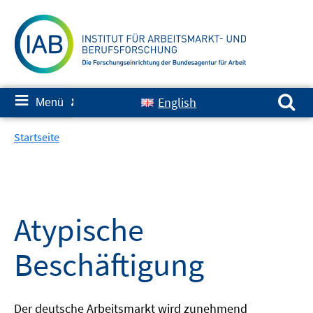
Springe
zum
Inhalt
Suchen nach:
≡
English
Menü
✘
Startseite
Atypische
Beschäftigung
Der deutsche Arbeitsmarkt wird zunehmend