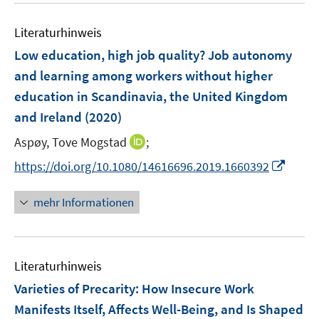
e
n
m
f
e
n
e
F
n
Literaturhinweis
m
n
e
e
F
Low education, high job quality? Job autonomy
n
n
e
and learning among workers without higher
s
n
education in Scandinavia, the United Kingdom
t
s
e
and Ireland
(2020)
t
r
e
I
Aspøy, Tove Mogstad
;
ö
r
n
f
I
https://doi.org/10.1080/14616696.2019.1660392
ö
n
f
n
f
e
n
n
mehr Informationen
f
u
e
e
n
e
n
u
e
m
e
n
F
Literaturhinweis
m
e
F
Varieties of Precarity: How Insecure Work
n
e
Manifests Itself, Affects Well-Being, and Is Shaped
s
n