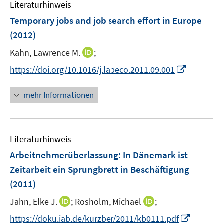
F
F
n
Literaturhinweis
m
n
e
e
e
F
Temporary jobs and job search effort in Europe
n
n
n
e
(2012)
s
s
n
t
t
I
Kahn, Lawrence M.
;
s
e
e
n
t
I
https://doi.org/10.1016/j.labeco.2011.09.001
r
r
n
e
n
ö
ö
e
r
n
mehr Informationen
f
f
u
ö
e
f
f
e
f
u
n
n
m
f
e
e
e
F
n
Literaturhinweis
m
n
n
e
e
F
Arbeitnehmerüberlassung: In Dänemark ist
n
n
e
Zeitarbeit ein Sprungbrett in Beschäftigung
s
n
(2011)
t
s
e
t
I
I
Jahn, Elke J.
;
Rosholm, Michael
;
r
e
n
n
I
https://doku.iab.de/kurzber/2011/kb0111.pdf
ö