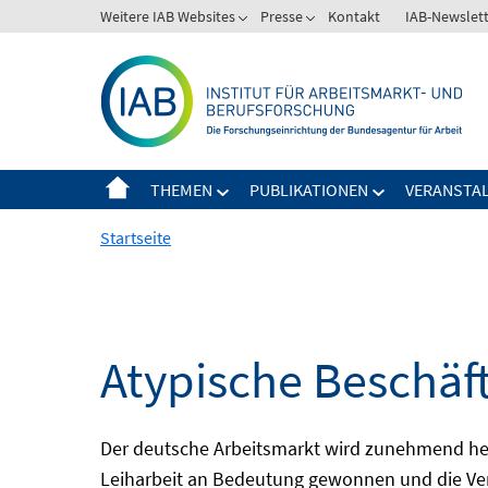
Springe
Weitere IAB Websites
Presse
Kontakt
IAB-Newslet
zum
Inhalt
THEMEN
PUBLIKATIONEN
VERANSTA
Startseite
Atypische Beschäf
Der deutsche Arbeitsmarkt wird zunehmend het
Leiharbeit an Bedeutung gewonnen und die Ver