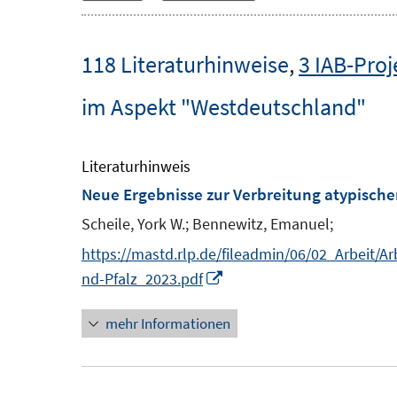
118 Literaturhinweise
,
3 IAB-Proj
im Aspekt "Westdeutschland"
Literaturhinweis
Neue Ergebnisse zur Verbreitung atypische
Scheile, York W.;
Bennewitz, Emanuel;
https://mastd.rlp.de/fileadmin/06/02_Arbeit/
I
nd-Pfalz_2023.pdf
n
mehr Informationen
n
e
u