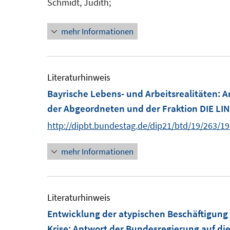
Schmidt, Judith;
n
s
mehr Informationen
t
e
r
Literaturhinweis
ö
Bayrische Lebens- und Arbeitsrealitäten
:
A
f
der Abgeordneten und der Fraktion DIE LI
f
n
http://dipbt.bundestag.de/dip21/btd/19/263/1
e
mehr Informationen
n
Literaturhinweis
Entwicklung der atypischen Beschäftigung
Krise
:
Antwort der Bundesregierung auf die