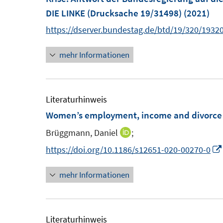
DIE LINKE (Drucksache 19/31498)
(2021)
https://dserver.bundestag.de/btd/19/320/1932
mehr Informationen
Literaturhinweis
Women’s employment, income and divorce 
Brüggmann, Daniel
;
I
n
https://doi.org/10.1186/s12651-020-00270-0
n
mehr Informationen
e
u
e
m
Literaturhinweis