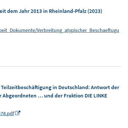
eit dem Jahr 2013 in Rheinland-Pfalz
(2023)
Arbeit_Dokumente/Verbreitung_atypischer_Beschaeftugu
 Teilzeitbeschäftigung in Deutschland
:
Antwort der
er Abgeordneten … und der Fraktion DIE LINKE
I
878.pdf
n