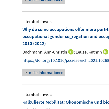
e
r
ö
Literaturhinweis
f
Why do some occupations offer more part-t
f
occupational gender segregation and occu
n
2010
(2022)
e
Bächmann, Ann-Christin
;
Leuze, Kathrin
I
n
n
https://doi.org/10.1016/j.ssresearch.2021.1026
n
mehr Informationen
e
u
e
m
Literaturhinweis
F
Kalkulierte Mobilität
:
Ökonomische und biog
e