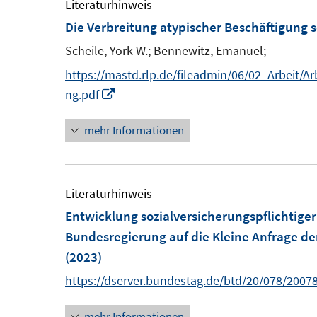
e
Literaturhinweis
m
Die Verbreitung atypischer Beschäftigung s
F
Scheile, York W.;
Bennewitz, Emanuel;
e
https://mastd.rlp.de/fileadmin/06/02_Arbeit/
n
I
ng.pdf
s
n
t
mehr Informationen
n
e
e
r
u
ö
e
Literaturhinweis
f
m
Entwicklung sozialversicherungspflichtiger
f
F
Bundesregierung auf die Kleine Anfrage d
n
e
(2023)
e
n
https://dserver.bundestag.de/btd/20/078/2007
n
s
t
mehr Informationen