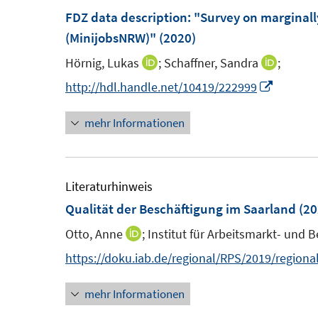
F
FDZ data description: "Survey on marginal
e
(MinijobsNRW)"
(2020)
n
Hörnig, Lukas
;
Schaffner, Sandra
;
I
I
s
n
n
I
http://hdl.handle.net/10419/222999
t
n
n
n
e
mehr Informationen
e
e
n
r
u
u
e
ö
e
e
u
f
m
m
e
Literaturhinweis
f
F
F
m
Qualität der Beschäftigung im Saarland
(20
n
e
e
F
e
Otto, Anne
;
Institut für Arbeitsmarkt- und 
I
n
n
e
n
n
https://doku.iab.de/regional/RPS/2019/regiona
s
s
n
n
t
t
s
mehr Informationen
e
e
e
t
u