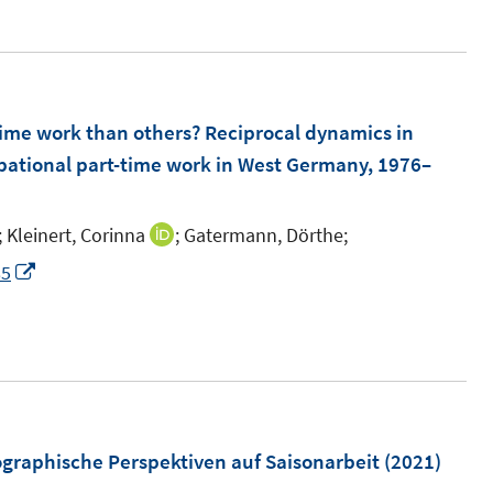
n
e
u
e
m
ime work than others? Reciprocal dynamics in
F
pational part-time work in West Germany, 1976–
e
n
;
Kleinert, Corinna
;
Gatermann, Dörthe;
I
I
s
n
n
I
85
t
n
n
n
e
e
e
n
r
u
u
e
ö
e
e
u
f
m
m
e
f
F
F
m
raphische Perspektiven auf Saisonarbeit
(2021)
n
e
e
F