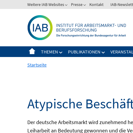
Springe
Weitere IAB Websites
Presse
Kontakt
IAB-Newslet
zum
Inhalt
THEMEN
PUBLIKATIONEN
VERANSTA
Startseite
Atypische Beschäf
Der deutsche Arbeitsmarkt wird zunehmend het
Leiharbeit an Bedeutung gewonnen und die Ver