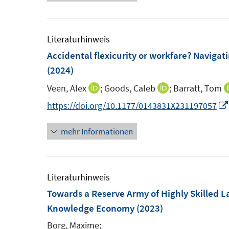
u
ö
ö
e
f
f
m
Literaturhinweis
f
f
F
Accidental flexicurity or workfare? Navigat
n
n
e
(2024)
e
e
n
n
n
Veen, Alex
;
Goods, Caleb
;
Barratt, Tom
I
I
s
n
n
https://doi.org/10.1177/0143831X231197057
t
n
n
e
mehr Informationen
e
e
r
u
u
ö
e
e
f
m
m
Literaturhinweis
f
F
F
Towards a Reserve Army of Highly Skilled L
n
e
e
Knowledge Economy
(2023)
e
n
n
n
Borg, Maxime;