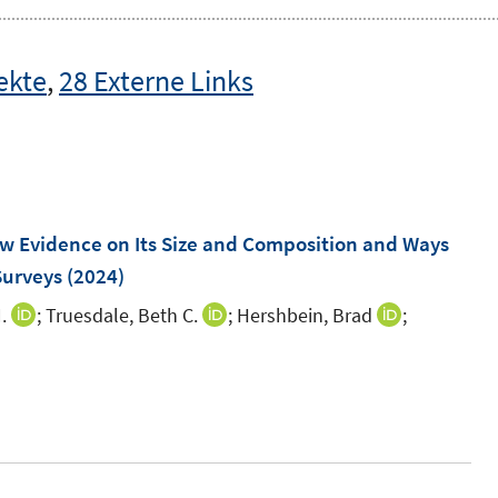
ekte
,
28 Externe Links
"
w Evidence on Its Size and Composition and Ways
Surveys
(2024)
.
;
Truesdale, Beth C.
;
Hershbein, Brad
;
I
I
I
n
n
n
I
n
n
n
n
e
e
e
n
u
u
u
e
e
e
e
u