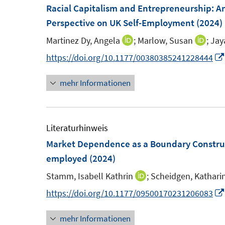
F
Racial Capitalism and Entrepreneurship: A
n
e
Perspective on UK Self-Employment
(2024)
e
n
n
Martinez Dy, Angela
;
Marlow, Susan
;
Jay
I
I
s
n
n
https://doi.org/10.1177/00380385241228444
t
n
n
e
mehr Informationen
e
e
r
u
u
ö
e
e
f
m
m
Literaturhinweis
f
F
F
Market Dependence as a Boundary Constructi
n
e
e
employed
(2024)
e
n
n
n
Stamm, Isabell Kathrin
;
Scheidgen, Kathari
I
s
s
n
https://doi.org/10.1177/09500170231206083
t
t
n
e
e
mehr Informationen
e
r
r