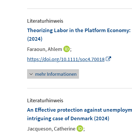
e
ö
u
f
e
Literaturhinweis
f
m
Theorizing Labor in the Platform Economy: 
n
F
(2024)
e
e
n
Faraoun, Ahlem
;
I
n
n
I
https://doi.org/10.1111/soc4.70018
s
n
n
t
mehr Informationen
e
n
e
u
e
r
e
u
ö
m
e
Literaturhinweis
f
F
m
An Effective protection against unemploym
f
e
F
intriguing case of Denmark
(2024)
n
n
e
e
Jacqueson, Catherine
;
I
s