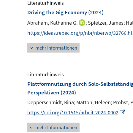
m
Literaturhinweis
F
Driving the Gig Economy
(2024)
e
Abraham, Katharine G.
;
Spletzer, James;
Hal
I
n
n
https://ideas.repec.org/p/nbr/nberwo/32766.h
s
n
t
mehr Informationen
e
e
u
r
e
ö
m
Literaturhinweis
f
F
Plattformnutzung durch Solo-Selbstständi
f
e
Perspektiven
(2024)
n
n
e
Depperschmidt, Rina;
Matton, Heleen;
Probst, P
s
n
I
https://doi.org/10.1515/arbeit-2024-0002
t
n
e
mehr Informationen
n
r