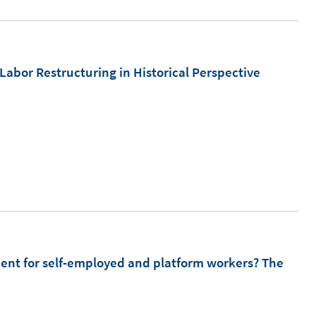
r
ö
f
Labor Restructuring in Historical Perspective
f
n
e
n
ent for self-employed and platform workers? The