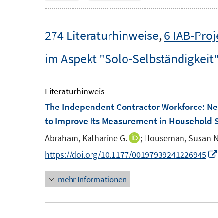
274 Literaturhinweise
,
6 IAB-Proj
im Aspekt "Solo-Selbständigkeit
Literaturhinweis
The Independent Contractor Workforce: Ne
to Improve Its Measurement in Household 
Abraham, Katharine G.
;
Houseman, Susan N
I
n
https://doi.org/10.1177/00197939241226945
n
mehr Informationen
e
u
e