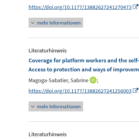
n
n
n
https://doi.org/10.1177/13882627241270473
t
s
n
e
t
mehr Informationen
e
r
e
u
ö
r
e
f
ö
m
Literaturhinweis
f
f
F
Coverage for platform workers and the sel
n
f
e
Access to protection and ways of improve
e
n
n
n
e
Magoga-Sabatier, Sabrine
;
I
s
n
n
https://doi.org/10.1177/13882627241256003
t
n
e
mehr Informationen
e
r
u
ö
e
f
m
Literaturhinweis
f