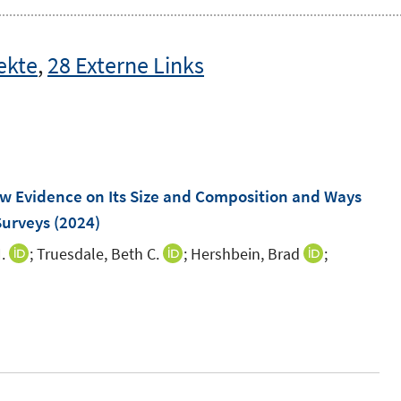
ekte
,
28 Externe Links
"
w Evidence on Its Size and Composition and Ways
Surveys
(2024)
.
;
Truesdale, Beth C.
;
Hershbein, Brad
;
I
I
I
n
n
n
I
n
n
n
n
e
e
e
n
u
u
u
e
e
e
e
u