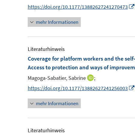
n
n
n
https://doi.org/10.1177/13882627241270473
t
s
n
e
t
mehr Informationen
e
r
e
u
ö
r
e
f
ö
m
Literaturhinweis
f
f
F
Coverage for platform workers and the sel
n
f
e
Access to protection and ways of improve
e
n
n
n
e
Magoga-Sabatier, Sabrine
;
I
s
n
n
https://doi.org/10.1177/13882627241256003
t
n
e
mehr Informationen
e
r
u
ö
e
f
m
Literaturhinweis
f