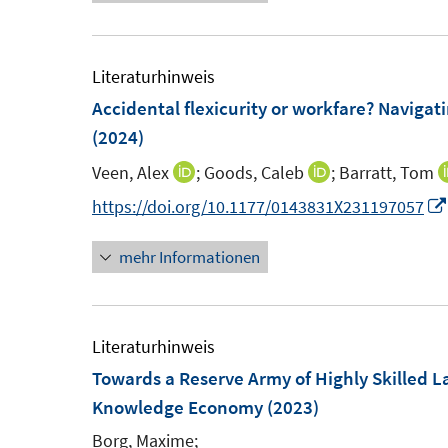
u
ö
ö
e
f
f
m
Literaturhinweis
f
f
F
Accidental flexicurity or workfare? Navigat
n
n
e
(2024)
e
e
n
n
n
Veen, Alex
;
Goods, Caleb
;
Barratt, Tom
I
I
s
n
n
https://doi.org/10.1177/0143831X231197057
t
n
n
e
mehr Informationen
e
e
r
u
u
ö
e
e
f
m
m
Literaturhinweis
f
F
F
Towards a Reserve Army of Highly Skilled L
n
e
e
Knowledge Economy
(2023)
e
n
n
n
Borg, Maxime;