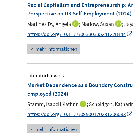
F
Racial Capitalism and Entrepreneurship: A
n
e
Perspective on UK Self-Employment
(2024)
e
n
n
Martinez Dy, Angela
;
Marlow, Susan
;
Jay
I
I
s
n
n
https://doi.org/10.1177/00380385241228444
t
n
n
e
mehr Informationen
e
e
r
u
u
ö
e
e
f
m
m
Literaturhinweis
f
F
F
Market Dependence as a Boundary Constructi
n
e
e
employed
(2024)
e
n
n
n
Stamm, Isabell Kathrin
;
Scheidgen, Kathari
I
s
s
n
https://doi.org/10.1177/09500170231206083
t
t
n
e
e
mehr Informationen
e
r
r