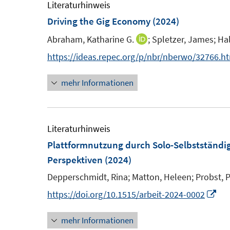
m
Literaturhinweis
F
Driving the Gig Economy
(2024)
e
Abraham, Katharine G.
;
Spletzer, James;
Hal
I
n
n
https://ideas.repec.org/p/nbr/nberwo/32766.h
s
n
t
mehr Informationen
e
e
u
r
e
ö
m
Literaturhinweis
f
F
Plattformnutzung durch Solo-Selbstständi
f
e
Perspektiven
(2024)
n
n
e
Depperschmidt, Rina;
Matton, Heleen;
Probst, P
s
n
I
https://doi.org/10.1515/arbeit-2024-0002
t
n
e
mehr Informationen
n
r