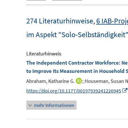
274 Literaturhinweise
,
6 IAB-Proj
im Aspekt "Solo-Selbständigkeit
Literaturhinweis
The Independent Contractor Workforce: Ne
to Improve Its Measurement in Household 
Abraham, Katharine G.
;
Houseman, Susan N
I
n
https://doi.org/10.1177/00197939241226945
n
mehr Informationen
e
u
e