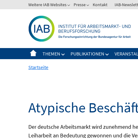
Springe
Weitere IAB Websites
Presse
Kontakt
IAB-Newslet
zum
Inhalt
THEMEN
PUBLIKATIONEN
VERANSTA
Startseite
Atypische Beschäf
Der deutsche Arbeitsmarkt wird zunehmend het
Leiharbeit an Bedeutung gewonnen und die Ver