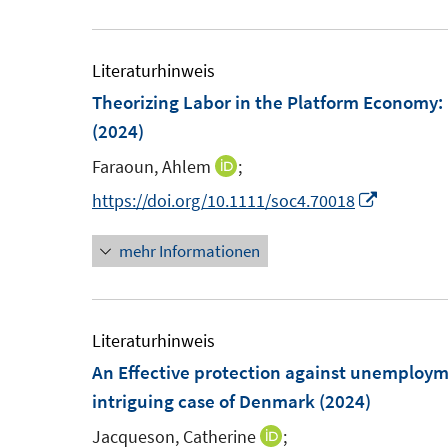
e
ö
u
f
e
Literaturhinweis
f
m
Theorizing Labor in the Platform Economy: 
n
F
(2024)
e
e
n
Faraoun, Ahlem
;
I
n
n
I
https://doi.org/10.1111/soc4.70018
s
n
n
t
mehr Informationen
e
n
e
u
e
r
e
u
ö
m
e
Literaturhinweis
f
F
m
An Effective protection against unemploym
f
e
F
intriguing case of Denmark
(2024)
n
n
e
e
Jacqueson, Catherine
;
I
s