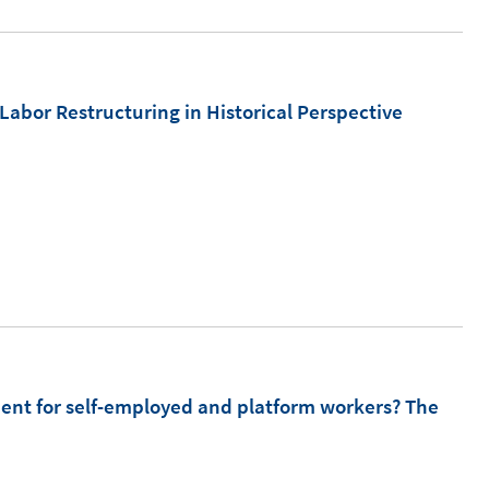
r
ö
f
Labor Restructuring in Historical Perspective
f
n
e
n
ent for self-employed and platform workers? The