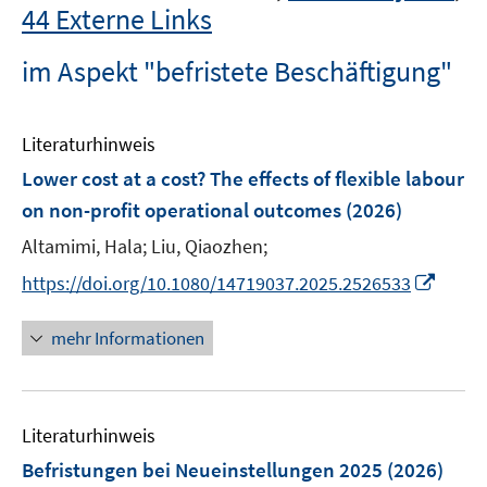
44 Externe Links
im Aspekt "befristete Beschäftigung"
Literaturhinweis
Lower cost at a cost? The effects of flexible labour
on non-profit operational outcomes
(2026)
Altamimi, Hala;
Liu, Qiaozhen;
I
https://doi.org/10.1080/14719037.2025.2526533
n
n
mehr Informationen
e
u
e
Literaturhinweis
m
F
Befristungen bei Neueinstellungen 2025
(2026)