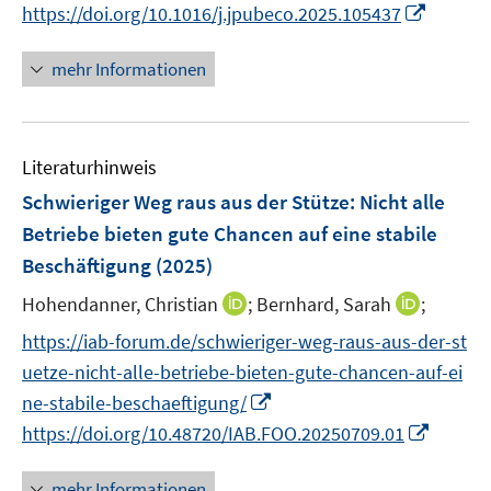
e
I
https://doi.org/10.1016/j.jpubeco.2025.105437
r
n
ö
n
mehr Informationen
f
e
f
u
n
e
e
Literaturhinweis
m
n
F
Schwieriger Weg raus aus der Stütze: Nicht alle
e
Betriebe bieten gute Chancen auf eine stabile
n
Beschäftigung
(2025)
s
t
I
I
Hohendanner, Christian
;
Bernhard, Sarah
;
e
n
n
https://iab-forum.de/schwieriger-weg-raus-aus-der-st
r
n
n
uetze-nicht-alle-betriebe-bieten-gute-chancen-auf-ei
ö
e
e
I
ne-stabile-beschaeftigung/
f
u
u
n
I
f
https://doi.org/10.48720/IAB.FOO.20250709.01
e
e
n
n
n
m
m
e
n
e
F
F
mehr Informationen