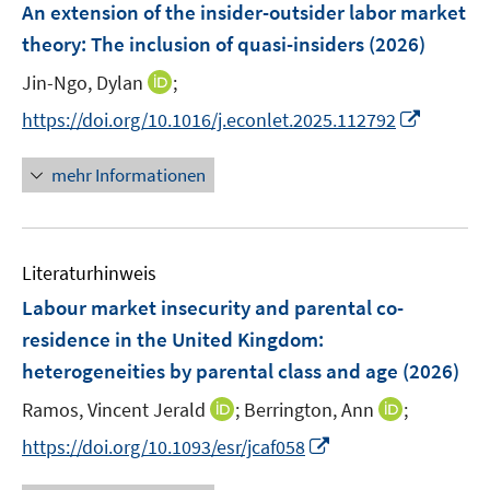
F
An extension of the insider-outsider labor market
s
e
theory: The inclusion of quasi-insiders
(2026)
t
n
e
I
Jin-Ngo, Dylan
;
s
r
n
t
I
https://doi.org/10.1016/j.econlet.2025.112792
ö
n
e
n
f
e
r
n
mehr Informationen
f
u
ö
e
n
e
f
u
e
m
f
e
n
F
n
Literaturhinweis
m
e
e
F
Labour market insecurity and parental co-
n
n
e
residence in the United Kingdom:
s
n
heterogeneities by parental class and age
t
(2026)
s
e
t
I
I
Ramos, Vincent Jerald
;
Berrington, Ann
;
r
e
n
n
I
https://doi.org/10.1093/esr/jcaf058
ö
r
n
n
n
f
ö
e
e