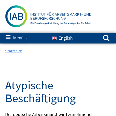
Springe
zum
Inhalt
Suchen nach:
≡
English
Menü
✘
Startseite
Atypische
Beschäftigung
Der deutsche Arbeitsmarkt wird zunehmend