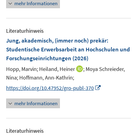
e
e
n
mehr Informationen
f
u
n
n
e
f
e
u
n
m
e
e
F
Literaturhinweis
m
n
e
F
Jung, akademisch, (immer noch) prekär
:
n
e
Studentische Erwerbsarbeit an Hochschulen und
s
n
Forschungseinrichtungen
t
(2026)
s
e
t
I
Hopp, Marvin;
Heiland, Heiner
;
Moya Schreieder,
r
e
n
Nina;
Hoffmann, Ann-Kathrin;
ö
r
n
I
f
https://doi.org/10.47952/gro-publ-370
ö
e
n
f
f
u
n
n
mehr Informationen
f
e
e
e
n
m
u
n
e
F
e
n
e
Literaturhinweis
m
n