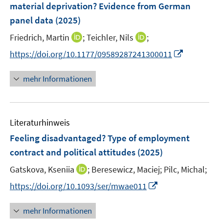
e
material deprivation? Evidence from German
s
n
panel data
(2025)
t
s
e
t
I
I
Friedrich, Martin
;
Teichler, Nils
;
r
e
n
n
I
https://doi.org/10.1177/09589287241300011
ö
r
n
n
n
f
ö
e
e
n
f
mehr Informationen
f
u
u
e
n
f
e
e
u
e
n
m
m
e
n
e
F
F
Literaturhinweis
m
n
e
e
F
Feeling disadvantaged? Type of employment
n
n
e
contract and political attitudes
(2025)
s
s
n
t
t
I
Gatskova, Kseniia
;
Beresewicz, Maciej;
Pilc, Michal;
s
e
e
n
t
I
https://doi.org/10.1093/ser/mwae011
r
r
n
e
n
ö
ö
e
r
n
mehr Informationen
f
f
u
ö