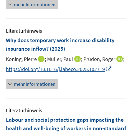
e
n
n
mehr Informationen
f
u
e
n
e
u
e
m
e
n
F
Literaturhinweis
m
e
F
Why does temporary work increase disability
n
e
insurance inflow?
(2025)
s
n
t
I
I
I
Koning, Pierre
;
Muller, Paul
;
Prudon, Roger
;
s
e
n
n
n
t
I
https://doi.org/10.1016/j.labeco.2025.102719
r
n
n
n
e
n
ö
e
e
e
r
n
mehr Informationen
f
u
u
u
ö
e
f
e
e
e
f
u
n
m
m
m
f
e
e
F
F
F
n
Literaturhinweis
m
n
e
e
e
e
F
Labour and social protection gaps impacting the
n
n
n
n
e
health and well-being of workers in non-standard
s
s
s
n