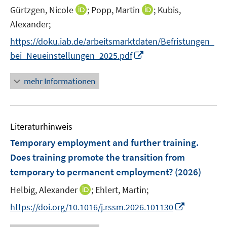
e
I
I
Gürtzgen, Nicole
;
Popp, Martin
;
Kubis,
n
n
n
Alexander;
s
n
n
t
https://doku.iab.de/arbeitsmarktdaten/Befristungen_
e
e
e
I
bei_Neueinstellungen_2025.pdf
u
u
r
n
e
e
ö
n
mehr Informationen
m
m
f
e
F
F
f
u
e
e
n
e
n
n
e
Literaturhinweis
m
s
s
n
F
Temporary employment and further training.
t
t
e
e
e
Does training promote the transition from
n
r
r
temporary to permanent employment?
(2026)
s
ö
ö
t
I
Helbig, Alexander
;
Ehlert, Martin;
f
f
e
n
f
f
I
https://doi.org/10.1016/j.rssm.2026.101130
r
n
n
n
n
ö
e