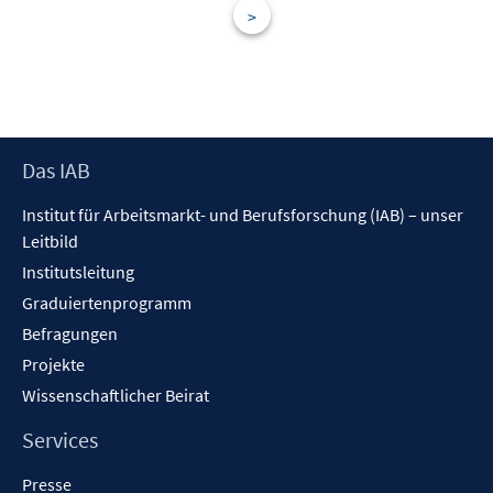
t
t
>
s
e
e
t
r
r
e
ö
ö
r
f
f
ö
f
f
f
Footer
Das IAB
n
n
f
Inhalt
e
e
n
Institut für Arbeitsmarkt- und Berufsforschung (IAB) – unser
n
n
e
Leitbild
n
Institutsleitung
Graduiertenprogramm
Befragungen
Projekte
Wissenschaftlicher Beirat
Services
Presse