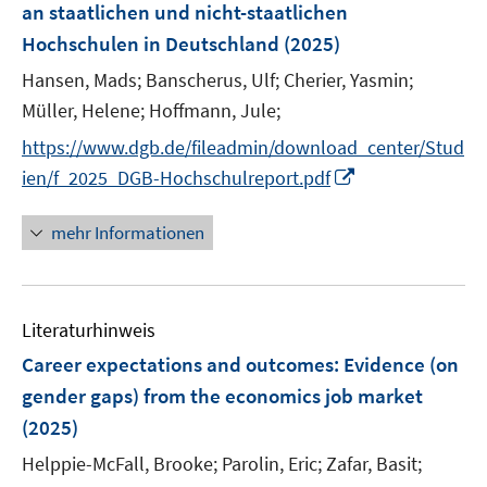
r
r
an staatlichen und nicht-staatlichen
s
ö
ö
Hochschulen in Deutschland
(2025)
t
f
f
e
Hansen, Mads;
Banscherus, Ulf;
Cherier, Yasmin;
f
f
r
n
n
Müller, Helene;
Hoffmann, Jule;
ö
e
e
https://www.dgb.de/fileadmin/download_center/Stud
f
n
n
I
f
ien/f_2025_DGB-Hochschulreport.pdf
n
n
n
e
mehr Informationen
e
n
u
e
Literaturhinweis
m
F
Career expectations and outcomes: Evidence (on
e
gender gaps) from the economics job market
n
(2025)
s
t
Helppie-McFall, Brooke;
Parolin, Eric;
Zafar, Basit;