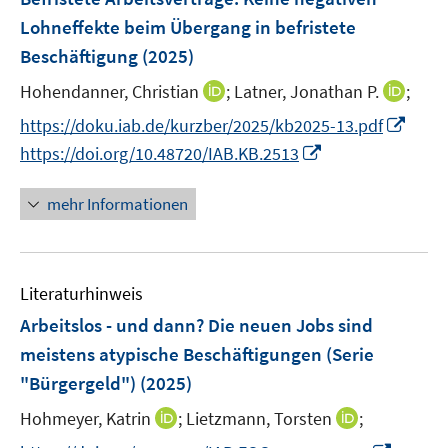
s
s
n
e
Lohneffekte beim Übergang in befristete
t
t
s
n
e
e
Beschäftigung
(2025)
t
s
r
r
e
t
I
I
Hohendanner, Christian
;
Latner, Jonathan P.
;
ö
ö
r
e
n
n
I
f
f
https://doku.iab.de/kurzber/2025/kb2025-13.pdf
ö
r
n
n
n
f
f
I
https://doi.org/10.48720/IAB.KB.2513
f
ö
e
e
n
n
n
n
f
f
u
u
e
e
e
n
n
mehr Informationen
f
e
e
u
n
n
e
e
n
m
m
e
u
n
e
F
F
m
e
n
e
e
F
Literaturhinweis
m
n
n
e
F
Arbeitslos - und dann? Die neuen Jobs sind
s
s
n
e
meistens atypische Beschäftigungen (Serie
t
t
s
n
e
e
"Bürgergeld")
(2025)
t
s
r
r
e
t
I
I
Hohmeyer, Katrin
;
Lietzmann, Torsten
;
ö
ö
r
e
n
n