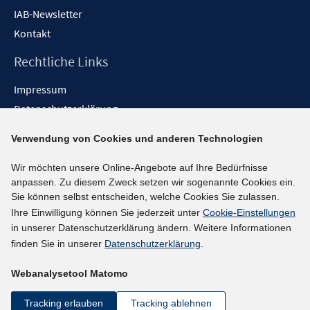
IAB-Newsletter
Kontakt
Rechtliche Links
Impressum
Datenschutzerklärung
Erklärung zur Barrierefreiheit
Verwendung von Cookies und anderen Technologien
Barrieren melden
Wir möchten unsere Online-Angebote auf Ihre Bedürfnisse
Social-Media-Kanäle
anpassen. Zu diesem Zweck setzen wir sogenannte Cookies ein.
Sie können selbst entscheiden, welche Cookies Sie zulassen.
BlueSky
Ihre Einwilligung können Sie jederzeit unter
Cookie-Einstellungen
YouTube
in unserer Datenschutzerklärung ändern. Weitere Informationen
LinkedIn
finden Sie in unserer
Datenschutzerklärung
.
XING
Webanalysetool Matomo
kununu
Netiquette
Tracking erlauben
Tracking ablehnen