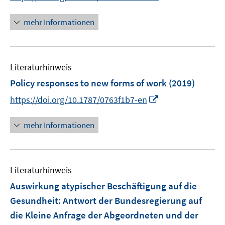
r
n
f
ö
n
mehr Informationen
f
f
e
n
f
u
e
n
e
n
e
Literaturhinweis
m
n
F
Policy responses to new forms of work
(2019)
e
I
https://doi.org/10.1787/0763f1b7-en
n
n
s
n
mehr Informationen
t
e
e
u
r
e
ö
Literaturhinweis
m
f
F
Auswirkung atypischer Beschäftigung auf die
f
e
Gesundheit
:
Antwort der Bundesregierung auf
n
n
e
die Kleine Anfrage der Abgeordneten und der
s
n