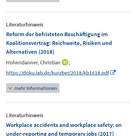
u
ö
e
f
f
e
f
u
n
n
m
f
e
e
e
F
n
Literaturhinweis
m
n
n
e
e
F
Reform der befristeten Beschäftigung im
n
n
e
Koalitionsvertrag: Reichweite, Risiken und
s
n
Alternativen
(2018)
t
s
e
t
I
Hohendanner, Christian
;
r
e
n
I
https://doku.iab.de/kurzber/2018/kb1618.pdf
ö
r
n
n
f
ö
e
n
f
mehr Informationen
f
u
e
n
f
e
u
e
n
m
e
n
e
F
Literaturhinweis
m
n
e
F
Workplace accidents and workplace safety: on
n
e
under-reporting and temporary jobs
(2017)
s