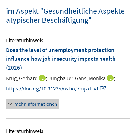
im Aspekt "Gesundheitliche Aspekte
atypischer Beschäftigung"
Literaturhinweis
Does the level of unemployment protection
influence how job insecurity impacts health
(2026)
I
I
Krug, Gerhard
;
Jungbauer-Gans, Monika
;
n
n
I
https://doi.org/10.31235/osf.io/7mjkd_v1
n
n
n
e
e
n
mehr Informationen
u
u
e
e
e
u
m
m
e
F
F
Literaturhinweis
m