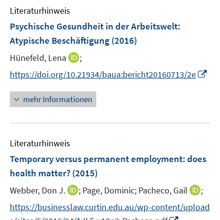
e
n
Literaturhinweis
m
n
e
F
Psychische Gesundheit in der Arbeitswelt:
n
e
Atypische Beschäftigung
(2016)
n
I
Hünefeld, Lena
;
s
n
t
I
https://doi.org/10.21934/baua:bericht20160713/2e
n
e
n
e
r
n
mehr Informationen
u
ö
e
e
f
u
m
f
e
F
n
Literaturhinweis
m
e
e
F
Temporary versus permanent employment
:
does
n
n
e
health matter?
(2015)
s
n
t
I
I
Webber, Don J.
;
Page, Dominic;
Pacheco, Gail
;
s
e
n
n
t
https://businesslaw.curtin.edu.au/wp-content/upload
r
n
n
e
I