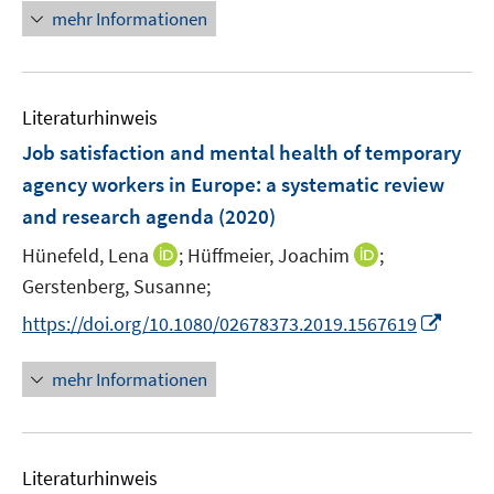
e
e
n
mehr Informationen
u
u
e
e
e
u
m
m
e
F
F
Literaturhinweis
m
e
e
F
Job satisfaction and mental health of temporary
n
n
e
agency workers in Europe
:
a systematic review
s
s
n
and research agenda
t
(2020)
t
s
e
e
t
I
I
Hünefeld, Lena
;
Hüffmeier, Joachim
;
r
r
e
n
n
Gerstenberg, Susanne;
ö
ö
r
n
n
I
f
f
https://doi.org/10.1080/02678373.2019.1567619
ö
e
e
n
f
f
f
u
u
n
n
n
mehr Informationen
f
e
e
e
e
e
n
m
m
u
n
n
e
F
F
e
n
e
e
Literaturhinweis
m
n
n