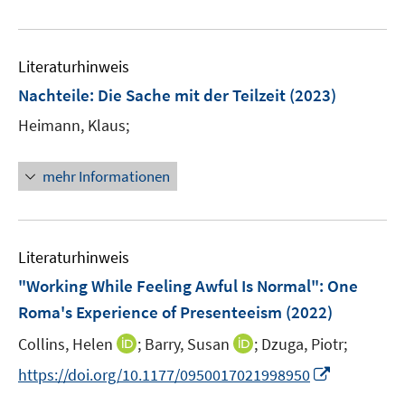
e
e
F
m
e
u
n
e
F
m
e
n
e
F
Literaturhinweis
m
s
n
e
F
t
Nachteile: Die Sache mit der Teilzeit
(2023)
s
n
e
e
t
Heimann, Klaus;
s
n
r
e
t
s
ö
r
e
t
mehr Informationen
f
ö
r
e
f
f
ö
r
n
f
f
ö
e
n
f
Literaturhinweis
f
n
e
n
f
"Working While Feeling Awful Is Normal": One
n
e
n
Roma's Experience of Presenteeism
(2022)
n
e
I
I
Collins, Helen
;
Barry, Susan
;
Dzuga, Piotr;
n
n
n
I
https://doi.org/10.1177/0950017021998950
n
n
n