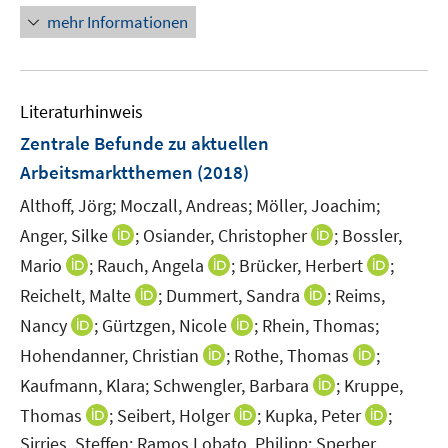
f
n
mehr Informationen
n
e
e
u
n
e
Literaturhinweis
m
F
Zentrale Befunde zu aktuellen
e
Arbeitsmarktthemen
(2018)
n
Althoff, Jörg;
Moczall, Andreas;
Möller, Joachim;
s
t
I
I
Anger, Silke
;
Osiander, Christopher
;
Bossler,
e
n
n
I
I
I
Mario
;
Rauch, Angela
;
Brücker, Herbert
;
r
n
n
n
n
n
I
I
Reichelt, Malte
;
Dummert, Sandra
;
Reims,
ö
e
e
n
n
n
n
n
I
I
Nancy
;
Gürtzgen, Nicole
;
Rhein, Thomas;
f
u
u
e
e
e
n
n
n
n
f
e
I
e
I
Hohendanner, Christian
;
Rothe, Thomas
;
u
u
u
e
e
n
n
n
m
n
m
n
e
e
I
e
Kaufmann, Klara;
Schwengler, Barbara
;
Kruppe,
u
u
e
e
e
F
n
F
n
m
m
n
m
I
e
I
e
I
Thomas
;
Seibert, Holger
;
Kupka, Peter
;
u
u
n
e
e
e
e
F
F
n
F
n
m
n
m
n
Sirries, Steffen;
Ramos Lobato, Philipp;
Sperber,
e
e