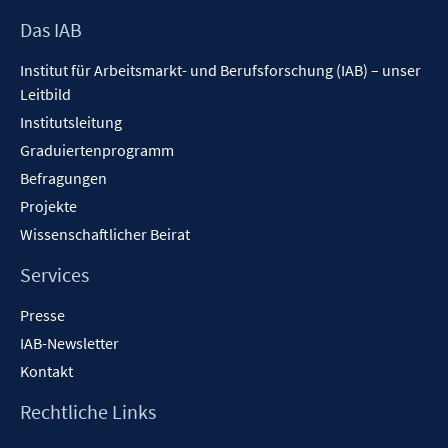
n
n
e
s
Footer
Das IAB
n
t
Inhalt
s
Institut für Arbeitsmarkt- und Berufsforschung (IAB) – unser
e
t
Leitbild
r
e
ö
Institutsleitung
r
f
Graduiertenprogramm
ö
f
f
Befragungen
n
f
Projekte
e
n
Wissenschaftlicher Beirat
n
e
n
Services
Presse
IAB-Newsletter
Kontakt
Rechtliche Links