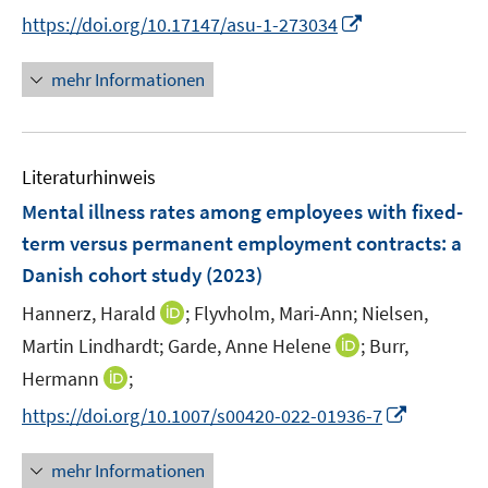
r
e
n
I
https://doi.org/10.17147/asu-1-273034
ö
r
n
n
f
ö
e
n
f
mehr Informationen
f
u
e
n
f
e
u
e
n
m
e
n
e
F
Literaturhinweis
m
n
e
F
Mental illness rates among employees with fixed-
n
e
term versus permanent employment contracts: a
s
n
Danish cohort study
t
(2023)
s
e
t
I
Hannerz, Harald
;
Flyvholm, Mari-Ann;
Nielsen,
r
e
n
I
Martin Lindhardt;
Garde, Anne Helene
;
Burr,
ö
r
n
n
I
Hermann
;
f
ö
e
n
n
f
I
f
https://doi.org/10.1007/s00420-022-01936-7
u
e
n
n
n
f
e
u
e
e
n
n
m
mehr Informationen
e
u
n