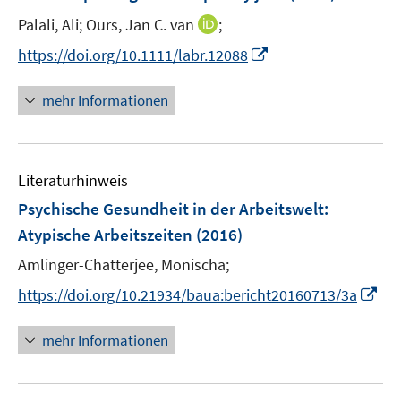
n
t
I
Palali, Ali;
Ours, Jan C. van
;
s
e
n
t
I
https://doi.org/10.1111/labr.12088
r
n
e
n
ö
e
r
n
mehr Informationen
f
u
ö
e
f
e
f
u
n
m
f
e
e
F
n
Literaturhinweis
m
n
e
e
F
Psychische Gesundheit in der Arbeitswelt:
n
n
e
Atypische Arbeitszeiten
(2016)
s
n
t
Amlinger-Chatterjee, Monischa;
s
e
t
I
https://doi.org/10.21934/baua:bericht20160713/3a
r
e
n
ö
r
n
mehr Informationen
f
ö
e
f
f
u
n
f
e