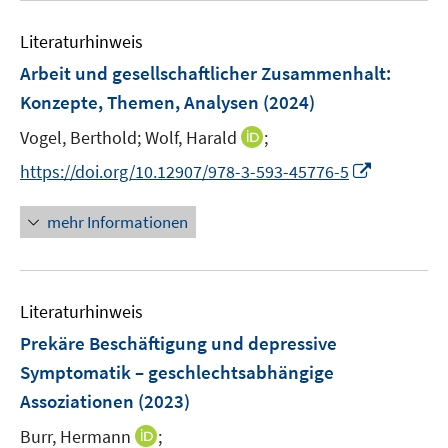
e
F
e
n
e
Literaturhinweis
m
n
F
Arbeit und gesellschaftlicher Zusammenhalt
:
s
e
Konzepte, Themen, Analysen
(2024)
t
n
e
I
Vogel, Berthold;
Wolf, Harald
;
s
r
n
t
I
https://doi.org/10.12907/978-3-593-45776-5
ö
n
e
n
f
e
r
n
mehr Informationen
f
u
ö
e
n
e
f
u
e
m
f
e
n
F
n
Literaturhinweis
m
e
e
F
Prekäre Beschäftigung und depressive
n
n
e
Symptomatik – geschlechtsabhängige
s
n
Assoziationen
(2023)
t
s
e
t
I
Burr, Hermann
;