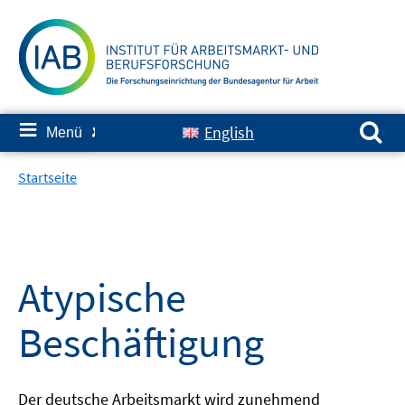
Springe
zum
Inhalt
Suchen nach:
≡
English
Menü
✘
Startseite
Atypische
Beschäftigung
Der deutsche Arbeitsmarkt wird zunehmend