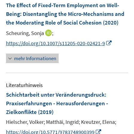
F
The Effect of Fixed-Term Employment on Well-
s
s
e
Being: Disentangling the Micro-Mechanisms and
t
t
n
e
e
the Moderating Role of Social Cohesion
(2020)
s
r
r
t
I
Scheuring, Sonja
;
ö
ö
e
n
I
f
f
https://doi.org/10.1007/s11205-020-02421-9
r
n
n
f
f
ö
e
n
n
n
mehr Informationen
f
u
e
e
e
f
e
u
n
n
n
m
e
e
F
Literaturhinweis
m
n
e
F
Schichtarbeit unter Veränderungsdruck
:
n
e
Praxiserfahrungen - Herausforderungen -
s
n
Zielkonflikte
(2019)
t
s
e
t
Hielscher, Volker;
Matthäi, Ingrid;
Kreutzer, Elena;
r
e
I
https://doi.org/10.5771/9783748900399
ö