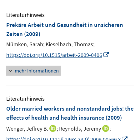
u
n
n
n
e
s
s
Literaturhinweis
m
t
t
F
e
e
Prekäre Arbeit und Gesundheit in unsicheren
e
r
r
Zeiten
(2009)
n
ö
ö
Mümken, Sarah;
Kieselbach, Thomas;
s
f
f
t
f
f
I
https://doi.org/10.1515/arbeit-2009-0406
e
n
n
n
r
e
e
n
mehr Informationen
ö
n
n
e
f
u
f
e
n
Literaturhinweis
m
e
F
Older married workers and nonstandard jobs
:
the
n
e
effects of health and health insurance
(2009)
n
I
I
Wenger, Jeffrey B.
;
Reynolds, Jeremy
;
s
n
n
t
I
https://doi.org/10.1111/j.1468-232X.2009.00566.x