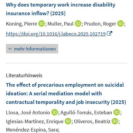
e
e
F
Why does temporary work increase disability
n
n
e
insurance inflow?
(2025)
s
s
n
t
t
I
I
I
Koning, Pierre
;
Muller, Paul
;
Prudon, Roger
;
s
e
e
n
n
n
t
I
https://doi.org/10.1016/j.labeco.2025.102719
r
r
n
n
n
e
n
ö
ö
e
e
e
r
n
mehr Informationen
f
f
u
u
u
ö
e
f
f
e
e
e
f
u
n
n
m
m
m
f
e
e
e
F
F
F
n
Literaturhinweis
m
n
n
e
e
e
e
F
The effect of precarious employment on suicidal
n
n
n
n
e
ideation: A serial mediation model with
s
s
s
n
contractual temporality and job insecurity
t
t
(2025)
t
s
e
e
e
t
I
I
Llosa, José Antonio
;
Agulló-Tomás, Esteban
;
r
r
r
e
n
n
I
I
Iglesias-Martínez, Enrique
;
Oliveros, Beatriz
;
ö
ö
ö
r
n
n
n
n
Menéndez-Espina, Sara;
f
f
f
ö