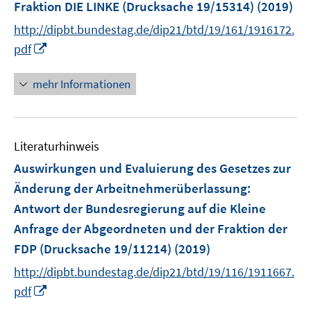
Fraktion DIE LINKE (Drucksache 19/15314)
(2019)
t
e
http://dipbt.bundestag.de/dip21/btd/19/161/1916172.
r
I
pdf
ö
n
f
n
mehr Informationen
f
e
n
u
e
e
n
Literaturhinweis
m
F
Auswirkungen und Evaluierung des Gesetzes zur
e
Änderung der Arbeitnehmerüberlassung
:
n
Antwort der Bundesregierung auf die Kleine
s
Anfrage der Abgeordneten und der Fraktion der
t
e
FDP (Drucksache 19/11214)
(2019)
r
http://dipbt.bundestag.de/dip21/btd/19/116/1911667.
ö
I
pdf
f
n