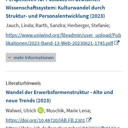
s
e
e
Wissenschaftssystem: Kulturwandel durch
t
n
r
Struktur- und Personalentwicklung
(2023)
e
s
ö
r
t
Jauch, Linda;
Barth, Sandra;
Herberger, Stefanie;
f
ö
e
f
https://www.uniwind.org/fileadmin/user_upload/Pub
f
r
n
I
likationen/2023-Band-13-Web-20230621-1745.pdf
f
ö
e
n
n
f
n
n
e
mehr Informationen
f
e
n
n
u
e
e
n
Literaturhinweis
m
F
Wandel der Erwerbsformenstruktur - Alte und
e
neue Trends
(2023)
n
I
Walwei, Ulrich
;
Muschik, Marie Lena;
s
n
t
I
https://doi.org/10.48720/IAB.FB.2301
n
e
n