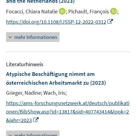
and the Netherlands
(2023)
ö
r
I
I
Focacci, Chiara Natalie
;
Pichault, François
;
f
ö
n
n
f
I
https://doi.org/10.1108/IJSSP-12-2022-0312
f
n
n
n
n
f
e
e
e
n
n
mehr Informationen
u
u
n
e
e
e
e
u
n
m
m
e
F
F
Literaturhinweis
m
e
e
F
Atypische Beschäftigung nimmt am
n
n
e
österreichischen Arbeitsmarkt zu
(2023)
s
s
n
t
t
Grieger, Nadine;
Wach, Iris;
s
e
e
t
https://ams-forschungsnetzwerk.at/deutsch/publikati
r
r
e
onen/BibShow.asp?id=13817&sid=407743414&look=2
ö
ö
r
I
&jahr=2023
f
f
ö
n
f
f
f
n
n
n
mehr Informationen