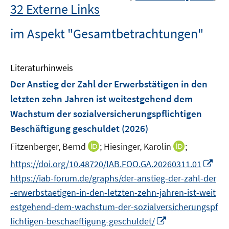
32 Externe Links
im Aspekt "Gesamtbetrachtungen"
Literaturhinweis
Der Anstieg der Zahl der Erwerbstätigen in den
letzten zehn Jahren ist weitestgehend dem
Wachstum der sozialversicherungspflichtigen
Beschäftigung geschuldet
(2026)
I
I
Fitzenberger, Bernd
;
Hiesinger, Karolin
;
n
n
I
https://doi.org/10.48720/IAB.FOO.GA.20260311.01
n
n
n
https://iab-forum.de/graphs/der-anstieg-der-zahl-der
e
e
n
-erwerbstaetigen-in-den-letzten-zehn-jahren-ist-weit
u
u
e
estgehend-dem-wachstum-der-sozialversicherungspf
e
e
u
m
I
m
lichtigen-beschaeftigung-geschuldet/
e