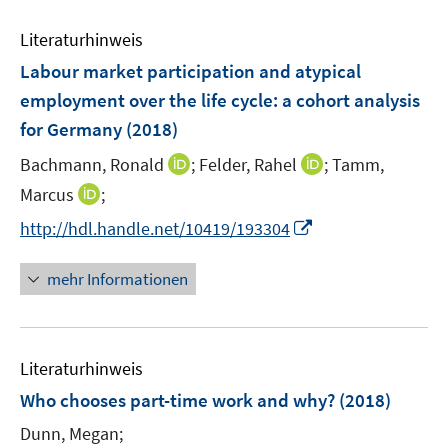
n
f
e
e
n
Literaturhinweis
m
n
e
F
Labour market participation and atypical
n
e
employment over the life cycle
:
a cohort analysis
n
for Germany
(2018)
s
t
I
I
Bachmann, Ronald
;
Felder, Rahel
;
Tamm,
e
n
n
I
Marcus
;
r
n
n
n
I
http://hdl.handle.net/10419/193304
ö
e
e
n
n
f
u
u
e
n
mehr Informationen
f
e
e
u
e
n
m
m
e
u
e
F
F
m
e
n
e
e
F
Literaturhinweis
m
n
n
e
F
Who chooses part-time work and why?
(2018)
s
s
n
e
t
t
Dunn, Megan;
s
n