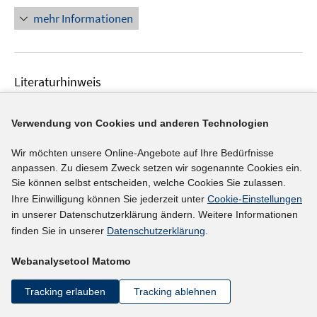
u
ö
e
n
mehr Informationen
e
f
u
e
m
f
e
u
F
n
m
e
e
e
F
Literaturhinweis
m
n
n
e
F
Veränderungen der Arbeitswelt
:
Zu den
s
n
e
t
Auswirkungen der Digitalisierung und des
Verwendung von Cookies und anderen Technologien
s
n
e
demografischen Wandels für Geringqualifizierte
t
s
Wir möchten unsere Online-Angebote auf Ihre Bedürfnisse
r
e
(2017)
t
anpassen. Zu diesem Zweck setzen wir sogenannte Cookies ein.
ö
r
e
Sie können selbst entscheiden, welche Cookies Sie zulassen.
I
I
Matthes, Britta
;
Weber, Enzo
;
f
ö
r
Ihre Einwilligung können Sie jederzeit unter
Cookie-Einstellungen
n
n
f
f
https://doku.iab.de/stellungnahme/2017/sn0117.pdf
in unserer Datenschutzerklärung ändern. Weitere Informationen
ö
n
n
n
f
I
finden Sie in unserer
Datenschutzerklärung
.
f
e
e
e
n
n
f
u
u
n
e
Webanalysetool Matomo
n
n
mehr Informationen
e
e
n
e
e
m
m
Tracking erlauben
Tracking ablehnen
u
n
F
F