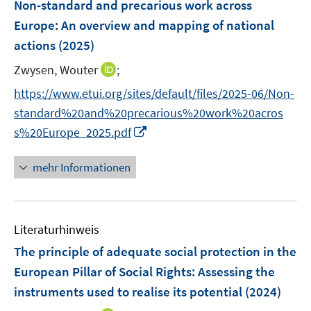
F
Non-standard and precarious work across
n
n
e
Europe
:
An overview and mapping of national
s
s
n
actions
(2025)
t
t
s
e
e
t
I
Zwysen, Wouter
;
r
r
e
n
https://www.etui.org/sites/default/files/2025-06/Non-
ö
ö
r
n
f
f
standard%20and%20precarious%20work%20acros
ö
e
f
f
I
s%20Europe_2025.pdf
f
u
n
n
n
f
e
e
e
n
n
mehr Informationen
m
n
n
e
e
F
u
n
e
e
n
Literaturhinweis
m
s
F
The principle of adequate social protection in the
t
e
e
European Pillar of Social Rights: Assessing the
n
r
instruments used to realise its potential
(2024)
s
ö