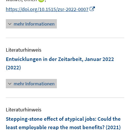
r
e
n
t
I
https://doi.org/10.1515/zsr-2022-0007
ö
r
n
e
n
f
ö
e
r
n
f
mehr Informationen
f
u
ö
e
n
f
e
f
u
e
n
m
f
e
n
e
F
n
Literaturhinweis
m
n
e
e
F
Entwicklungen in der Zeitarbeit, Januar 2022
n
n
e
(2022)
s
n
t
s
e
mehr Informationen
t
r
e
ö
r
f
ö
Literaturhinweis
f
f
n
Stepping-stone effect of atypical jobs: Could the
f
e
n
least employable reap the most benefits?
(2021)