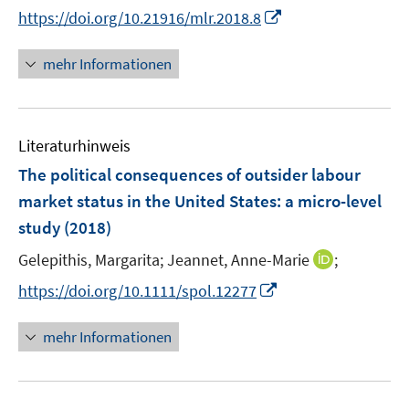
e
e
t
I
s
https://doi.org/10.21916/mlr.2018.8
r
r
e
n
t
ö
ö
r
n
e
mehr Informationen
f
f
ö
e
r
f
f
f
u
ö
n
n
f
e
f
e
e
n
Literaturhinweis
m
f
n
n
e
F
n
The political consequences of outsider labour
n
e
e
market status in the United States
:
a micro-level
n
n
study
(2018)
s
t
I
Gelepithis, Margarita;
Jeannet, Anne-Marie
;
e
n
I
https://doi.org/10.1111/spol.12277
r
n
n
ö
e
n
mehr Informationen
f
u
e
f
e
u
n
m
e