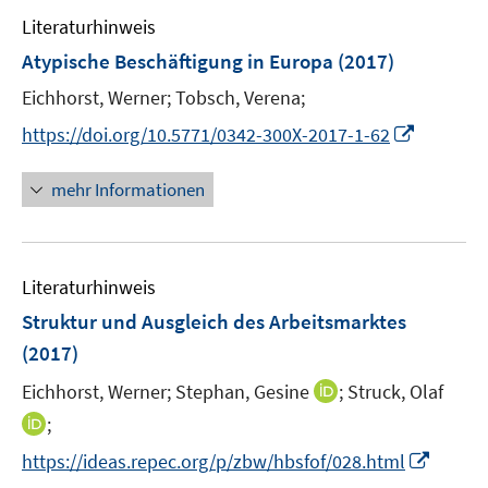
e
n
Literaturhinweis
m
F
Atypische Beschäftigung in Europa
(2017)
e
Eichhorst, Werner;
Tobsch, Verena;
n
I
s
https://doi.org/10.5771/0342-300X-2017-1-62
n
t
n
e
mehr Informationen
e
r
u
ö
e
f
Literaturhinweis
m
f
F
n
Struktur und Ausgleich des Arbeitsmarktes
e
e
(2017)
n
n
I
Eichhorst, Werner;
Stephan, Gesine
;
Struck, Olaf
s
n
t
I
;
n
e
n
I
https://ideas.repec.org/p/zbw/hbsfof/028.html
e
r
n
n