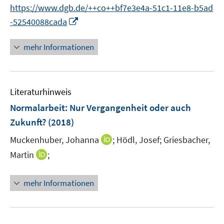
e
https://www.dgb.de/++co++bf7e3e4a-51c1-11e8-b5ad
r
I
-52540088cada
ö
n
f
n
mehr Informationen
f
e
n
u
e
e
n
Literaturhinweis
m
F
Normalarbeit
:
Nur Vergangenheit oder auch
e
Zukunft?
(2018)
n
I
Muckenhuber, Johanna
;
Hödl, Josef;
Griesbacher,
s
n
t
I
Martin
;
n
e
n
e
r
n
mehr Informationen
u
ö
e
e
f
u
m
f
e
F