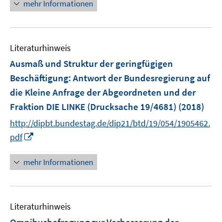
n
e
mehr Informationen
f
e
r
f
u
ö
n
e
f
e
Literaturhinweis
m
f
n
F
n
Ausmaß und Struktur der geringfügigen
e
e
Beschäftigung
:
Antwort der Bundesregierung auf
n
n
die Kleine Anfrage der Abgeordneten und der
s
Fraktion DIE LINKE (Drucksache 19/4681)
(2018)
t
e
http://dipbt.bundestag.de/dip21/btd/19/054/1905462.
r
I
pdf
ö
n
f
n
mehr Informationen
f
e
n
u
e
e
n
Literaturhinweis
m
F