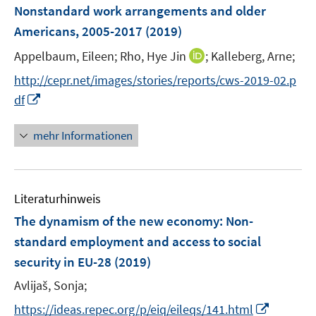
n
F
Nonstandard work arrangements and older
e
e
Americans, 2005-2017
(2019)
n
n
I
Appelbaum, Eileen;
Rho, Hye Jin
;
Kalleberg, Arne;
s
n
t
http://cepr.net/images/stories/reports/cws-2019-02.p
n
e
I
df
e
r
n
u
ö
n
mehr Informationen
e
f
e
m
f
u
F
n
e
e
e
Literaturhinweis
m
n
n
F
The dynamism of the new economy: Non-
s
e
standard employment and access to social
t
n
e
security in EU-28
(2019)
s
r
t
Avlijaš, Sonja;
ö
e
I
https://ideas.repec.org/p/eiq/eileqs/141.html
f