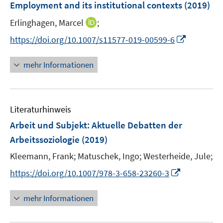
F
Employment and its institutional contexts
(2019)
e
I
Erlinghagen, Marcel
;
n
n
s
I
https://doi.org/10.1007/s11577-019-00599-6
n
t
n
e
e
n
mehr Informationen
u
r
e
e
ö
u
m
f
e
F
Literaturhinweis
f
m
e
n
F
Arbeit und Subjekt
:
Aktuelle Debatten der
n
e
e
Arbeitssoziologie
(2019)
s
n
n
t
Kleemann, Frank;
Matuschek, Ingo;
Westerheide, Jule;
s
e
t
I
https://doi.org/10.1007/978-3-658-23260-3
r
e
n
ö
r
n
mehr Informationen
f
ö
e
f
f
u