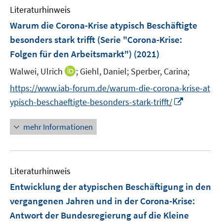
e
n
Literaturhinweis
m
n
e
F
Warum die Corona-Krise atypisch Beschäftigte
n
e
besonders stark trifft (Serie "Corona-Krise:
n
Folgen für den Arbeitsmarkt")
(2021)
s
t
I
Walwei, Ulrich
;
Giehl, Daniel;
Sperber, Carina;
e
n
https://www.iab-forum.de/warum-die-corona-krise-at
r
n
I
ypisch-beschaeftigte-besonders-stark-trifft/
ö
e
n
f
u
n
mehr Informationen
f
e
e
n
m
u
e
F
e
n
e
Literaturhinweis
m
n
F
Entwicklung der atypischen Beschäftigung in den
s
e
vergangenen Jahren und in der Corona-Krise
:
t
n
e
Antwort der Bundesregierung auf die Kleine
s