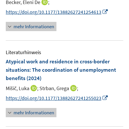
t
I
Becker, Eleni De
;
f
e
n
f
I
https://doi.org/10.1177/13882627241254613
r
n
n
n
ö
e
e
n
mehr Informationen
f
u
n
e
f
e
u
n
m
e
e
F
Literaturhinweis
m
n
e
F
Atypical work and residence in cross-border
n
e
situations: The coordination of unemployment
s
n
benefits
(2024)
t
s
e
t
I
I
Mišič, Luka
;
Strban, Grega
;
r
e
n
n
I
https://doi.org/10.1177/13882627241255023
ö
r
n
n
n
f
ö
e
e
n
f
mehr Informationen
f
u
u
e
n
f
e
e
u
e
n