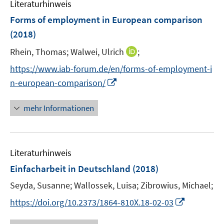
n
m
Literaturhinweis
e
e
F
Forms of employment in European comparison
n
n
e
(2018)
s
n
t
s
I
Rhein, Thomas;
Walwei, Ulrich
;
e
t
n
https://www.iab-forum.de/en/forms-of-employment-i
r
e
n
I
n-european-comparison/
ö
r
e
n
f
ö
u
n
f
mehr Informationen
f
e
e
n
f
m
u
e
n
F
e
n
e
e
Literaturhinweis
m
n
n
F
Einfacharbeit in Deutschland
(2018)
s
e
t
Seyda, Susanne;
Wallossek, Luisa;
Zibrowius, Michael;
n
e
I
s
https://doi.org/10.2373/1864-810X.18-02-03
r
n
t
ö