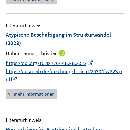
f
e
e
e
n
u
n
n
e
e
n
Literaturhinweis
m
F
Atypische Beschäftigung im Strukturwandel
e
(2023)
n
I
Hohendanner, Christian
;
s
n
t
I
https://doi.org/10.48720/IAB.FB.2323
n
e
n
https://doku.iab.de/forschungsbericht/2023/fb2323.p
e
r
n
I
df
u
ö
e
n
e
f
u
n
mehr Informationen
m
f
e
e
F
n
m
u
e
e
F
e
n
n
e
Literaturhinweis
m
s
n
F
Perspektiven für Postdocs im deutschen
t