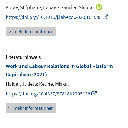
n
e
I
Auray, Stéphane;
Lepage-Saucier, Nicolas
;
n
n
I
https://doi.org/10.1016/j.labeco.2020.101945
n
n
e
n
mehr Informationen
u
e
e
u
m
e
F
Literaturhinweis
m
e
F
Work and Labour Relations in Global Platform
n
e
Capitalism
(2021)
s
n
t
Haidar, Julieta;
Keune, Miska;
s
e
t
I
https://doi.org/10.4337/9781802205138
r
e
n
ö
r
n
mehr Informationen
f
ö
e
f
f
u
n
f
e