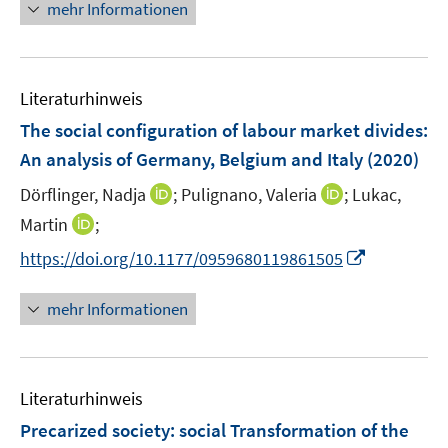
n
mehr Informationen
f
u
e
f
e
u
n
m
e
e
F
Literaturhinweis
m
n
e
F
The social configuration of labour market divides:
n
e
An analysis of Germany, Belgium and Italy
(2020)
s
n
t
I
I
Dörflinger, Nadja
;
Pulignano, Valeria
;
Lukac,
s
e
n
n
t
I
Martin
;
r
n
n
e
n
I
https://doi.org/10.1177/0959680119861505
ö
e
e
r
n
n
f
u
u
ö
e
n
f
mehr Informationen
e
e
f
u
e
n
m
m
f
e
u
e
F
F
n
m
e
n
e
e
e
F
Literaturhinweis
m
n
n
n
e
F
Precarized society
:
social Transformation of the
s
s
n
e