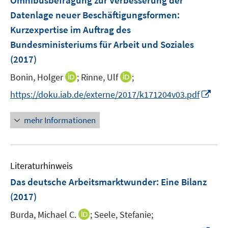
Omnibusbefragung zur Verbesserung der
e
Datenlage neuer Beschäftigungsformen
:
n
Kurzexpertise im Auftrag des
s
Bundesministeriums für Arbeit und Soziales
t
e
(2017)
r
I
I
Bonin, Holger
;
Rinne, Ulf
;
ö
n
n
I
https://doku.iab.de/externe/2017/k171204v03.pdf
f
n
n
n
f
e
e
n
n
mehr Informationen
u
u
e
e
e
e
u
n
m
m
e
F
F
Literaturhinweis
m
e
e
F
Das deutsche Arbeitsmarktwunder
:
Eine Bilanz
n
n
e
(2017)
s
s
n
t
t
I
Burda, Michael C.
;
Seele, Stefanie;
s
e
e
n
t