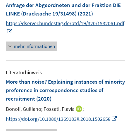
r
Anfrage der Abgeordneten und der Fraktion DIE
t
ö
e
LINKE (Drucksache 19/31498)
(2021)
f
r
https://dserver.bundestag.de/btd/19/320/1932061.pdf
f
ö
n
I
f
e
n
f
n
n
mehr Informationen
n
e
e
u
n
e
Literaturhinweis
m
F
More than noise? Explaining instances of minority
e
preference in correspondence studies of
n
recruitment
(2020)
s
t
I
Bonoli, Guiliano;
Fossati, Flavia
;
e
n
I
https://doi.org/10.1080/1369183X.2018.1502658
r
n
n
ö
e