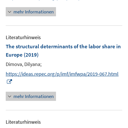
r
n
f
ö
n
n
mehr Informationen
f
e
e
f
u
n
n
e
e
Literaturhinweis
m
n
F
The structural determinants of the labor share in
e
Europe
(2019)
n
Dimova, Dilyana;
s
t
https://ideas.repec.org/p/imf/imfwpa/2019-067.html
e
I
r
n
ö
n
mehr Informationen
f
e
f
u
n
e
e
Literaturhinweis
m
n