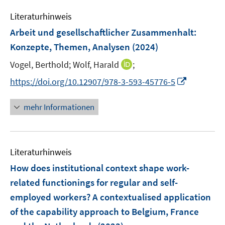
m
m
e
n
e
F
F
Literaturhinweis
m
n
e
e
F
Arbeit und gesellschaftlicher Zusammenhalt
:
n
n
e
Konzepte, Themen, Analysen
(2024)
s
s
n
t
t
I
Vogel, Berthold;
Wolf, Harald
;
s
e
e
n
t
I
https://doi.org/10.12907/978-3-593-45776-5
r
r
n
e
n
ö
ö
e
r
n
mehr Informationen
f
f
u
ö
e
f
f
e
f
u
n
n
m
f
e
e
e
F
n
Literaturhinweis
m
n
n
e
e
F
How does institutional context shape work-
n
n
e
related functionings for regular and self-
s
n
employed workers? A contextualised application
t
s
e
of the capability approach to Belgium, France
t
r
e