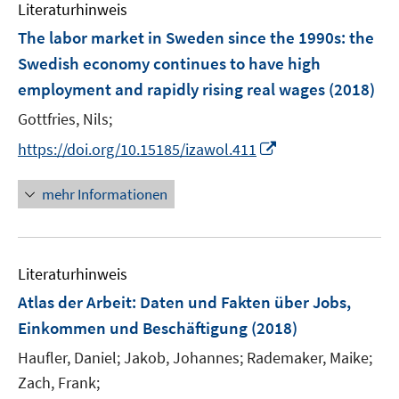
e
F
Literaturhinweis
m
n
e
F
The labor market in Sweden since the 1990s
:
the
n
e
Swedish economy continues to have high
s
n
employment and rapidly rising real wages
t
(2018)
s
e
t
Gottfries, Nils;
r
e
I
https://doi.org/10.15185/izawol.411
ö
r
n
f
ö
n
mehr Informationen
f
f
e
n
f
u
e
n
e
n
e
Literaturhinweis
m
n
F
Atlas der Arbeit
:
Daten und Fakten über Jobs,
e
Einkommen und Beschäftigung
(2018)
n
Haufler, Daniel;
Jakob, Johannes;
Rademaker, Maike;
s
t
Zach, Frank;