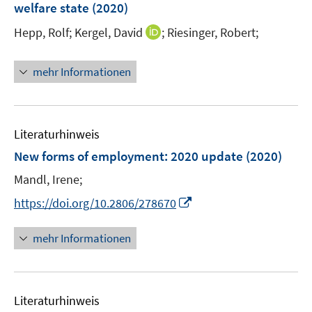
t
t
welfare state
(2020)
s
n
e
e
t
I
Hepp, Rolf;
Kergel, David
;
Riesinger, Robert;
s
r
r
e
n
t
ö
ö
r
n
e
mehr Informationen
f
f
ö
e
r
f
f
f
u
ö
n
n
f
e
f
e
e
n
m
f
Literaturhinweis
n
n
e
F
n
New forms of employment
:
2020 update
(2020)
n
e
e
Mandl, Irene;
n
n
s
I
https://doi.org/10.2806/278670
t
n
e
n
mehr Informationen
r
e
ö
u
f
e
f
Literaturhinweis
m