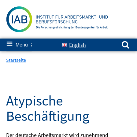
Springe
zum
Inhalt
Suchen nach:
≡
English
Menü
✘
Startseite
Atypische
Beschäftigung
Der deutsche Arbeitsmarkt wird zunehmend