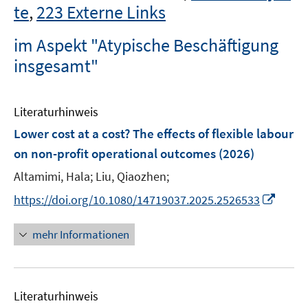
te
,
223 Externe Links
im Aspekt "Atypische Beschäftigung
insgesamt"
Literaturhinweis
Lower cost at a cost? The effects of flexible labour
on non-profit operational outcomes
(2026)
Altamimi, Hala;
Liu, Qiaozhen;
I
https://doi.org/10.1080/14719037.2025.2526533
n
n
mehr Informationen
e
u
e
Literaturhinweis
m