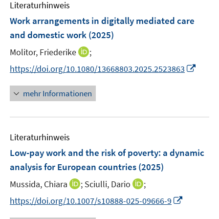
e
F
Literaturhinweis
m
n
e
F
Work arrangements in digitally mediated care
n
e
and domestic work
(2025)
s
n
t
I
Molitor, Friederike
;
s
e
n
t
I
https://doi.org/10.1080/13668803.2025.2523863
r
n
e
n
ö
e
r
n
mehr Informationen
f
u
ö
e
f
e
f
u
n
m
f
e
e
F
n
Literaturhinweis
m
n
e
e
F
Low-pay work and the risk of poverty: a dynamic
n
n
e
analysis for European countries
(2025)
s
n
t
I
I
Mussida, Chiara
;
Sciulli, Dario
;
s
e
n
n
t
I
https://doi.org/10.1007/s10888-025-09666-9
r
n
n
e
n
ö
e
e