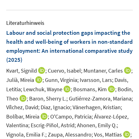
e
f
f
f
e
f
u
n
n
n
m
f
e
e
e
e
F
n
Literaturhinweis
m
n
n
n
e
e
F
Labour and social protection gaps impacting the
n
n
e
health and well-being of workers in non-standard
s
n
employment: An international comparative study
t
s
e
(2025)
t
r
e
I
I
Kvart, Signild
;
Cuervo, Isabel;
Muntaner, Carles
;
ö
r
n
n
I
Julià, Mireia
;
Gunn, Virginia;
Ivarsson, Lars;
Davis,
f
ö
n
n
n
f
I
I
Letitia;
Lewchuk, Wayne
;
Bosmans, Kim
;
Bodin,
f
e
e
n
n
n
n
f
I
Theo
;
Baron, Sherry L.;
Gutiérrez-Zamora, Mariana;
u
u
e
e
n
n
n
n
Vílchez, David;
Diaz, Ignacio;
Vänerhagen, Kristian;
e
e
u
n
e
e
e
n
m
m
I
Bolíbar, Mireia
;
O'Campo, Patricia;
Álvarez-López,
e
u
u
n
e
F
F
n
m
Valentina;
Escrig-Piñol, Astrid;
Ahonen, Emily Q.;
e
e
u
e
e
n
F
m
m
I
Vignola, Emilia F.;
Zaupa, Alessandro;
Vos, Mattias
;
e
n
n
e