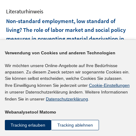
e
e
s
s
n
Literaturhinweis
m
t
t
s
F
e
e
Non-standard employment, low standard of
t
e
r
r
living? The role of labor market and social policy
e
n
ö
ö
r
measures in preventing material deprivation in
s
f
f
ö
different employment trajectories in Europe
t
f
f
f
Verwendung von Cookies und anderen Technologien
e
(2025)
n
n
f
r
e
e
n
I
Wir möchten unsere Online-Angebote auf Ihre Bedürfnisse
Wolf, Fridolin
;
ö
n
n
anpassen. Zu diesem Zweck setzen wir sogenannte Cookies ein.
e
n
I
https://doi.org/10.1111/ijsw.12689
f
Sie können selbst entscheiden, welche Cookies Sie zulassen.
n
n
n
f
Ihre Einwilligung können Sie jederzeit unter
Cookie-Einstellungen
e
n
n
mehr Informationen
in unserer Datenschutzerklärung ändern. Weitere Informationen
u
e
e
finden Sie in unserer
Datenschutzerklärung
.
e
u
n
m
e
Webanalysetool Matomo
F
Literaturhinweis
m
e
Tracking erlauben
Tracking ablehnen
F
What if it is not just an additional income?
n
e