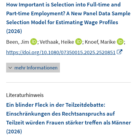
F
How Important is Selection into Full-time and
e
Part-time Employment? A New Panel Data Sample
n
Selection Model for Estimating Wage Profiles
s
(2026)
t
e
I
I
I
Been, Jim
;
Vethaak, Heike
;
Knoef, Marike
;
r
n
n
n
I
https://doi.org/10.1080/07350015.2025.2520851
ö
n
n
n
n
f
e
e
e
n
mehr Informationen
f
u
u
u
e
n
e
e
e
u
e
m
m
m
e
n
F
F
F
Literaturhinweis
m
e
e
e
F
Ein blinder Fleck in der Teilzeitdebatte:
n
n
n
e
Einschränkungen des Rechtsanspruchs auf
s
s
s
n
Teilzeit würden Frauen stärker treffen als Männer
t
t
t
s
e
e
e
(2026)
t
r
r
r