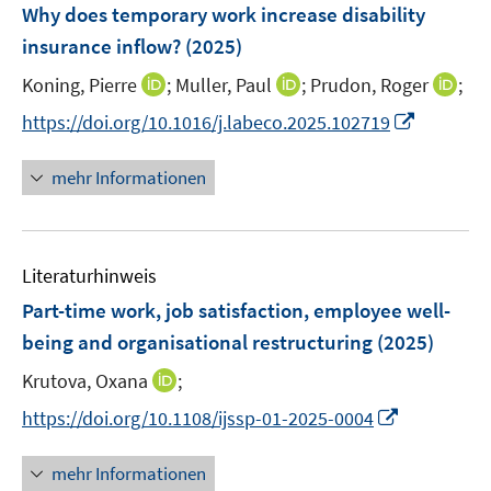
F
e
e
Why does temporary work increase disability
t
e
r
r
insurance inflow?
(2025)
e
n
ö
ö
r
I
I
I
Koning, Pierre
;
Muller, Paul
;
Prudon, Roger
;
s
f
f
ö
n
n
n
t
f
f
I
https://doi.org/10.1016/j.labeco.2025.102719
f
n
n
n
e
n
n
n
f
e
e
e
r
e
e
n
mehr Informationen
n
u
u
u
ö
n
n
e
e
e
e
e
f
u
n
m
m
m
f
e
F
F
F
n
Literaturhinweis
m
e
e
e
e
F
Part-time work, job satisfaction, employee well-
n
n
n
n
e
being and organisational restructuring
(2025)
s
s
s
n
t
t
t
I
Krutova, Oxana
;
s
e
e
e
n
t
I
https://doi.org/10.1108/ijssp-01-2025-0004
r
r
r
n
e
n
ö
ö
ö
e
r
n
mehr Informationen
f
f
f
u
ö