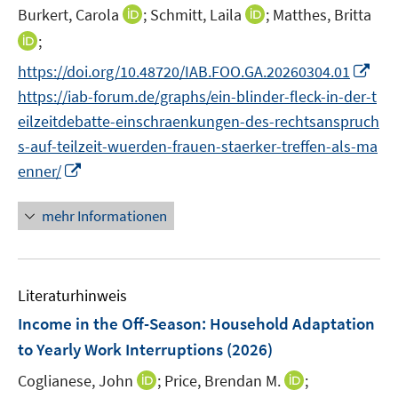
e
I
I
Burkert, Carola
;
Schmitt, Laila
;
Matthes, Britta
ö
ö
ö
r
n
n
I
;
f
f
f
ö
n
n
n
f
f
f
I
f
https://doi.org/10.48720/IAB.FOO.GA.20260304.01
e
e
n
n
n
n
n
f
https://iab-forum.de/graphs/ein-blinder-fleck-in-der-t
u
u
e
e
e
e
n
n
e
e
eilzeitdebatte-einschraenkungen-des-rechtsanspruch
u
n
n
n
e
e
m
m
s-auf-teilzeit-wuerden-frauen-staerker-treffen-als-ma
e
u
n
F
F
m
I
enner/
e
e
e
F
n
m
n
n
e
n
mehr Informationen
F
s
s
n
e
e
t
t
s
u
n
e
e
t
e
s
r
r
Literaturhinweis
e
m
t
ö
ö
r
F
Income in the Off-Season: Household Adaptation
e
f
f
ö
e
r
to Yearly Work Interruptions
(2026)
f
f
f
n
ö
n
n
I
I
Coglianese, John
;
Price, Brendan M.
;
f
s
f
e
e