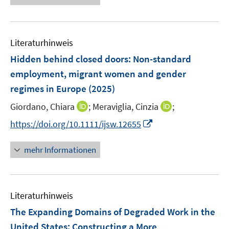
u
ö
e
f
f
e
f
u
n
n
m
f
e
e
e
F
n
Literaturhinweis
m
n
n
e
e
F
Hidden behind closed doors: Non-standard
n
n
e
employment, migrant women and gender
s
n
regimes in Europe
(2025)
t
s
e
t
I
I
Giordano, Chiara
;
Meraviglia, Cinzia
;
r
e
n
n
I
https://doi.org/10.1111/ijsw.12655
ö
r
n
n
n
f
ö
e
e
n
f
mehr Informationen
f
u
u
e
n
f
e
e
u
e
n
m
m
e
n
e
F
F
Literaturhinweis
m
n
e
e
F
The Expanding Domains of Degraded Work in the
n
n
e
United States: Constructing a More
s
s