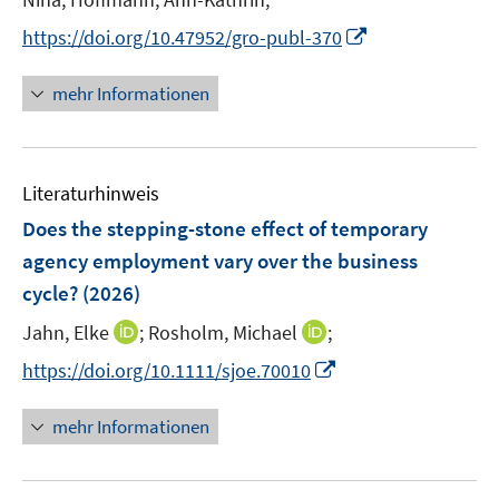
ö
r
n
I
f
https://doi.org/10.47952/gro-publ-370
ö
e
n
f
f
u
n
n
mehr Informationen
f
e
e
e
n
m
u
n
e
F
e
n
e
Literaturhinweis
m
n
F
Does the stepping-stone effect of temporary
s
e
agency employment vary over the business
t
n
e
cycle?
(2026)
s
r
t
I
I
Jahn, Elke
;
Rosholm, Michael
;
ö
e
n
n
I
f
https://doi.org/10.1111/sjoe.70010
r
n
n
n
f
ö
e
e
n
n
mehr Informationen
f
u
u
e
e
f
e
e
u
n
n
m
m