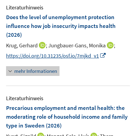
e
e
F
F
Literaturhinweis
m
n
e
e
F
Does the level of unemployment protection
n
n
e
influence how job insecurity impacts health
s
s
n
(2026)
t
t
s
e
e
t
I
I
Krug, Gerhard
;
Jungbauer-Gans, Monika
;
r
r
e
n
n
I
https://doi.org/10.31235/osf.io/7mjkd_v1
ö
ö
r
n
n
n
f
f
ö
e
e
n
f
f
mehr Informationen
f
u
u
e
n
n
f
e
e
u
e
e
n
m
m
e
n
n
e
F
F
Literaturhinweis
m
n
e
e
F
Precarious employment and mental health: the
n
n
e
moderating role of household income and family
s
s
n
type in Sweden
(2026)
t
t
s
e
e
t
I
I