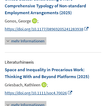
n
Comprehensive Typology of Non-standard
t
t
s
e
e
Employment Arrangements
(2025)
t
r
r
e
I
Gonos, George
;
ö
ö
r
n
f
f
I
https://doi.org/10.1177/08969205241283938
ö
n
f
f
n
f
e
n
n
n
mehr Informationen
f
u
e
e
e
n
e
n
n
u
e
m
e
n
F
Literaturhinweis
m
e
F
Space and Inequality in Precarious Work:
n
e
Thinking With and Beyond Platforms
(2025)
s
n
t
I
Griesbach, Kathleen
;
s
e
n
t
I
https://doi.org/10.1111/soc4.70026
r
n
e
n
ö
e
r
n
mehr Informationen
f