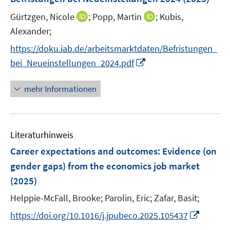
s
s
s
n
e
t
t
t
s
I
I
Gürtzgen, Nicole
;
Popp, Martin
;
Kubis,
n
e
e
e
t
n
n
Alexander;
s
r
r
r
e
n
n
t
https://doku.iab.de/arbeitsmarktdaten/Befristungen_
ö
ö
ö
r
e
e
e
I
f
f
f
bei_Neueinstellungen_2024.pdf
ö
u
u
r
n
f
f
f
f
e
e
ö
n
n
n
n
mehr Informationen
f
m
m
f
e
e
e
e
n
F
F
f
u
n
n
n
e
e
e
n
e
n
n
n
e
Literaturhinweis
m
s
s
n
F
Career expectations and outcomes: Evidence (on
t
t
e
e
e
gender gaps) from the economics job market
n
r
r
(2025)
s
ö
ö
t
Helppie-McFall, Brooke;
Parolin, Eric;
Zafar, Basit;
f
f
e
f
f
I
https://doi.org/10.1016/j.jpubeco.2025.105437
r
n
n
n