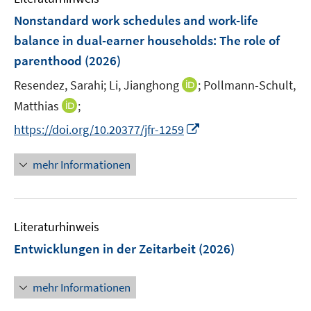
n
e
e
F
Nonstandard work schedules and work-life
n
n
e
balance in dual-earner households: The role of
s
s
n
parenthood
(2026)
t
t
s
e
e
t
I
Resendez, Sarahi;
Li, Jianghong
;
Pollmann-Schult,
r
r
e
n
I
Matthias
;
ö
ö
r
n
n
f
f
I
https://doi.org/10.20377/jfr-1259
ö
e
n
f
f
n
f
u
e
n
n
n
mehr Informationen
f
e
u
e
e
e
n
m
e
n
n
u
e
F
m
e
n
e
F
Literaturhinweis
m
n
e
F
Entwicklungen in der Zeitarbeit
(2026)
s
n
e
t
s
n
e
mehr Informationen
t
s
r
e
t