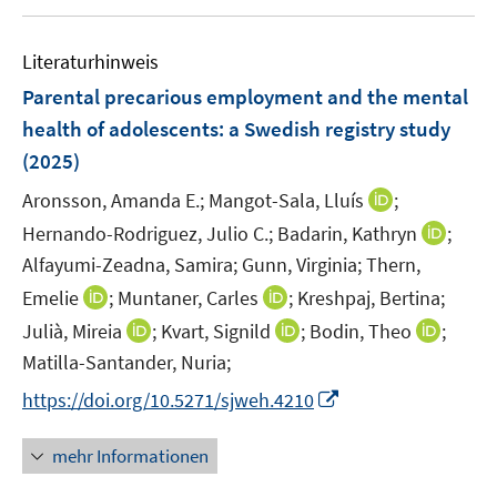
ö
r
e
f
ö
r
Literaturhinweis
f
f
ö
n
Parental precarious employment and the mental
f
f
e
n
health of adolescents: a Swedish registry study
f
n
e
n
(2025)
n
e
I
Aronsson, Amanda E.;
Mangot-Sala, Lluís
;
n
n
I
Hernando-Rodriguez, Julio C.;
Badarin, Kathryn
;
n
n
Alfayumi-Zeadna, Samira;
Gunn, Virginia;
Thern,
e
n
I
I
Emelie
;
Muntaner, Carles
;
Kreshpaj, Bertina;
u
e
n
n
I
I
I
Julià, Mireia
;
Kvart, Signild
;
Bodin, Theo
;
e
u
n
n
n
n
n
m
Matilla-Santander, Nuria;
e
e
e
n
n
n
F
m
I
https://doi.org/10.5271/sjweh.4210
u
u
e
e
e
e
F
n
e
e
u
u
u
n
e
n
mehr Informationen
m
m
e
e
e
s
n
e
F
F
m
m
m
t