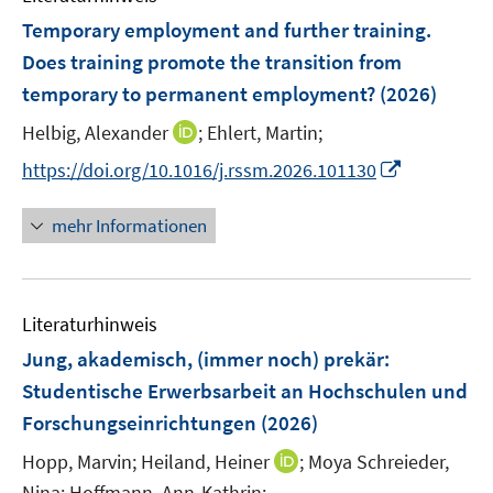
s
s
n
F
Temporary employment and further training.
t
t
e
e
e
Does training promote the transition from
n
r
r
temporary to permanent employment?
(2026)
s
ö
ö
t
I
Helbig, Alexander
;
Ehlert, Martin;
f
f
e
n
f
f
I
https://doi.org/10.1016/j.rssm.2026.101130
r
n
n
n
n
ö
e
e
e
n
mehr Informationen
f
u
n
n
e
f
e
u
n
m
e
e
F
Literaturhinweis
m
n
e
F
Jung, akademisch, (immer noch) prekär
:
n
e
Studentische Erwerbsarbeit an Hochschulen und
s
n
Forschungseinrichtungen
t
(2026)
s
e
t
I
Hopp, Marvin;
Heiland, Heiner
;
Moya Schreieder,
r
e
n
Nina;
Hoffmann, Ann-Kathrin;