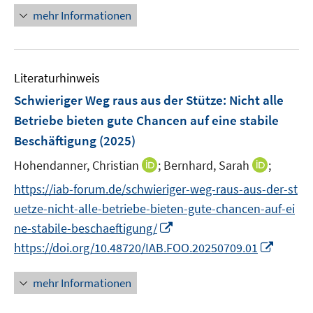
ö
e
e
n
mehr Informationen
f
n
n
e
f
u
n
e
e
Literaturhinweis
m
n
F
Schwieriger Weg raus aus der Stütze: Nicht alle
e
Betriebe bieten gute Chancen auf eine stabile
n
Beschäftigung
(2025)
s
t
I
I
Hohendanner, Christian
;
Bernhard, Sarah
;
e
n
n
https://iab-forum.de/schwieriger-weg-raus-aus-der-st
r
n
n
uetze-nicht-alle-betriebe-bieten-gute-chancen-auf-ei
ö
e
e
I
ne-stabile-beschaeftigung/
f
u
u
n
I
f
https://doi.org/10.48720/IAB.FOO.20250709.01
e
e
n
n
n
m
m
e
n
e
F
F
mehr Informationen
u
e
n
e
e
e
u