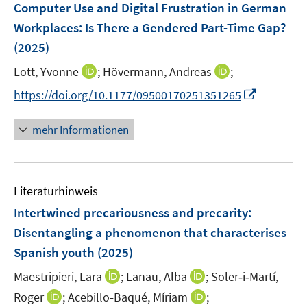
F
Computer Use and Digital Frustration in German
t
t
s
s
e
e
e
Workplaces: Is There a Gendered Part-Time Gap?
t
t
n
r
r
e
e
(2025)
s
ö
ö
r
r
t
I
I
Lott, Yvonne
;
Hövermann, Andreas
;
f
f
ö
ö
e
n
n
f
f
I
f
f
https://doi.org/10.1177/09500170251351265
r
n
n
n
n
n
f
f
ö
e
e
e
e
n
n
n
mehr Informationen
f
u
u
n
n
e
e
e
f
e
e
u
n
n
n
m
m
e
e
F
F
Literaturhinweis
m
n
e
e
F
Intertwined precariousness and precarity:
n
n
e
Disentangling a phenomenon that characterises
s
s
n
Spanish youth
(2025)
t
t
s
e
e
t
I
I
Maestripieri, Lara
;
Lanau, Alba
;
Soler‐i‐Martí,
r
r
e
n
n
I
I
Roger
;
Acebillo‐Baqué, Míriam
;
ö
ö
r