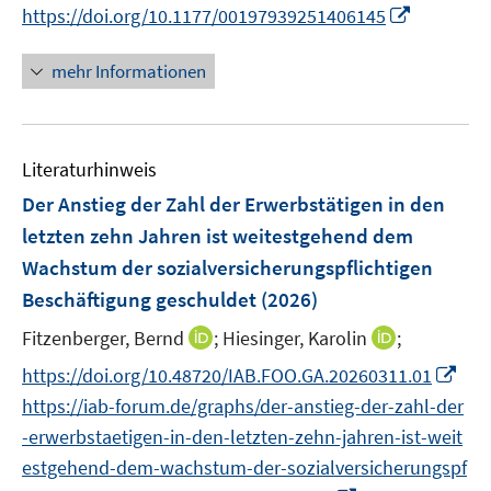
n
n
n
t
I
f
https://doi.org/10.1177/00197939251406145
n
n
n
n
e
e
n
n
e
e
n
r
n
e
mehr Informationen
u
u
ö
e
n
e
e
f
u
m
m
f
e
F
F
n
Literaturhinweis
m
e
e
e
F
Der Anstieg der Zahl der Erwerbstätigen in den
n
n
n
e
letzten zehn Jahren ist weitestgehend dem
s
s
n
Wachstum der sozialversicherungspflichtigen
t
t
s
e
e
Beschäftigung geschuldet
(2026)
t
r
r
e
I
I
Fitzenberger, Bernd
;
Hiesinger, Karolin
;
ö
ö
r
n
n
f
f
I
https://doi.org/10.48720/IAB.FOO.GA.20260311.01
ö
n
n
f
f
n
https://iab-forum.de/graphs/der-anstieg-der-zahl-der
f
e
e
n
n
n
f
-erwerbstaetigen-in-den-letzten-zehn-jahren-ist-weit
u
u
e
e
e
n
estgehend-dem-wachstum-der-sozialversicherungspf
e
e
n
n
u
e