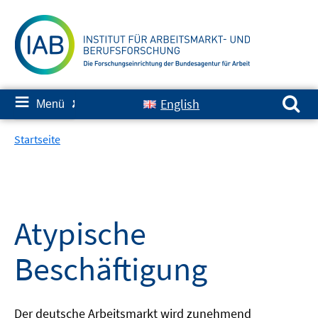
Springe
zum
Inhalt
Suchen nach:
≡
English
Menü
✘
Startseite
Atypische
Beschäftigung
Der deutsche Arbeitsmarkt wird zunehmend