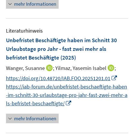
r
n
mehr Informationen
f
u
u
ö
e
f
e
e
f
u
n
m
m
f
e
e
F
F
n
Literaturhinweis
m
n
e
e
e
F
Unbefristet Beschäftigte haben im Schnitt 30
n
n
n
e
Urlaubstage pro Jahr - fast zwei mehr als
s
s
n
befristet Beschäftigte
t
(2025)
t
s
e
e
t
I
I
Wanger, Susanne
;
Yilmaz, Yasemin Isabel
;
r
r
e
n
n
I
https://doi.org/10.48720/IAB.FOO.20251201.01
ö
ö
r
n
n
n
f
f
https://iab-forum.de/unbefristet-beschaeftigte-haben
ö
e
e
n
f
f
-im-schnitt-30-urlaubstage-pro-jahr-fast-zwei-mehr-a
f
u
u
e
n
n
I
f
ls-befristet-beschaeftigte/
e
e
u
e
e
n
n
m
m
e
n
n
n
e
F
F
mehr Informationen
m
e
n
e
e
F
u
n
n