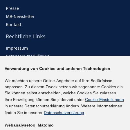
Presse
IAB-Newsletter
Kontakt
Rechtliche Links
Impressum
Datenschutzerklärung
Erklärung zur Barrierefreiheit
Verwendung von Cookies und anderen Technologien
Barrieren melden
Wir möchten unsere Online-Angebote auf Ihre Bedürfnisse
Social-Media-Kanäle
anpassen. Zu diesem Zweck setzen wir sogenannte Cookies ein.
Sie können selbst entscheiden, welche Cookies Sie zulassen.
BlueSky
Ihre Einwilligung können Sie jederzeit unter
Cookie-Einstellungen
YouTube
in unserer Datenschutzerklärung ändern. Weitere Informationen
LinkedIn
finden Sie in unserer
Datenschutzerklärung
.
XING
Webanalysetool Matomo
kununu