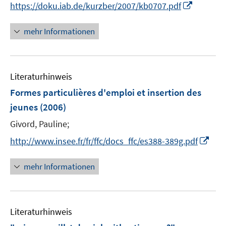
I
s
https://doku.iab.de/kurzber/2007/kb0707.pdf
n
t
n
e
mehr Informationen
e
r
u
ö
e
f
Literaturhinweis
m
f
F
n
Formes particulières d'emploi et insertion des
e
e
jeunes
(2006)
n
n
Givord, Pauline;
s
t
I
http://www.insee.fr/fr/ffc/docs_ffc/es388-389g.pdf
e
n
r
n
mehr Informationen
ö
e
f
u
f
e
n
Literaturhinweis
m
e
F