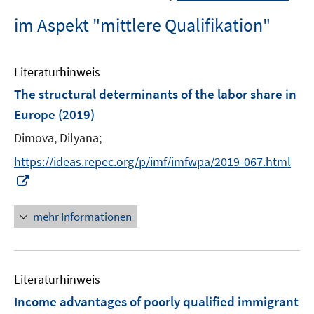
im Aspekt "mittlere Qualifikation"
Literaturhinweis
The structural determinants of the labor share in
Europe
(2019)
Dimova, Dilyana;
https://ideas.repec.org/p/imf/imfwpa/2019-067.html
I
n
n
mehr Informationen
e
u
e
Literaturhinweis
m
F
Income advantages of poorly qualified immigrant
e