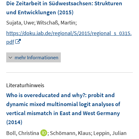
F
Die Zeitarbeit in Südwestsachsen
:
Strukturen
s
e
und Entwicklungen
(2015)
t
n
e
Sujata, Uwe;
Witschaß, Martin;
s
r
t
https://doku.iab.de/regional/S/2015/regional_s_0315.
ö
e
I
pdf
f
r
n
f
ö
n
n
mehr Informationen
f
e
e
f
u
n
n
e
e
Literaturhinweis
m
n
F
Who is overeducated and why?
:
probit and
e
dynamic mixed multinomial logit analyses of
n
vertical mismatch in East and West Germany
s
(2014)
t
e
I
Boll, Christina
;
Schömann, Klaus;
Leppin, Julian
r