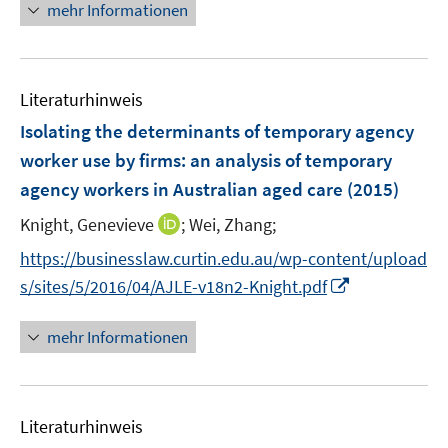
n
mehr Informationen
f
f
e
e
f
e
n
n
m
m
f
u
e
e
F
F
n
e
n
n
e
e
e
Literaturhinweis
m
n
n
n
F
Isolating the determinants of temporary agency
s
s
e
worker use by firms
:
an analysis of temporary
t
t
n
e
e
agency workers in Australian aged care
(2015)
s
r
r
t
I
Knight, Genevieve
;
Wei, Zhang;
ö
ö
e
n
f
f
https://businesslaw.curtin.edu.au/wp-content/upload
r
n
f
f
I
s/sites/5/2016/04/AJLE-v18n2-Knight.pdf
ö
e
n
n
n
f
u
e
e
n
mehr Informationen
f
e
n
n
e
n
m
u
e
F
e
n
e
Literaturhinweis
m
n