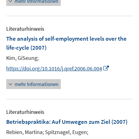
mehr Informationen
e
e
u
n
e
Literaturhinweis
m
F
The analysis of self-employment levels over the
e
life-cycle
(2007)
n
Kim, GiSeung;
s
t
I
https://doi.org/10.1016/j.qref.2006.06.004
e
n
r
n
mehr Informationen
ö
e
f
u
f
e
n
Literaturhinweis
m
e
F
Betriebspraktika: Auf Umwegen zum Ziel
(2007)
n
e
Rebien, Martina;
Spitznagel, Eugen;
n