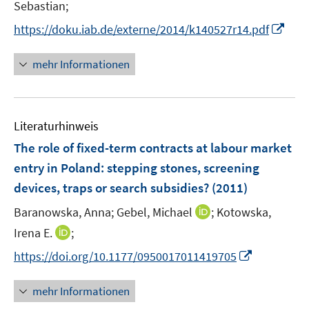
n
Sebastian;
ö
n
I
https://doku.iab.de/externe/2014/k140527r14.pdf
f
e
n
f
u
n
n
mehr Informationen
e
e
e
m
u
n
F
e
e
Literaturhinweis
m
n
F
The role of fixed-term contracts at labour market
s
e
entry in Poland
:
stepping stones, screening
t
n
e
devices, traps or search subsidies?
(2011)
s
r
t
I
Baranowska, Anna;
Gebel, Michael
;
Kotowska,
ö
e
n
I
Irena E.
;
f
r
n
n
f
I
https://doi.org/10.1177/0950017011419705
ö
e
n
n
n
f
u
e
e
n
mehr Informationen
f
e
u
n
e
n