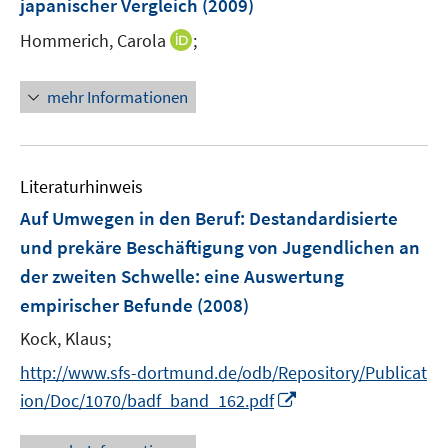
japanischer Vergleich
t
(2009)
s
r
r
e
t
I
Hommerich, Carola
;
ö
ö
r
e
n
f
f
ö
r
n
f
f
mehr Informationen
f
ö
e
n
n
f
f
u
e
e
n
f
e
n
n
e
n
m
Literaturhinweis
n
e
F
Auf Umwegen in den Beruf: Destandardisierte
n
e
und prekäre Beschäftigung von Jugendlichen an
n
der zweiten Schwelle
:
eine Auswertung
s
t
empirischer Befunde
(2008)
e
Kock, Klaus;
r
http://www.sfs-dortmund.de/odb/Repository/Publicat
ö
I
f
ion/Doc/1070/badf_band_162.pdf
n
f
n
n