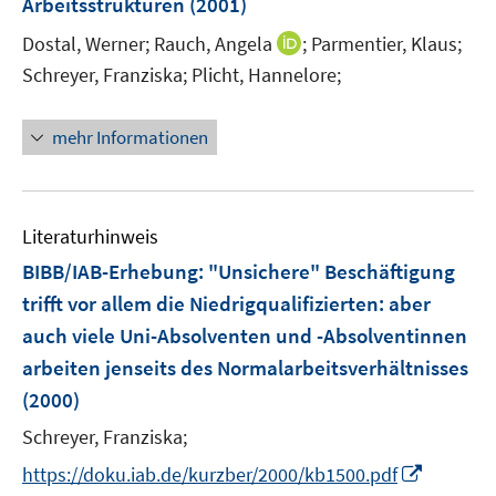
Arbeitsstrukturen
(2001)
s
s
t
t
I
Dostal, Werner;
Rauch, Angela
;
Parmentier, Klaus;
e
e
n
Schreyer, Franziska;
Plicht, Hannelore;
r
r
n
ö
ö
e
mehr Informationen
f
f
u
f
f
e
n
n
m
e
e
F
Literaturhinweis
n
n
e
BIBB/IAB-Erhebung: "Unsichere" Beschäftigung
n
trifft vor allem die Niedrigqualifizierten
:
aber
s
auch viele Uni-Absolventen und -Absolventinnen
t
e
arbeiten jenseits des Normalarbeitsverhältnisses
r
(2000)
ö
Schreyer, Franziska;
f
f
I
https://doku.iab.de/kurzber/2000/kb1500.pdf
n