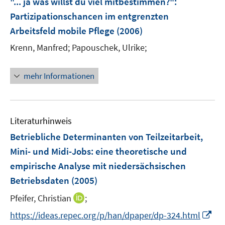
"... ja was willst du viel mitbestimmen?"
:
n
e
Partizipationschancen im entgrenzten
n
Arbeitsfeld mobile Pflege
(2006)
s
t
Krenn, Manfred;
Papouschek, Ulrike;
e
r
mehr Informationen
ö
f
f
n
Literaturhinweis
e
Betriebliche Determinanten von Teilzeitarbeit,
n
Mini- und Midi-Jobs
:
eine theoretische und
empirische Analyse mit niedersächsischen
Betriebsdaten
(2005)
I
Pfeifer, Christian
;
n
I
https://ideas.repec.org/p/han/dpaper/dp-324.html
n