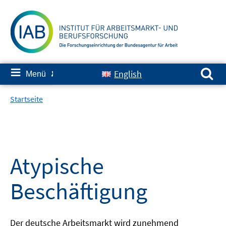
Springe
zum
Inhalt
Suchen nach:
≡
English
Menü
✘
Startseite
Atypische
Beschäftigung
Der deutsche Arbeitsmarkt wird zunehmend