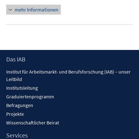
n
e
n
mehr Informationen
n
e
u
e
m
F
e
Footer
Das IAB
n
Inhalt
s
Institut für Arbeitsmarkt- und Berufsforschung (IAB) – unser
t
Leitbild
e
Institutsleitung
r
Graduiertenprogramm
ö
f
Befragungen
f
Projekte
n
Wissenschaftlicher Beirat
e
n
Services