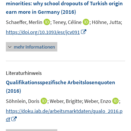
minorities
:
why school dropouts of Turkish origin
n
earn more in Germany
(2016)
s
t
I
I
Schaeffer, Merlin
;
Teney, Céline
;
Höhne, Jutta;
e
n
n
I
https://doi.org/10.1093/esr/jcv091
r
n
n
n
ö
e
e
n
mehr Informationen
f
u
u
e
f
e
e
u
n
m
m
e
e
F
F
Literaturhinweis
m
n
e
e
F
Qualifikationsspezifische Arbeitslosenquoten
n
n
e
(2016)
s
s
n
t
t
I
I
Söhnlein, Doris
;
Weber, Brigitte;
Weber, Enzo
;
s
e
e
n
n
t
https://doku.iab.de/arbeitsmarktdaten/qualo_2016.p
r
r
n
n
e
I
df
ö
ö
e
e
r
n
f
f
u
u
ö