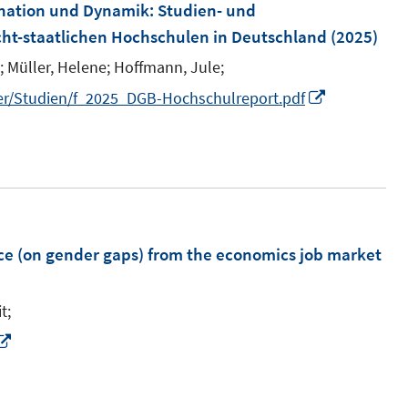
nation und Dynamik
:
Studien- und
cht-staatlichen Hochschulen in Deutschland
(2025)
;
Müller, Helene;
Hoffmann, Jule;
I
er/Studien/f_2025_DGB-Hochschulreport.pdf
n
n
e
u
e
m
ce (on gender gaps) from the economics job market
F
e
t;
n
I
s
n
t
n
e