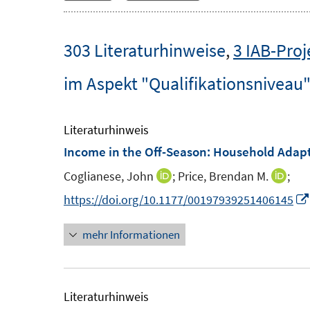
303 Literaturhinweise
,
3 IAB-Proj
im Aspekt "Qualifikationsniveau
Literaturhinweis
Income in the Off-Season: Household Adapt
Coglianese, John
;
Price, Brendan M.
;
I
I
n
n
https://doi.org/10.1177/00197939251406145
n
n
mehr Informationen
e
e
u
u
e
e
m
m
Literaturhinweis