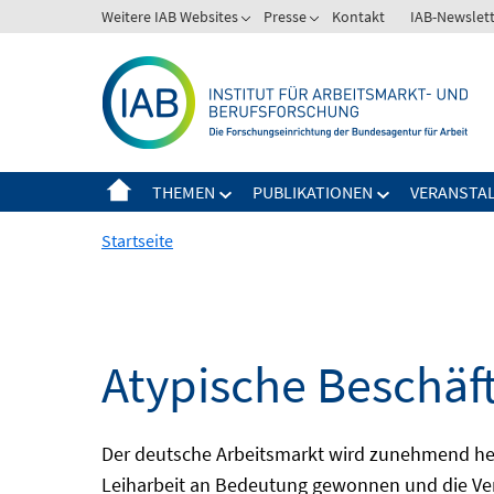
Springe
Weitere IAB Websites
Presse
Kontakt
IAB-Newslet
zum
Inhalt
THEMEN
PUBLIKATIONEN
VERANSTA
Startseite
Atypische Beschäf
Der deutsche Arbeitsmarkt wird zunehmend het
Leiharbeit an Bedeutung gewonnen und die Ver