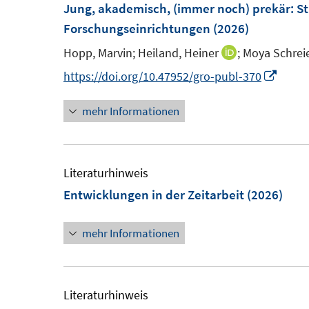
F
F
Jung, akademisch, (immer noch) prekär
:
St
e
e
Forschungseinrichtungen
(2026)
n
n
Hopp, Marvin;
Heiland, Heiner
;
Moya Schreie
I
s
s
n
I
https://doi.org/10.47952/gro-publ-370
t
t
n
n
e
e
mehr Informationen
e
n
r
r
u
e
ö
ö
e
u
f
f
m
e
Literaturhinweis
f
f
F
m
Entwicklungen in der Zeitarbeit
(2026)
n
n
e
F
e
e
n
e
mehr Informationen
n
n
s
n
t
s
e
t
Literaturhinweis
r
e