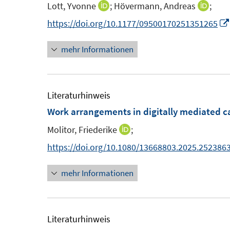
Lott, Yvonne
;
Hövermann, Andreas
;
I
I
n
n
n
https://doi.org/10.1177/09500170251351265
s
n
n
t
mehr Informationen
e
e
e
u
u
r
e
e
ö
m
m
Literaturhinweis
f
F
F
Work arrangements in digitally mediated 
f
e
e
n
Molitor, Friederike
;
I
n
n
e
n
https://doi.org/10.1080/13668803.2025.252386
s
s
n
n
t
t
mehr Informationen
e
e
e
u
r
r
e
ö
ö
m
Literaturhinweis
f
f