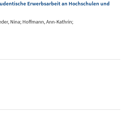
m
udentische Erwerbsarbeit an Hochschulen und
F
e
der, Nina;
Hoffmann, Ann-Kathrin;
n
s
t
e
r
ö
f
f
n
e
n