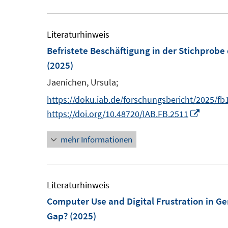
Literaturhinweis
Befristete Beschäftigung in der Stichprobe 
(2025)
Jaenichen, Ursula;
https://doku.iab.de/forschungsbericht/2025/fb
I
https://doi.org/10.48720/IAB.FB.2511
n
mehr Informationen
n
e
u
e
Literaturhinweis
m
Computer Use and Digital Frustration in G
F
Gap?
(2025)
e