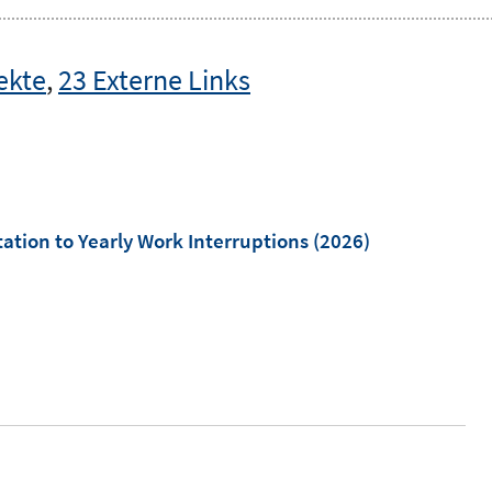
ekte
,
23 Externe Links
"
ation to Yearly Work Interruptions
(2026)
I
n
n
e
u
e