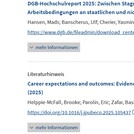
DGB-Hochschulreport 2025: Zwischen Stag
ö
r
Arbeitsbedingungen an staatlichen und ni
f
ö
Hansen, Mads;
Banscherus, Ulf;
Cherier, Yasmin
f
f
n
https://www.dgb.de/fileadmin/download_cent
f
e
n
mehr Informationen
n
e
n
Literaturhinweis
Career expectations and outcomes: Eviden
(2025)
Helppie-McFall, Brooke;
Parolin, Eric;
Zafar, Basi
https://doi.org/10.1016/j.jpubeco.2025.105437
mehr Informationen