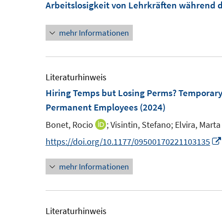
F
Arbeitslosigkeit von Lehrkräften während
f
f
e
n
n
n
mehr Informationen
e
e
s
n
n
t
e
Literaturhinweis
r
Hiring Temps but Losing Perms? Temporary 
ö
Permanent Employees
(2024)
f
Bonet, Rocio
;
Visintin, Stefano;
Elvira, Marta
I
f
n
n
https://doi.org/10.1177/09500170221103135
n
e
mehr Informationen
e
n
u
e
m
Literaturhinweis