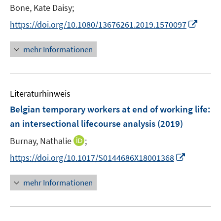
e
e
t
Bone, Kate Daisy;
r
r
e
I
https://doi.org/10.1080/13676261.2019.1570097
ö
ö
r
n
f
f
ö
n
mehr Informationen
f
f
f
e
n
n
f
u
e
e
n
e
n
n
e
Literaturhinweis
m
n
F
Belgian temporary workers at end of working life
:
e
an intersectional lifecourse analysis
(2019)
n
I
Burnay, Nathalie
;
s
n
t
I
https://doi.org/10.1017/S0144686X18001368
n
e
n
e
r
n
mehr Informationen
u
ö
e
e
f
u
m
f
e