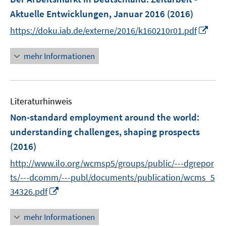
n
n
n
e
Aktuelle Entwicklungen, Januar 2016
(2016)
s
s
n
t
t
I
https://doku.iab.de/externe/2016/k160210r01.pdf
s
e
e
n
t
r
r
n
mehr Informationen
e
ö
ö
e
r
f
f
u
ö
f
f
e
f
n
n
Literaturhinweis
m
f
e
e
F
Non-standard employment around the world
n
:
n
n
e
e
understanding challenges, shaping prospects
n
n
(2016)
s
t
http://www.ilo.org/wcmsp5/groups/public/---dgrepor
e
ts/---dcomm/---publ/documents/publication/wcms_5
r
I
34326.pdf
ö
n
f
n
mehr Informationen
f