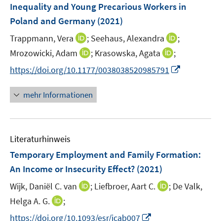
e
Inequality and Young Precarious Workers in
s
n
Poland and Germany
t
(2021)
s
e
t
I
I
Trappmann, Vera
;
Seehaus, Alexandra
;
r
e
n
n
I
I
Mrozowicki, Adam
;
Krasowska, Agata
;
ö
r
n
n
n
n
f
I
https://doi.org/10.1177/0038038520985791
ö
e
e
n
n
f
n
f
u
u
e
e
n
n
mehr Informationen
f
e
e
u
u
e
e
n
m
m
e
e
n
u
e
F
F
m
m
e
n
e
e
F
F
Literaturhinweis
m
n
n
e
e
F
Temporary Employment and Family Formation:
s
s
n
n
e
t
t
An Income or Insecurity Effect?
(2021)
s
s
n
e
e
t
t
I
I
Wijk, Daniël C. van
;
Liefbroer, Aart C.
;
De Valk,
s
r
r
e
e
n
n
t
I
Helga A. G.
;
ö
ö
r
r
n
n
e
n
f
f
I
https://doi.org/10.1093/esr/jcab007
ö
ö