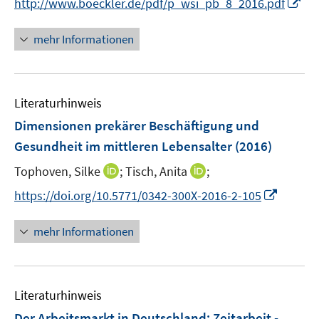
I
http://www.boeckler.de/pdf/p_wsi_pb_8_2016.pdf
ö
r
n
f
ö
n
mehr Informationen
f
f
e
n
f
u
e
n
e
n
e
Literaturhinweis
m
n
F
Dimensionen prekärer Beschäftigung und
e
Gesundheit im mittleren Lebensalter
(2016)
n
I
I
Tophoven, Silke
;
Tisch, Anita
;
s
n
n
t
I
https://doi.org/10.5771/0342-300X-2016-2-105
n
n
e
n
e
e
r
n
mehr Informationen
u
u
ö
e
e
e
f
u
m
m
f
e
F
F
n
Literaturhinweis
m
e
e
e
F
Der Arbeitsmarkt in Deutschland: Zeitarbeit -