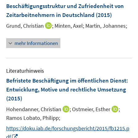
e
F
Beschäftigungsstruktur und Zufriedenheit von
n
e
Zeitarbeitnehmern in Deutschland
(2015)
n
s
I
Grund, Christian
;
Minten, Axel;
Martin, Johannes;
t
n
e
n
mehr Informationen
r
e
ö
u
f
e
f
m
Literaturhinweis
n
F
Befristete Beschäftigung im öffentlichen Dienst
:
e
e
Entwicklung, Motive und rechtliche Umsetzung
n
n
(2015)
s
t
I
I
Hohendanner, Christian
;
Ostmeier, Esther
;
e
n
n
Ramos Lobato, Philipp;
r
n
n
https://doku.iab.de/forschungsbericht/2015/fb1215.p
ö
e
e
I
f
df