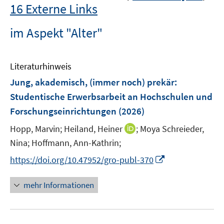
16 Externe Links
im Aspekt "Alter"
Literaturhinweis
Jung, akademisch, (immer noch) prekär
:
Studentische Erwerbsarbeit an Hochschulen und
Forschungseinrichtungen
(2026)
I
Hopp, Marvin;
Heiland, Heiner
;
Moya Schreieder,
n
Nina;
Hoffmann, Ann-Kathrin;
n
I
https://doi.org/10.47952/gro-publ-370
e
n
u
n
mehr Informationen
e
e
m
u
F
e