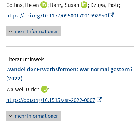
I
I
Collins, Helen
;
Barry, Susan
;
Dzuga, Piotr;
s
n
n
t
I
https://doi.org/10.1177/0950017021998950
n
n
e
n
e
e
r
n
mehr Informationen
u
u
ö
e
e
e
f
u
m
m
f
e
F
F
n
Literaturhinweis
m
e
e
e
F
Wandel der Erwerbsformen: War normal gestern?
n
n
n
e
(2022)
s
s
n
t
t
I
Walwei, Ulrich
;
s
e
e
n
t
I
https://doi.org/10.1515/zsr-2022-0007
r
r
n
e
n
ö
ö
e
r
n
mehr Informationen
f
f
u
ö
e
f
f
e
f
u
n
n
m
f
e
e
e