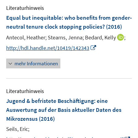
e
Literaturhinweis
m
F
Equal but inequitable
:
who benefits from gender-
e
neutral tenure clock stopping policies?
(2016)
n
I
Antecol, Heather;
Stearns, Jenna;
Bedard, Kelly
;
s
n
t
I
http://hdl.handle.net/10419/142343
n
e
n
e
r
n
mehr Informationen
u
ö
e
e
f
u
m
f
e
F
n
Literaturhinweis
m
e
e
F
Jugend & befristete Beschäftigung
:
eine
n
n
e
Auswertung auf der Basis aktueller Daten des
s
n
Mikrozensus
(2016)
t
s
e
t
Seils, Eric;
r
e