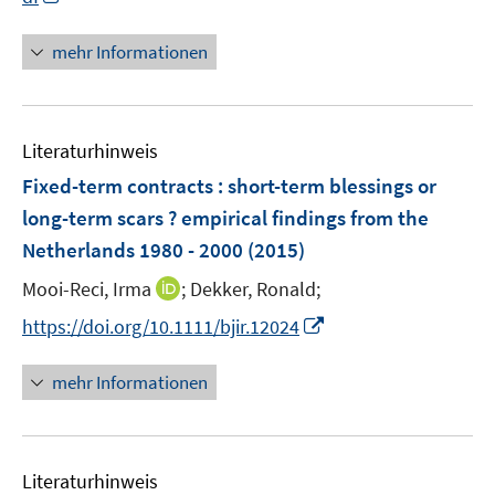
u
u
n
f
e
e
n
n
mehr Informationen
m
m
e
e
F
F
u
n
e
e
e
n
n
Literaturhinweis
m
s
s
F
Fixed-term contracts : short-term blessings or
t
t
e
e
e
long-term scars ? empirical findings from the
n
r
r
Netherlands 1980 - 2000
(2015)
s
ö
ö
t
I
Mooi-Reci, Irma
;
Dekker, Ronald;
f
f
e
n
f
f
I
https://doi.org/10.1111/bjir.12024
r
n
n
n
n
ö
e
e
e
n
mehr Informationen
f
u
n
n
e
f
e
u
n
m
e
e
F
Literaturhinweis
m