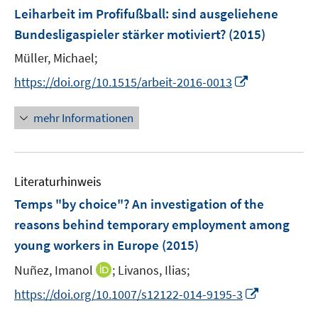
n
e
F
Leiharbeit im Profifußball
:
sind ausgeliehene
n
e
Bundesligaspieler stärker motiviert?
(2015)
s
n
t
Müller, Michael;
s
e
t
I
https://doi.org/10.1515/arbeit-2016-0013
r
e
n
ö
r
n
mehr Informationen
f
ö
e
f
f
u
n
f
e
e
n
Literaturhinweis
m
n
e
F
Temps "by choice"? An investigation of the
n
e
reasons behind temporary employment among
n
young workers in Europe
(2015)
s
t
I
Nuñez, Imanol
;
Livanos, Ilias;
e
n
I
https://doi.org/10.1007/s12122-014-9195-3
r
n
n