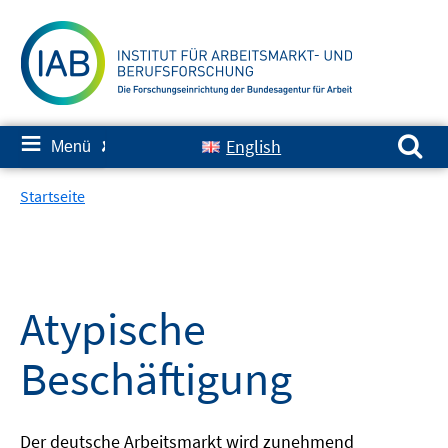
Springe
zum
Inhalt
Suchen nach:
≡
English
Menü
✘
Startseite
Atypische
Beschäftigung
Der deutsche Arbeitsmarkt wird zunehmend