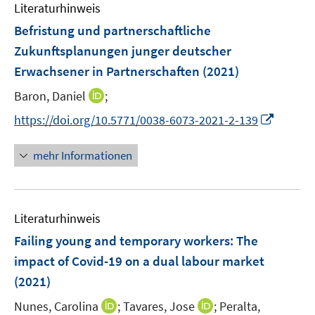
F
n
Literaturhinweis
m
n
n
e
e
F
Befristung und partnerschaftliche
n
n
e
Zukunftsplanungen junger deutscher
s
n
Erwachsener in Partnerschaften
t
(2021)
s
e
t
I
Baron, Daniel
;
r
e
n
I
https://doi.org/10.5771/0038-6073-2021-2-139
ö
r
n
n
f
ö
e
n
f
mehr Informationen
f
u
e
n
f
e
u
e
n
m
e
n
e
F
Literaturhinweis
m
n
e
F
Failing young and temporary workers: The
n
e
impact of Covid-19 on a dual labour market
s
n
(2021)
t
s
e
t
I
I
Nunes, Carolina
;
Tavares, Jose
;
Peralta,
r