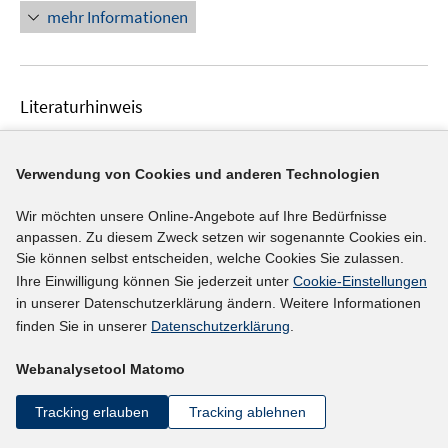
ö
e
n
mehr Informationen
f
u
e
f
e
u
n
m
e
e
F
Literaturhinweis
m
n
e
F
Qualität der Beschäftigung in Rheinland-Pfalz
n
e
und dem Saarland
(2015)
s
Verwendung von Cookies und anderen Technologien
n
t
I
Otto, Anne
;
Stabler, Jochen;
s
e
Wir möchten unsere Online-Angebote auf Ihre Bedürfnisse
n
t
https://doku.iab.de/regional/RPS/2015/regional_rps_
anpassen. Zu diesem Zweck setzen wir sogenannte Cookies ein.
r
n
e
I
Sie können selbst entscheiden, welche Cookies Sie zulassen.
0415.pdf
ö
e
r
Ihre Einwilligung können Sie jederzeit unter
Cookie-Einstellungen
n
f
u
ö
in unserer Datenschutzerklärung ändern. Weitere Informationen
n
mehr Informationen
f
e
f
finden Sie in unserer
Datenschutzerklärung
.
e
n
m
f
u
e
F
n
Webanalysetool Matomo
e
n
e
e
Literaturhinweis
m
Tracking erlauben
Tracking ablehnen
n
n
F
Die Zeitarbeit in Südwestsachsen
:
Strukturen
s