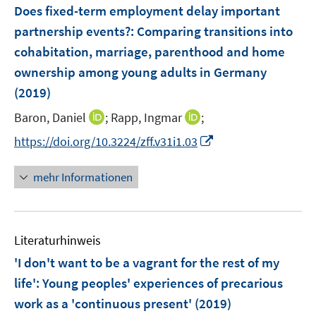
F
Does fixed-term employment delay important
s
e
partnership events?
:
Comparing transitions into
t
n
e
cohabitation, marriage, parenthood and home
s
r
ownership among young adults in Germany
t
ö
e
(2019)
f
r
f
I
I
Baron, Daniel
;
Rapp, Ingmar
;
ö
n
n
n
I
https://doi.org/10.3224/zff.v31i1.03
f
e
n
n
n
f
n
e
e
n
n
mehr Informationen
u
u
e
e
e
e
u
n
m
m
e
F
F
Literaturhinweis
m
e
e
F
'I don't want to be a vagrant for the rest of my
n
n
e
life': Young peoples' experiences of precarious
s
s
n
work as a 'continuous present'
t
(2019)
t
s