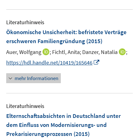
e
n
u
e
e
n
Literaturhinweis
m
F
Ökonomische Unsicherheit
:
befristete Verträge
e
erschweren Familiengründung
(2015)
n
I
I
Auer, Wolfgang
;
Fichtl, Anita;
Danzer, Natalia
;
s
n
n
t
I
https://hdl.handle.net/10419/165646
n
n
e
n
e
e
r
n
mehr Informationen
u
u
ö
e
e
e
f
u
m
m
f
e
F
F
n
Literaturhinweis
m
e
e
e
F
Elternschaftsabsichten in Deutschland unter
n
n
n
e
dem Einfluss von Modernisierungs- und
s
s
n
Prekarisierungsprozessen
t
(2015)
t
s