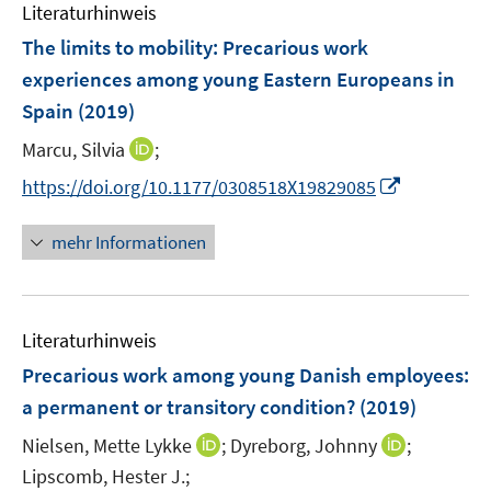
F
n
Literaturhinweis
m
e
e
F
The limits to mobility: Precarious work
n
n
e
experiences among young Eastern Europeans in
s
n
Spain
(2019)
t
s
e
t
I
Marcu, Silvia
;
r
e
n
I
https://doi.org/10.1177/0308518X19829085
ö
r
n
n
f
ö
e
n
f
mehr Informationen
f
u
e
n
f
e
u
e
n
m
e
n
e
F
Literaturhinweis
m
n
e
F
Precarious work among young Danish employees
:
n
e
a permanent or transitory condition?
(2019)
s
n
t
I
I
Nielsen, Mette Lykke
;
Dyreborg, Johnny
;
s
e
n
n
t
Lipscomb, Hester J.;
r