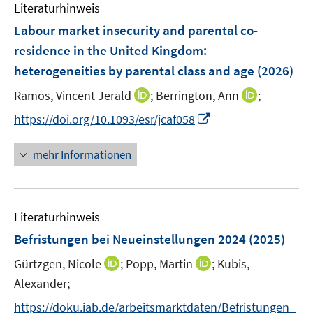
e
Literaturhinweis
m
n
F
Labour market insecurity and parental co-
s
e
residence in the United Kingdom:
t
n
e
heterogeneities by parental class and age
(2026)
s
r
t
I
I
Ramos, Vincent Jerald
;
Berrington, Ann
;
ö
e
n
n
I
f
https://doi.org/10.1093/esr/jcaf058
r
n
n
n
f
ö
e
e
n
n
mehr Informationen
f
u
u
e
e
f
e
e
u
n
n
m
m
e
e
F
F
Literaturhinweis
m
n
e
e
F
Befristungen bei Neueinstellungen 2024
(2025)
n
n
e
s
s
I
I
Gürtzgen, Nicole
;
Popp, Martin
;
Kubis,
n
t
t
n
n
Alexander;
s
e
e
n
n
t
https://doku.iab.de/arbeitsmarktdaten/Befristungen_
r
r