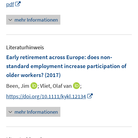
r
I
pdf
f
ö
n
f
f
n
mehr Informationen
n
f
e
e
n
u
n
e
e
n
Literaturhinweis
m
F
Early retirement across Europe
:
does non-
e
standard employment increase participation of
n
older workers?
(2017)
s
t
I
I
Been, Jim
;
Vliet, Olaf van
;
e
n
n
I
https://doi.org/10.1111/kykl.12134
r
n
n
n
ö
e
e
n
mehr Informationen
f
u
u
e
f
e
e
u
n
m
m
e
e
F
F