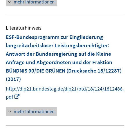
mehr Informationen
f
ö
f
f
n
f
e
n
Literaturhinweis
n
e
ESF-Bundesprogramm zur Eingliederung
n
langzeitarbeitsloser Leistungsberechtigter
:
Antwort der Bundesregierung auf die Kleine
Anfrage und Abgeordneten und der Fraktion
BÜNDNIS 90/DIE GRÜNEN (Drucksache 18/12287)
(2017)
http://dip21.bundestag.de/dip21/btd/18/124/1812486.
I
pdf
n
n
mehr Informationen
e
u