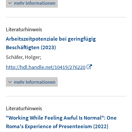
n
n
f
mehr Informationen
f
u
n
n
e
e
n
f
e
n
u
e
n
m
e
n
e
F
Literaturhinweis
m
n
e
F
Arbeitszeitpotenziale bei geringfügig
n
e
Beschäftigten
(2023)
s
n
t
Schäfer, Holger;
s
e
t
I
http://hdl.handle.net/10419/276220
r
e
n
ö
r
n
mehr Informationen
f
ö
e
f
f
u
n
f
e
e
n
Literaturhinweis
m
n
e
F
"Working While Feeling Awful Is Normal": One
n
e
Roma's Experience of Presenteeism
(2022)
n