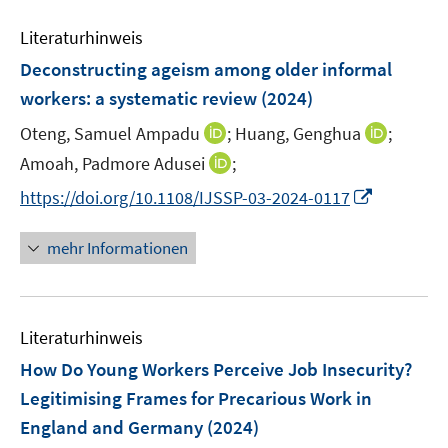
e
e
n
n
n
Literaturhinweis
m
s
s
F
Deconstructing ageism among older informal
t
t
e
e
e
workers: a systematic review
(2024)
n
r
r
I
I
Oteng, Samuel Ampadu
;
Huang, Genghua
;
s
ö
ö
n
n
t
I
Amoah, Padmore Adusei
;
f
f
n
n
e
n
f
f
I
https://doi.org/10.1108/IJSSP-03-2024-0117
e
e
r
n
n
n
n
u
u
ö
e
e
e
n
mehr Informationen
e
e
f
u
n
n
e
m
m
f
e
u
F
F
n
m
e
e
e
e
F
Literaturhinweis
m
n
n
n
e
F
How Do Young Workers Perceive Job Insecurity?
s
s
n
e
t
t
Legitimising Frames for Precarious Work in
s
n
e
e
England and Germany
(2024)
t
s
r
r