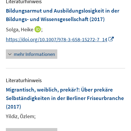
Literaturhinweis
m
n
e
e
F
Bildungsarmut und Ausbildungslosigkeit in der
n
n
e
Bildungs- und Wissensgesellschaft
(2017)
s
s
n
t
t
I
Solga, Heike
;
s
e
e
n
t
I
https://doi.org/10.1007/978-3-658-15272-7_14
r
r
n
e
n
ö
ö
e
r
n
mehr Informationen
f
f
u
ö
e
f
f
e
f
u
n
n
m
f
e
e
e
F
n
Literaturhinweis
m
n
n
e
e
F
Migrantisch, weiblich, prekär?
:
Über prekäre
n
n
e
Selbständigkeiten in der Berliner Friseurbranche
s
n
(2017)
t
s
e
t
Yildiz, Özlem;
r
e
ö
r