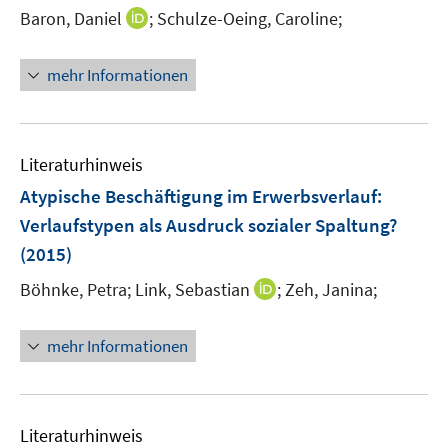
e
e
t
I
Baron, Daniel
;
Schulze-Oeing, Caroline;
r
r
e
n
ö
ö
r
n
mehr Informationen
f
f
ö
e
f
f
f
u
n
n
f
e
e
e
n
m
Literaturhinweis
n
n
e
F
Atypische Beschäftigung im Erwerbsverlauf
:
n
e
Verlaufstypen als Ausdruck sozialer Spaltung?
n
(2015)
s
t
I
Böhnke, Petra;
Link, Sebastian
;
Zeh, Janina;
e
n
r
n
mehr Informationen
ö
e
f
u
f
e
n
m
Literaturhinweis