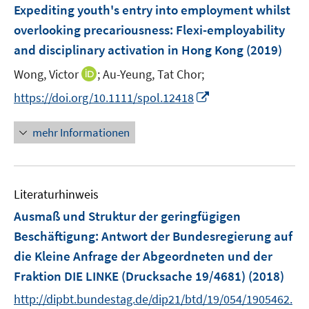
e
F
Expediting youth's entry into employment whilst
n
n
n
e
overlooking precariousness
:
Flexi-employability
s
s
n
and disciplinary activation in Hong Kong
t
t
(2019)
s
e
e
t
I
Wong, Victor
;
Au-Yeung, Tat Chor;
r
r
e
n
I
https://doi.org/10.1111/spol.12418
ö
ö
r
n
n
f
f
ö
e
n
f
f
mehr Informationen
f
u
e
n
n
f
e
u
e
e
n
m
e
n
n
e
F
Literaturhinweis
m
n
e
F
Ausmaß und Struktur der geringfügigen
n
e
Beschäftigung
:
Antwort der Bundesregierung auf
s
n
die Kleine Anfrage der Abgeordneten und der
t
s
e
Fraktion DIE LINKE (Drucksache 19/4681)
(2018)
t
r
e
http://dipbt.bundestag.de/dip21/btd/19/054/1905462.
ö